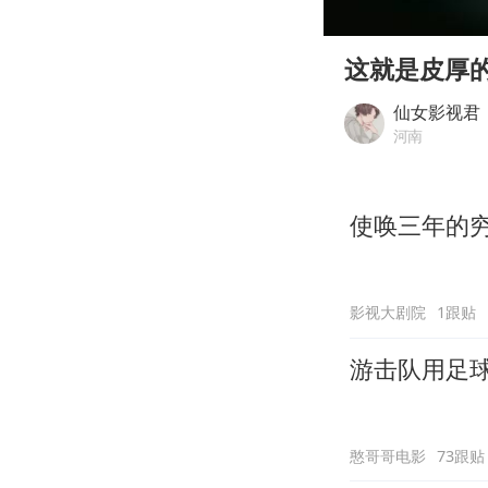
00:00
Play
这就是皮厚
仙女影视君
河南
使唤三年的穷
影视大剧院
1跟贴
游击队用足球
憨哥哥电影
73跟贴