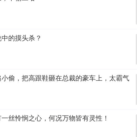
说中的摸头杀？
追小偷，把高跟鞋砸在总裁的豪车上，太霸气
有一丝怜悯之心，何况万物皆有灵性！