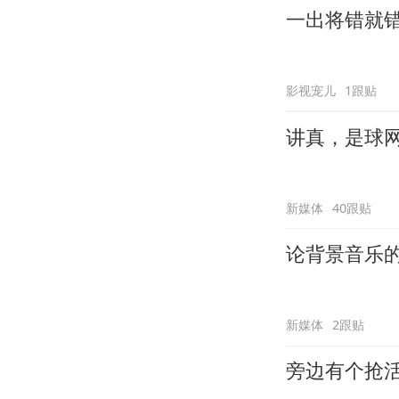
一出将错就
影视宠儿
1跟贴
讲真，是球
新媒体
40跟贴
论背景音乐
新媒体
2跟贴
旁边有个抢