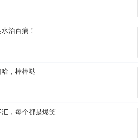
热水治百病！
的哈，棒棒哒
事汇，每个都是爆笑