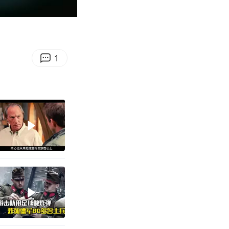
00:51
Enter
fullscreen
1