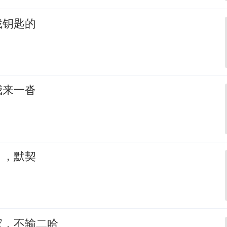
找钥匙的
我来一沓
，，默契
家，不输二哈