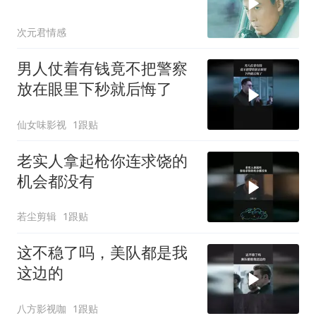
次元君情感
男人仗着有钱竟不把警察
放在眼里下秒就后悔了
仙女味影视
1跟贴
老实人拿起枪你连求饶的
机会都没有
若尘剪辑
1跟贴
这不稳了吗，美队都是我
这边的
八方影视咖
1跟贴