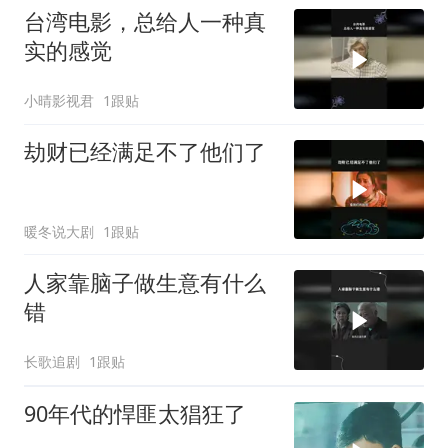
台湾电影，总给人一种真
实的感觉
小晴影视君
1跟贴
劫财已经满足不了他们了
暖冬说大剧
1跟贴
人家靠脑子做生意有什么
错
长歌追剧
1跟贴
90年代的悍匪太猖狂了