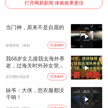
老挝国会主席赛宋蓬逝世
打开网易新闻 体验效果更佳
购飞机票7分钟后退票被扣2022元
杭州全市有序停课
当门神，原来不是自愿的
泰国初中生饮弹自尽前开了26枪
陈思诚零点晒照为佟丽娅庆生
纵横剪辑
1跟贴
打开APP
乐享全民健身 共筑健康中国
我68岁女儿接我去海外养
老，过海关时外孙女突然
说：阿嬷，快跑！
娱乐圈的笔娱君
打开APP
妹爷：大侠，您衣服都没
干呐！