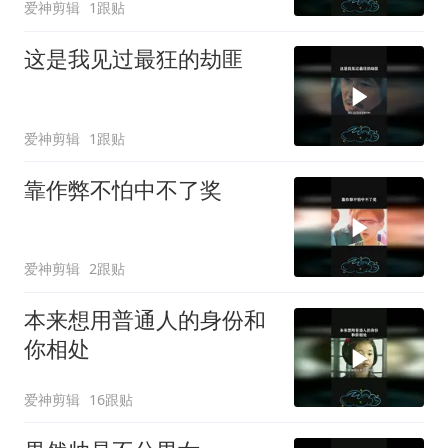
爱神剪辑
1跟贴
这是我见过最狂的劫匪
爱神剪辑
1跟贴
靠作弊不怕中不了奖
爱神剪辑
2跟贴
本来想用普通人的身份和
你相处
爱神剪辑
16跟贴