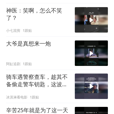
神医：笑啊，怎么不笑
了？
小七混剪
1跟贴
大爷是真想来一炮
阿缸追剧
1跟贴
骑车遇警察查车，趁其不
备偷走警车钥匙，这波操
作太秀了
冰淇淋看电影
1跟贴
辛苦25年就是为了这一天