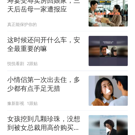
寿宴受辱卖房回娘家，三
天后岳母一家遭报应
真正能保护你的
这时候还问开什么车，安
全最重要的嘛
悦悦看剧
2跟贴
小情侣第一次出去住，多
少都有点手足无措
豫新影视
1跟贴
女孩挖到几颗珍珠，没想
到被女总裁用高价购买，