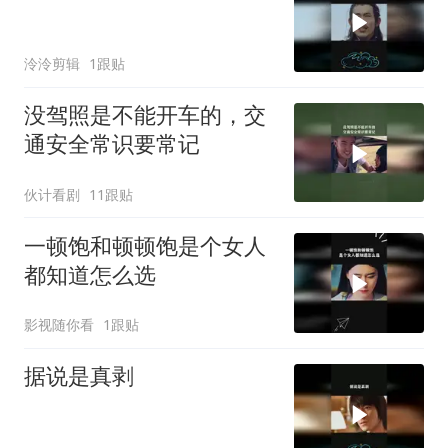
泠泠剪辑
1跟贴
没驾照是不能开车的，交
通安全常识要常记
伙计看剧
11跟贴
一顿饱和顿顿饱是个女人
都知道怎么选
影视随你看
1跟贴
据说是真剥