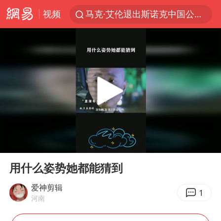
视频
马克·艾伦退出斯诺克中国公开赛
日本发布排名：“中国第一，美日德韩英法居后”
大V：马科斯把路走绝了
白海豚将正面袭击贯穿浙江
情侣在平潭拍日出时坠崖致一死一伤
央视新主播李秋莹孙亚鹏亮相
上四休三，但降薪1000元，你接受吗？
00:00
00:47
几元成本的AI广告导致千万市值蒸发
Play
Ent
full
台当局重金为“台独”织“皇帝新衣”
用什么姿势她都能猜到
郑丽文：台湾从来没有“独立”过
爱神剪辑
1
河南
商场现钱学森巨幅海报 负责人回应