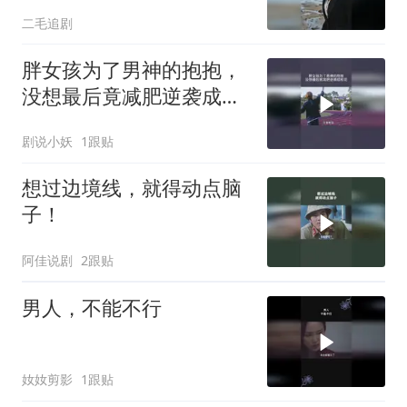
运气太好了！
二毛追剧
胖女孩为了男神的抱抱，
没想最后竟减肥逆袭成校
花
剧说小妖
1跟贴
想过边境线，就得动点脑
子！
阿佳说剧
2跟贴
男人，不能不行
奻奻剪影
1跟贴