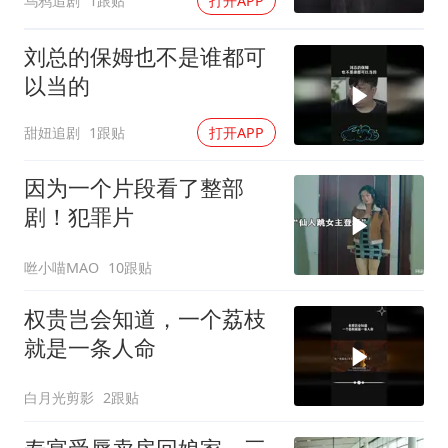
乌鸦追剧
1跟贴
打开APP
刘总的保姆也不是谁都可
以当的
甜妞追剧
1跟贴
打开APP
因为一个片段看了整部
剧！犯罪片
咝小喵MAO
10跟贴
权贵岂会知道，一个荔枝
就是一条人命
白月光剪影
2跟贴