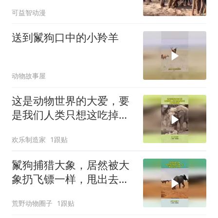
存？
可益智动漫
送到鬣狗口中的小羚羊
动物故事屋
这是动物世界的大爱，要
是我们人类只想这吃掉
它，大象特别善良
欢乐制造家
1跟贴
鬣狗捕猎大象，居然被大
象扔飞镖一样，甩出去见
了太奶
荒野动物圈子
1跟贴