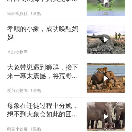
得出十分喜爱！
疯狂幽默社
1跟贴
孝顺的小象，成功唤醒妈
妈
奇幻动物界
大象带崽遇到狮群，接下
来一幕太震撼，将荒野规
则展现的淋漓尽致
爱剪动物圈
1跟贴
母象在迁徙过程中分娩，
想不到大象会如此的团结
一心
萌宠小铁蛋
1跟贴