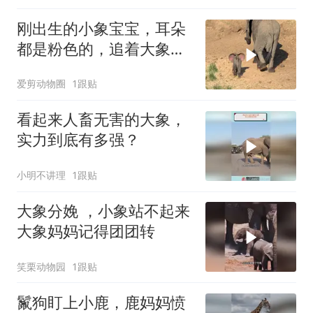
刚出生的小象宝宝，耳朵
都是粉色的，追着大象妈
妈要奶喝！
爱剪动物圈
1跟贴
看起来人畜无害的大象，
实力到底有多强？
小明不讲理
1跟贴
大象分娩 ，小象站不起来
大象妈妈记得团团转
笑栗动物园
1跟贴
鬣狗盯上小鹿，鹿妈妈愤