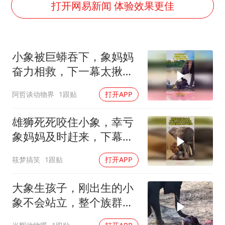
多个明星演唱会取消
打开网易新闻 体验效果更佳
女儿为争财产堵门阻挠父亲出殡
男孩参加珠心算比赛气定神闲
小象被巨蟒吞下，象妈妈
上海轮渡全线停航
奋力相救，下一幕太揪心
制冰厂工人旺季能月入一万三
不敢看
阿哲谈动物界
1跟贴
打开APP
人民的健康、体质、幸福一脉相承
雄狮死死咬住小象，幸亏
象妈妈及时赶来，下幕雄
狮根本爬不起来
筱梦搞笑
1跟贴
打开APP
大象生孩子，刚出生的小
象不会站立，整个族群帮
助小象重获新生