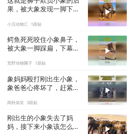
这就是狮子欺负小象的后
果，被大象发现一脚下
去，这还能活下去？
小贝动物汇
1跟贴
鳄鱼死死咬住小象鼻子，
被大象一脚踩扁，下幕鳄
鱼后悔也晚了
荒野动物圈子
1跟贴
象妈妈殴打刚出生小象，
象爸爸心疼坏了，赶紧跑
过来救援！
闻秋搞笑
3跟贴
刚出生的小象失去了妈
妈，接下来小象该怎么生