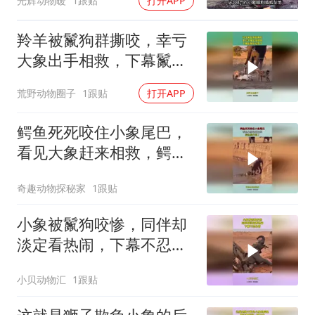
光辉动物暖
1跟贴
打开APP
羚羊被鬣狗群撕咬，幸亏
大象出手相救，下幕鬣狗
反应亮了
荒野动物圈子
1跟贴
打开APP
鳄鱼死死咬住小象尾巴，
看见大象赶来相救，鳄鱼
操作亮了
奇趣动物探秘家
1跟贴
小象被鬣狗咬惨，同伴却
淡定看热闹，下幕不忍心
看
小贝动物汇
1跟贴