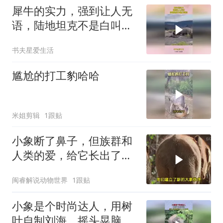
犀牛的实力，强到让人无
语，陆地坦克不是白叫
的！
书夫星爱生活
尴尬的打工豹哈哈
米姐剪辑
1跟贴
小象断了鼻子，但族群和
人类的爱，给它长出了新
的鼻子
闽睿解说动物世界
1跟贴
小象是个时尚达人，用树
叶自制刘海，摇头晃脑看