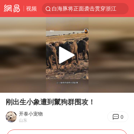
视频
白海豚将正面袭击贯穿浙江
名创优品一次性内裤 颜面尽失
上海明日之星冠军杯调整决赛时间
视频丨中国东方电气集团原党组副书记、董事宋致远被查
女子网购名牌包发现是自己丢的那只
香港宏福苑火灾或由烟头引起
浙江台州《告全体市民书》
00:00
02:00
女主硬加吻戏短剧已下架
Play
Ent
full
郑丽文：台湾从来没有“独立”过
刚出生小象遭到鬣狗群围攻！
实时追踪台风白海豚
开泰小宠物
0
山东
四川宜宾市珙县发生3.4级地震