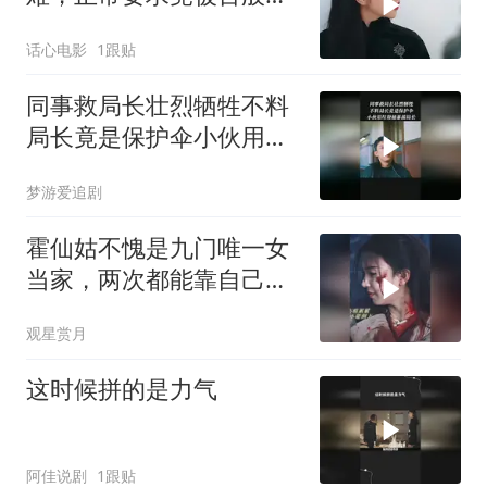
诿，实在让人忍无可忍 (1)
话心电影
1跟贴
同事救局长壮烈牺牲不料
局长竟是保护伞小伙用垃
圾桶暴揍局长
梦游爱追剧
霍仙姑不愧是九门唯一女
当家，两次都能靠自己逆
风翻盘，掌权服众
观星赏月
这时候拼的是力气
阿佳说剧
1跟贴