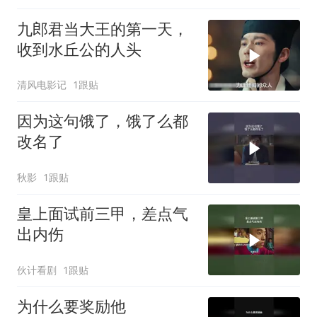
九郎君当大王的第一天，
收到水丘公的人头
清风电影记
1跟贴
因为这句饿了，饿了么都
改名了
秋影
1跟贴
皇上面试前三甲，差点气
出内伤
伙计看剧
1跟贴
为什么要奖励他