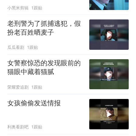
小黑米剪辑
1跟贴
老刑警为了抓捕逃犯，假
扮老百姓晒麦子
瓜瓜看剧
1跟贴
女警察惊恐的发现眼前的
猫眼中藏着猫腻
荣耀爱追剧
1跟贴
女孩偷偷发送情报
利奥看剧吧
1跟贴