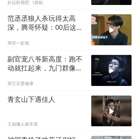
好运影视吧
1跟贴
范丞丞狼人杀玩得太高
深，腾哥怀疑：00后这么
强？
周哥一影视
副官宠八爷新高度：跑不
动就扛起来，九门群像燃
爆
荷兰豆爱健康
青玄山下遇佳人
王姐懒人家常菜