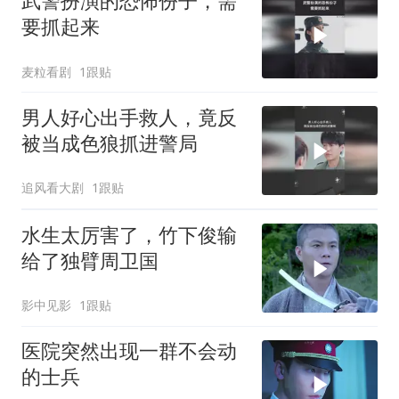
武警扮演的恐怖份子，需
要抓起来
麦粒看剧
1跟贴
男人好心出手救人，竟反
被当成色狼抓进警局
追风看大剧
1跟贴
水生太厉害了，竹下俊输
给了独臂周卫国
影中见影
1跟贴
医院突然出现一群不会动
的士兵