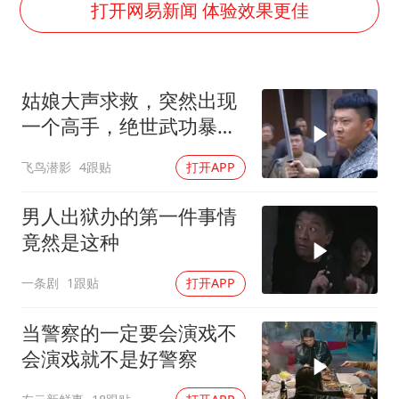
27岁女子成组织卖淫集团主犯被通缉
打开网易新闻 体验效果更佳
女子利用漏洞0元薅走3000多件家电
80后女柜员逆袭成4200亿银行副行长
姑娘大声求救，突然出现
把党建设得更加坚强有力
一个高手，绝世武功暴打
村民谈“梅姨”：叫的其实是“媒姨”
鬼子武士
飞鸟潜影
4跟贴
打开APP
中国养老床位“三连降”
哪吒汽车南宁工厂设备降价20%拍卖
男人出狱办的第一件事情
奋进开新局 实干挑大梁
竟然是这种
一条剧
1跟贴
打开APP
当警察的一定要会演戏不
会演戏就不是好警察