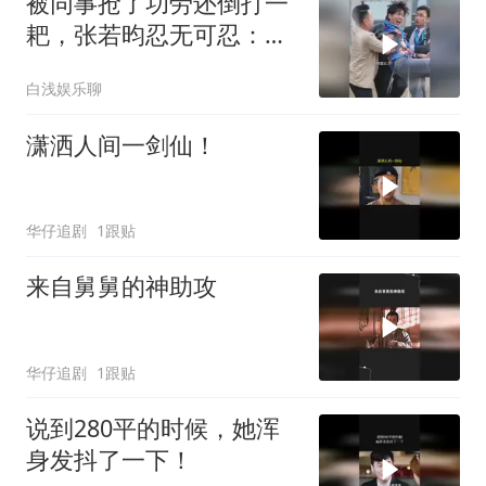
被同事抢了功劳还倒打一
耙，张若昀忍无可忍：看
我怎么跳起来打你
白浅娱乐聊
潇洒人间一剑仙！
华仔追剧
1跟贴
来自舅舅的神助攻
华仔追剧
1跟贴
说到280平的时候，她浑
身发抖了一下！