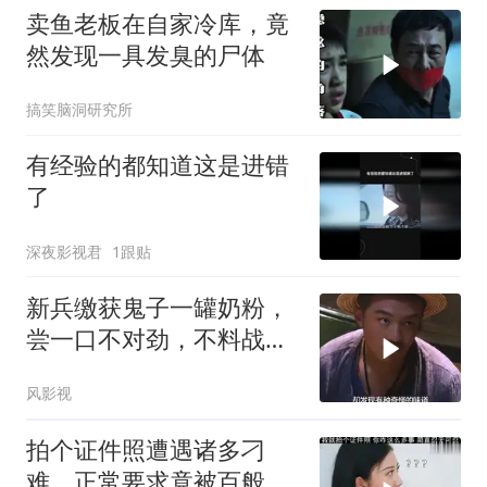
卖鱼老板在自家冷库，竟
然发现一具发臭的尸体
搞笑脑洞研究所
有经验的都知道这是进错
了
深夜影视君
1跟贴
新兵缴获鬼子一罐奶粉，
尝一口不对劲，不料战友
一看竟是鬼子骨灰
风影视
拍个证件照遭遇诸多刁
难，正常要求竟被百般推