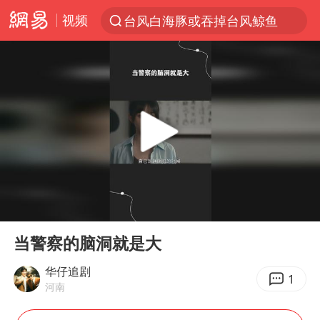
视频
台风白海豚或吞掉台风鲸鱼
以“新”破局 首发经济点亮城市消费活力
佛得角门将亮相智利俱乐部主场
看守所辅警收受10万获刑1年
宇树科技发行价格150.80元/股
宇树科技王兴兴身家有望超200亿元
五粮液渠道价一箱上涨近百元
00:00
01:08
CIA被曝已秘密设立古巴工作组
Play
Ent
full
贵州轮胎子公司获美国退税8136万
当警察的脑洞就是大
U17国足1分钟轰2球
华仔追剧
1
河南
泰国一女公务员妆容引争议 本人回应