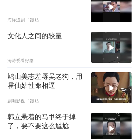
海洋追剧
1跟贴
文化人之间的较量
涛涛爱看好剧
鸠山美志羞辱吴老狗，用
霍仙姑性命相逼
剧咖影视
1跟贴
韩立悬着的马甲终于掉
了，要不要这么尴尬