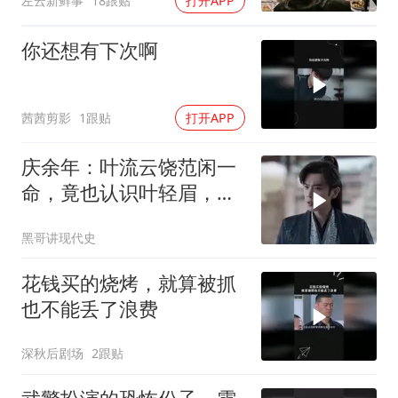
左云新鲜事
18跟贴
打开APP
你还想有下次啊
茜茜剪影
1跟贴
打开APP
庆余年：叶流云饶范闲一
命，竟也认识叶轻眉，下
秒一句话点醒范闲
黑哥讲现代史
花钱买的烧烤，就算被抓
也不能丢了浪费
深秋后剧场
2跟贴