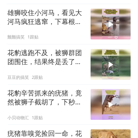
雄狮咬住小河马，看见大
河马疯狂逃窜，下幕根本
不敢看
颤颤搞笑
1跟贴
花豹逃跑不及，被狮群团
团围住，结果终是丢了性
命！
豆豆的搞笑
2跟贴
花豹辛苦抓来的疣猪，竟
然被狮子截胡了，下秒根
本不敢看
小贝动物汇
1跟贴
疣猪靠嗅觉捡回一命，花