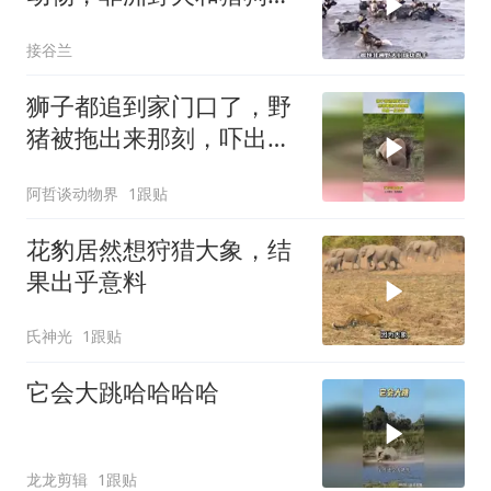
战！
接谷兰
狮子都追到家门口了，野
猪被拖出来那刻，吓出一
身冷汗！
阿哲谈动物界
1跟贴
花豹居然想狩猎大象，结
果出乎意料
氏神光
1跟贴
它会大跳哈哈哈哈
龙龙剪辑
1跟贴