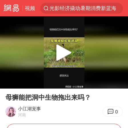
视频
光影经济撬动暑期消费新蓝海
新疆优化调整景区内自驾服务费
“新疆的交警怎么个个像我妈”
西湖突现狂风暴雨 游客瞬间被浇透
香港正式允许“拒绝抢救”
情侣在平潭拍日出时坠崖致一死一伤
《欢迎来龙餐馆》口碑
00:00
01:00
白海豚将正面袭击贯穿浙江
Play
Ent
full
郑丽文：台湾从来没有“独立”过
母狮能把洞中生物拖出来吗？
几元成本的AI广告导致千万市值蒸发
小江湖宠事
0
河南
酒店回应车内过夜被收150元