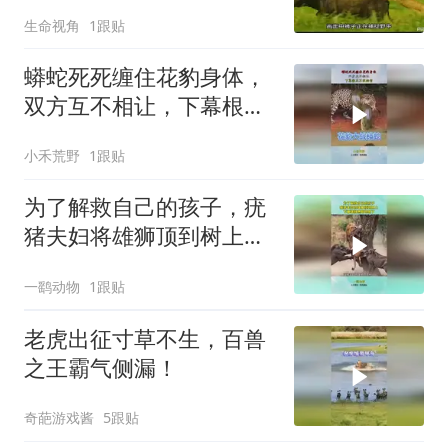
过三！
生命视角
1跟贴
蟒蛇死死缠住花豹身体，
双方互不相让，下幕根本
不敢相信
小禾荒野
1跟贴
为了解救自己的孩子，疣
猪夫妇将雄狮顶到树上，
下幕雄狮想跑也晚了
一鹞动物
1跟贴
老虎出征寸草不生，百兽
之王霸气侧漏！
奇葩游戏酱
5跟贴