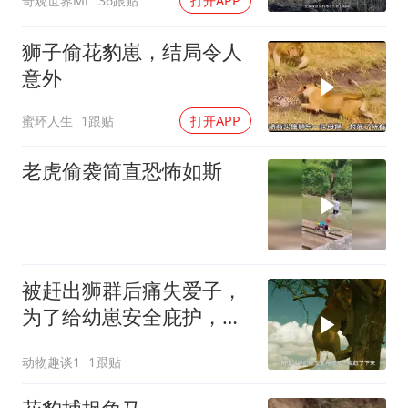
奇观世界Mr
36跟贴
打开APP
狮子偷花豹崽，结局令人
意外
蜜环人生
1跟贴
打开APP
老虎偷袭简直恐怖如斯
被赶出狮群后痛失爱子，
为了给幼崽安全庇护，狮
子妈妈卑微求和却遭驱
动物趣谈1
1跟贴
赶，看母狮卡丽如何用狩
猎夺回体面