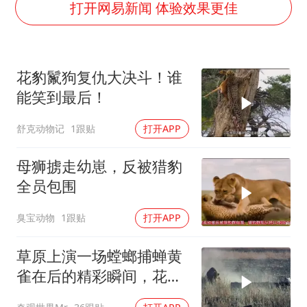
商场现钱学森巨幅海报 负责人回应
打开网易新闻 体验效果更佳
杭州全市有序停课
36岁男演员成景区NPC后人气爆棚
花豹鬣狗复仇大决斗！谁
“不怕六爷挂得多 就怕六爷挂一颗”
能笑到最后！
全民健身事业高质量发展
舒克动物记
1跟贴
打开APP
梁家辉百花奖演讲落泪
乐享全民健身 共筑健康中国
母狮掳走幼崽，反被猎豹
全员包围
臭宝动物
1跟贴
打开APP
草原上演一场螳螂捕蝉黄
雀在后的精彩瞬间，花豹
狩猎胡狼的一刻