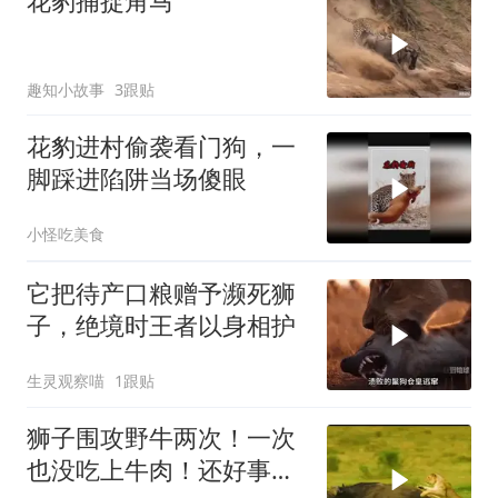
花豹捕捉角马
趣知小故事
3跟贴
花豹进村偷袭看门狗，一
脚踩进陷阱当场傻眼
小怪吃美食
它把待产口粮赠予濒死狮
子，绝境时王者以身相护
生灵观察喵
1跟贴
狮子围攻野牛两次！一次
也没吃上牛肉！还好事不