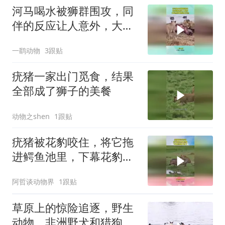
河马喝水被狮群围攻，同
伴的反应让人意外，大自
然的食物链太残忍
一鹞动物
3跟贴
疣猪一家出门觅食，结果
全部成了狮子的美餐
动物之shen
1跟贴
疣猪被花豹咬住，将它拖
进鳄鱼池里，下幕花豹跑
不掉了
阿哲谈动物界
1跟贴
草原上的惊险追逐，野生
动物，非洲野犬和猎狗大