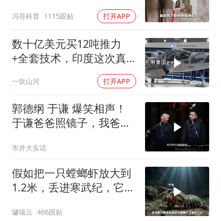
区别？
冯哥科普
1115跟贴
打开APP
数十亿美元买12吨推力
+全套技术，印度这次真
要搞定航发
一饮山河
打开APP
郭德纲 于谦 爆笑相声！
于谦爸爸照镜子，我爸爸
东方不败呀，两口子长反
市井大实话
了
假如把一只螳螂虾放大到
1.2米，丢进寒武纪，它能
战胜当代霸主吗
璩瑞云
466跟贴