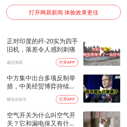
1枚就能让航母瘫痪 轰-6J实力有多强
以军士兵把枪口对准中国记者
打开网易新闻 体验效果更佳
于东来直播和胖东来核心团队开会
2025年小学教师减少13.19万
正对印度的歼-20实为四手
泰国：高度重视中国游客旅游体验
旧机，落差令人感到刺痛
王艺迪无缘横滨赛决赛
越过海面
打开APP
上海大部迎大暴雨
构建更高水平的全民健身公共服务体系
中方集中出台多项反制举
措，中美经贸博弈持续升
级
糖逗在娱乐
打开APP
空气开关为什么叫空气开
关？它和漏电保又有什么