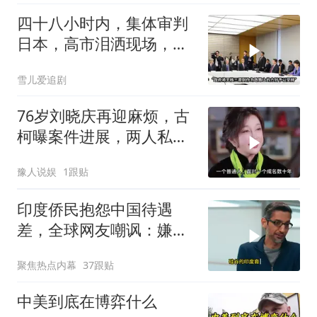
四十八小时内，集体审判
日本，高市泪洒现场，中
方已仁至义尽
雪儿爱追剧
76岁刘晓庆再迎麻烦，古
柯曝案件进展，两人私密
事仅是冰山一角
豫人说娱
1跟贴
印度侨民抱怨中国待遇
差，全球网友嘲讽：嫌差
就回印度啊
聚焦热点内幕
37跟贴
中美到底在博弈什么