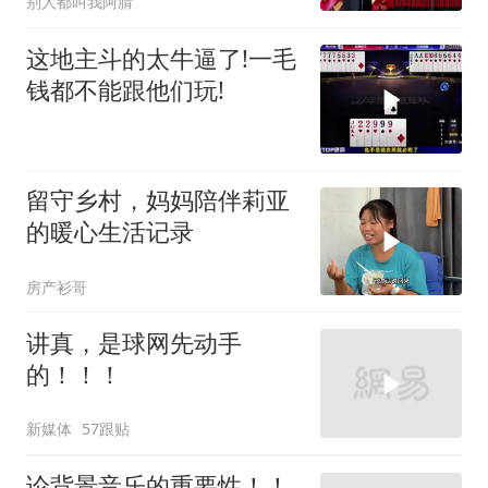
别人都叫我阿腈
这地主斗的太牛逼了!一毛
钱都不能跟他们玩!
留守乡村，妈妈陪伴莉亚
的暖心生活记录
房产衫哥
讲真，是球网先动手
的！！！
新媒体
57跟贴
论背景音乐的重要性！！