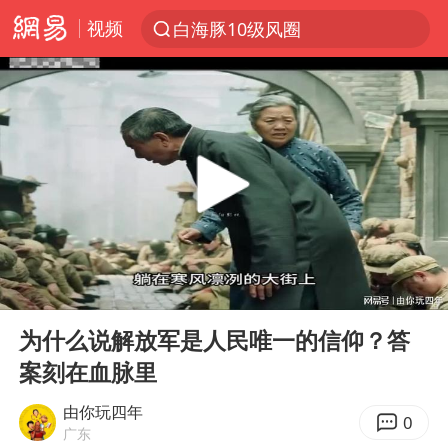
视频
白海豚10级风圈
上半年我国经营主体结构持续优化
上海暴雨红色预警
上海：5号线16号线浦江线全线停运
上海全域长途客运班次全部停运
周星驰母亲现身香港路演现场
王传君 《披荆斩棘》
00:00
02:00
国足U17与阿森纳决赛取消 并列冠军
Play
Ent
full
上海有出现龙卷潜势
为什么说解放军是人民唯一的信仰？答
案刻在血脉里
王艺迪2-4不敌张本美和止步4强
上门女婿出轨女邻居多年被判重婚罪
由你玩四年
0
广东