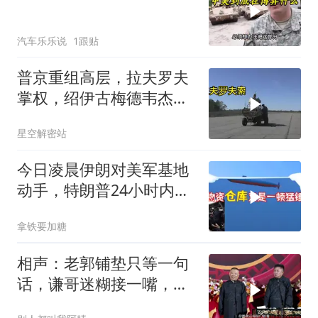
汽车乐乐说
1跟贴
普京重组高层，拉夫罗夫
掌权，绍伊古梅德韦杰夫
去向成谜
星空解密站
今日凌晨伊朗对美军基地
动手，特朗普24小时内服
软
拿铁要加糖
相声：老郭铺垫只等一句
话，谦哥迷糊接一嘴，包
袱瞬间完成升华