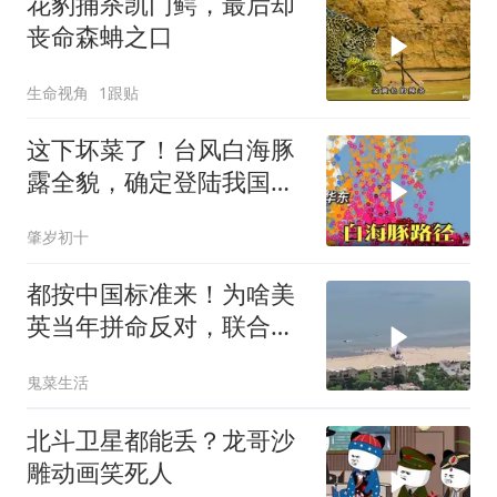
花豹捕杀凯门鳄，最后却
丧命森蚺之口
生命视角
1跟贴
这下坏菜了！台风白海豚
露全貌，确定登陆我国沿
海
肇岁初十
都按中国标准来！为啥美
英当年拼命反对，联合国
反而全盘接受？
鬼菜生活
北斗卫星都能丢？龙哥沙
雕动画笑死人