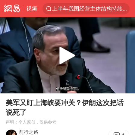
视频
上半年我国经营主体结构持续优化
上海：5号线16号线浦江线全线停运
《披荆斩棘2026》阵容官宣
白海豚北上或致京津冀暴雨
国足U17与阿森纳决赛取消 并列冠军
上海有出现龙卷潜势
王艺迪无缘横滨赛决赛
00:00
03:50
上门女婿出轨女邻居多年被判重婚罪
Play
Ent
full
女子发现前夫婚内与第三者育子
美军又盯上海峡要冲关？伊朗这次把话
说死了
王艺迪2-4不敌张本美和止步4强
声明：个人原创，仅供参考
以军士兵把枪口对准中国记者
前行之路