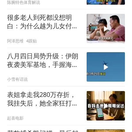
陈腕特色体育解说
很多老人到死都没想明
白：为什么越为儿女付
出，晚年越煎熬？
阿泽思维
4跟贴
八月四日局势升级：伊朗
夜袭美军基地，手握海峡
筹码提出3000亿诉求
小雪有话说
表姐拿走我280万存折，
我挂失后，她全家狂打
200个电话
起喜电影