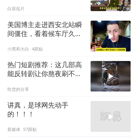
白宸侃片
美国博主走进西安北站瞬
间僵住，看着候车厅久久
说不出话语
小黑和大白
4跟贴
热门短剧推荐：这几部高
能反转剧让你熬夜刷不
停！
吃货的分享
讲真，是球网先动手
的！！！
新媒体
57跟贴