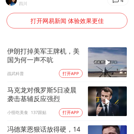
2025年小学教师减少13.19万
4
四川
韩军前线部队连曝丑闻
打开网易新闻 体验效果更佳
上海大部迎大暴雨
《龙餐馆》 冲奖
武契奇会见泽连斯基有何意图
伊朗打掉美军王牌机，美
笔试第一被劝弃考涉事副校长被撤职
国为何一声不吭
奋力开创中国式现代化建设新局面
战武科普
打开APP
马克龙对俄罗斯5日凌晨
袭击基辅反应强烈
小怪吃美食
137跟贴
打开APP
冯德莱恩狠话放得硬，14