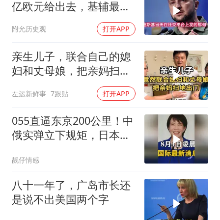
亿欧元给出去，基辅最缺
的东西却一样没补上
附允历史观
打开APP
亲生儿子，联合自己的媳
妇和丈母娘，把亲妈扫地
出门！
左运新鲜事
7跟贴
打开APP
055直逼东京200公里！中
俄实弹立下规矩，日本除
了拍照根本不敢动
靓仔情感
八十一年了，广岛市长还
是说不出美国两个字