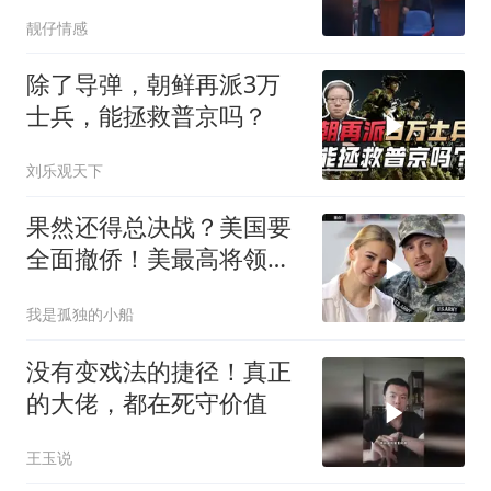
西方正用乌克兰当锤子砸
靓仔情感
碎俄国
除了导弹，朝鲜再派3万
士兵，能拯救普京吗？
刘乐观天下
果然还得总决战？美国要
全面撤侨！美最高将领：
决战伊朗随时能打
我是孤独的小船
没有变戏法的捷径！真正
的大佬，都在死守价值
王玉说