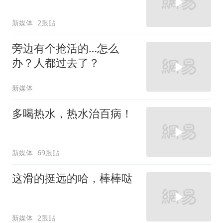
新媒体
2跟贴
旁边有个抢活的…怎么
办？人都过去了？
新媒体
多喝热水，热水治百病！
新媒体
69跟贴
这滑的挺远的哈，棒棒哒
新媒体
2跟贴