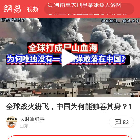
视频
WTT横滨冠军赛国乒女单三将晋级四强
光影经济撬动暑期消费新蓝海
日本发布排名：“中国第一，美日德韩英法居后”
微信又有新功能，你可以“撤回”你的撤回了！
大V：马科斯把路走绝了
白海豚将正面袭击贯穿浙江
情侣在平潭拍日出时坠崖致一死一伤
00:00
06:42
杭州全市有序停课
Play
Ent
full
《欢迎来龙餐馆》口碑
全球战火纷飞，中国为何能独善其身？1
检测列车撞人致11死2伤 涉事单位被罚
大財新鲜事
82
山东
泰国初中生饮弹自尽前开了26枪