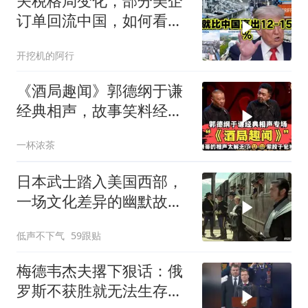
关税格局变化，部分美企
订单回流中国，如何看待
特朗普关税政策得失。来
开挖机的阿行
听听
《酒局趣闻》郭德纲于谦
经典相声，故事笑料经典
不断！
一杯浓茶
日本武士踏入美国西部，
一场文化差异的幽默故事
即将开
低声不下气
59跟贴
梅德韦杰夫撂下狠话：俄
罗斯不获胜就无法生存，