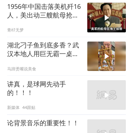
1956年中国击落美机歼16
人，美出动三艘航母抢尸
体
青杍无梦
湖北刁子鱼到底多香？武
汉本地人用巨无霸一桌告
诉你
马蹄烫嘴说美食
讲真，是球网先动手
的！！！
新媒体
44跟贴
论背景音乐的重要性！！