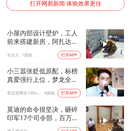
酒店花洒现排泄物住客索赔遭拒
打开网易新闻 体验效果更佳
夏日经济乘“热”而上 消费市场向“新”而行
36岁男演员成景区NPC后人气爆棚
小屋内部设计壁炉，工人
身体出现这几个信号可能是肝在求救
前来搭建新房，阿扎达思
宇树王兴兴被问了360多个问题
念卡迪尔
水云人
1跟贴
打开APP
全民健身事业高质量发展
上四休三，但降薪1000元，你接受吗？
小三嚣张贬低原配，标榜
乐享全民健身 共筑健康中国
真爱强行上位，梦龙全程
怒斥句句戳破谎言
有态度网友19Dsym
4跟贴
打开APP
莫迪的命令很坚决，砸碎
印军17个司令部，百万印
军知道要变天了