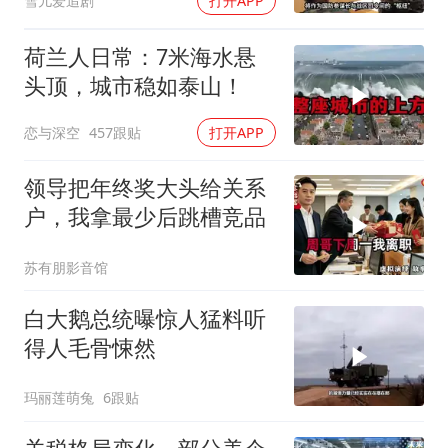
雪儿爱追剧
打开APP
荷兰人日常：7米海水悬
头顶，城市稳如泰山！
恋与深空
457跟贴
打开APP
领导把年终奖大头给关系
户，我拿最少后跳槽竞品
苏有朋影音馆
白大鹅总统曝惊人猛料听
得人毛骨悚然
玛丽莲萌兔
6跟贴