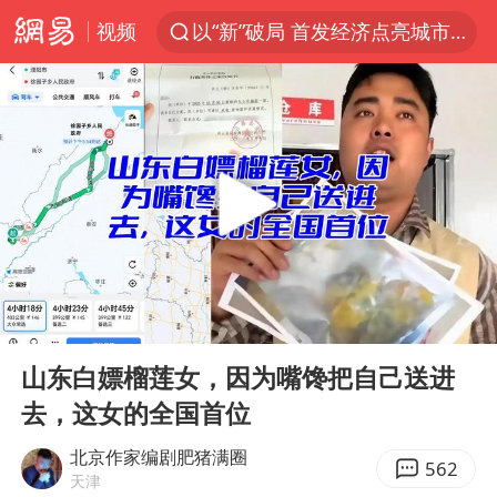
视频
以“新”破局 首发经济点亮城市消费活力
Meta被判支付5.67亿美元
台风白海豚逼近 暴雨大暴雨来袭
47岁妈妈突然产女 26岁女儿：很震惊
阿根廷足协发文力挺因凡蒂诺
中国稀土盘中涨停
A股开盘：民爆、CPO等概念走强
00:00
06:43
日本广岛民众举行游行反对政府行径
Play
Ent
full
21楼高空抛物嫌疑人被拘留
山东白嫖榴莲女，因为嘴馋把自己送进
去，这女的全国首位
男子杀人后逃进深山21年活得像野人
日韩股市高开跳水 SK海力士下挫转跌
北京作家编剧肥猪满圈
562
天津