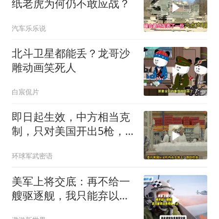
纸老虎为何仍不敢应战？
汽车乐乐说
北斗卫星都能丢？龙哥沙
雕动画笑死人
白宸侃片
即日起生效，中方相当克
制，只对美国开出5枪，
商务部二号令颁布
环球军武密语
美军上将交底：再不给一
艘驱逐舰，我只能弃以色
列保本土