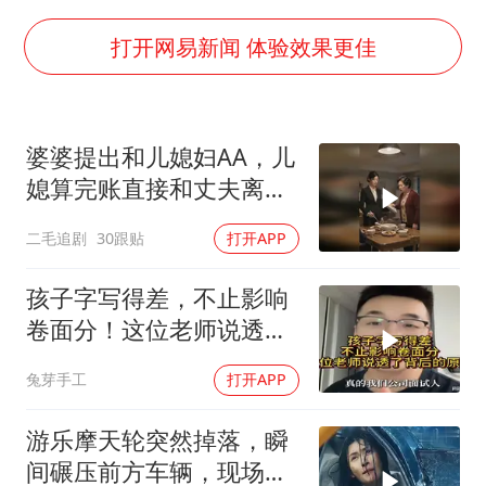
台风白海豚最新路径研判来了
OpenAI为免费用户升级GPT-5.6 Luna
打开网易新闻 体验效果更佳
船舶避风项目停工 多地全力防台风
我国编制完成新版全月地质图
婆婆提出和儿媳妇AA，儿
“深圳地面沉降致车辆损坏”不实
媳算完账直接和丈夫离
男子结婚8年发现3个女儿均非亲生
婚！
二毛追剧
30跟贴
打开APP
奋进开新局 实干挑大梁
孩子字写得差，不止影响
卷面分！这位老师说透了
背后的原因
兔芽手工
打开APP
游乐摩天轮突然掉落，瞬
间碾压前方车辆，现场状