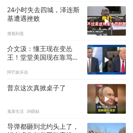
24小时失去四城，泽连斯
基遭遇挫败
透视到底
介文汲：懂王现在变怂
王！堂堂美国现在靠骂人
赢的美伊战争
阿芒娱乐说
普京这次真掀桌子了
鬼菜生活
39跟贴
导弹都砸到北约头上了，