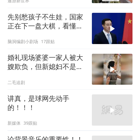
遨游新世界
先别愁孩子不生娃，国家
正在下一盘大棋，看懂的
都在悄悄准备
脑洞编剧小剧场
17跟贴
婚礼现场婆婆一家人被大
嫂欺负，但新媳妇不是好
惹的！
二毛追剧
讲真，是球网先动手
的！！！
新媒体
39跟贴
论背景音乐的重要性！！