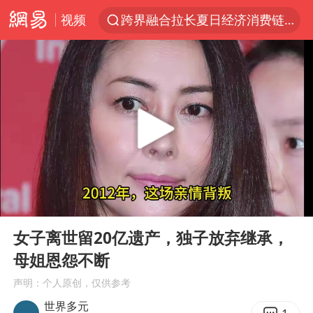
视频
跨界融合拉长夏日经济消费链条
上海轨交全网络地面高架区段限速运行
白海豚逼近浙闽沿海
拜登前列腺癌恶化
上海暴雨红色预警
斯诺克中国公开赛刘宏宇击败霍金斯
2026年7月份居民消费价格同比上涨0.5%
00:00
05:46
伯克希尔净买入约200亿美元股票
Play
Ent
full
“伊斯兰版北约”出现
女子离世留20亿遗产，独子放弃继承，
母姐恩怨不断
武契奇会见泽连斯基有何意图
声明：个人原创，仅供参考
上海大部迎大暴雨
世界多元