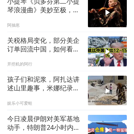
小提琴《贝多芬第二小提
琴浪漫曲》美妙至极，耳
朵醉了！
阿抽崽
关税格局变化，部分美企
订单回流中国，如何看待
特朗普关税政策得失。来
开挖机的阿行
听听
孩子们和泥浆，阿扎达讲
述山里趣事，米娜纪录片
3519（中）
娱乐小可爱蛙
今日凌晨伊朗对美军基地
动手，特朗普24小时内服