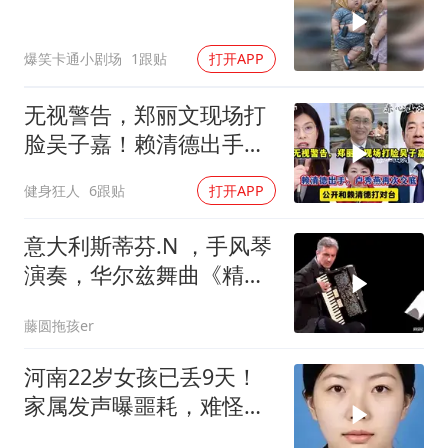
爆笑卡通小剧场
1跟贴
打开APP
无视警告，郑丽文现场打
脸吴子嘉！赖清德出手，
卢秀燕再次交底
健身狂人
6跟贴
打开APP
意大利斯蒂芬.N ，手风琴
演奏，华尔兹舞曲《精
美》
藤圆拖孩er
河南22岁女孩已丢9天！
家属发声曝噩耗，难怪搜
救犬也闻不到气味