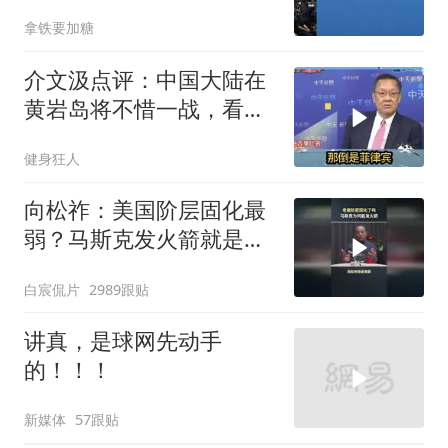
软
拿铁要加糖
介文汲点评：中国大陆在
黄岩岛将不惜一战，看你
菲律宾怎么做！
健身狂人
向松祚：美国阶层固化最
弱？马斯克发火箭就是答
案！
白宸侃片
2989跟贴
讲真，是球网先动手
的！！！
新媒体
57跟贴