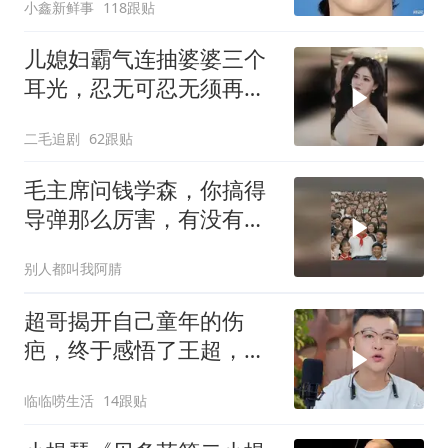
小鑫新鲜事
118跟贴
儿媳妇霸气连抽婆婆三个
耳光，忍无可忍无须再
忍，太解气了！
二毛追剧
62跟贴
毛主席问钱学森，你搞得
导弹那么厉害，有没有办
法对付它？
别人都叫我阿腈
超哥揭开自己童年的伤
疤，终于感悟了王超，他
决定接妈妈回来养老
临临唠生活
14跟贴