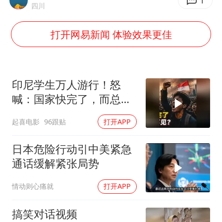
台铃电动车仅骑一年就断电趴窝
1
四川
白海豚5次眼壁置换
打开网易新闻 体验效果更佳
浙江海域将现5到8米巨浪到狂浪
曝美下令调查弹药库存信息遭泄露事件
日本连续发生两次地震
印尼学生万人游行！怒
方桃子代言广告视频已下架
喊：国家快完了，而总统
却装看不见？
构建更高水平的全民健身公共服务体系
起喜电影
96跟贴
打开APP
日本危险行动引中美紧急
通话缓解紧张局势
情动则心痛就
打开APP
搞笑对话视频