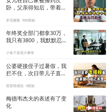
女儿在自己家被挪到次
卧，父亲得知后，带着中
介直接上门卖房
呆毛隆隆
680跟贴
年终奖全部门都拿30万，
我只有3800，我默默忍
受，七天后合同到期我离
小兔子发现大事情
职
公婆硬接侄子过暑假，我
拦不住，次日带儿子直飞
普吉岛，婆婆傻眼
苗苗情感说
4跟贴
梅德韦杰夫的表述有了变
化