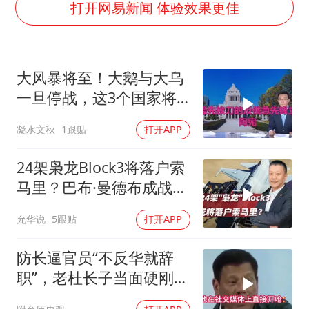
上海大部迎大暴雨
打开网易新闻 体验效果更佳
日本连续发生两次地震
以军士兵把枪口对准中国记者
大风暴将至！大鹅与大乌
方桃子代言广告视频已下架
一旦停战，这3个国家将
白海豚在海上打了个结
直接迎来灭国崩盘
凝水文秋
1跟贴
打开APP
构建更高水平的全民健身公共服务体系
24架枭龙Block3将落户索
马里？巴布·曼德布成战略
支点
允华说
5跟贴
打开APP
防长逼官员“不反华就辞
职”，老杜长子当面硬刚：
你凭什么？