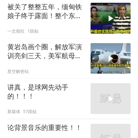
被关了整整五年，缅甸铁
娘子终于露面！整个东南
亚都紧张了？
一念痴狂
1跟贴
黄岩岛画个圈，解放军演
训亮剑三天，美军航母从
南海跑了
星空解密站
讲真，是球网先动手
的！！！
新媒体
57跟贴
论背景音乐的重要性！！