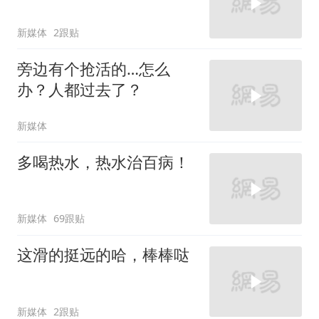
新媒体
2跟贴
旁边有个抢活的…怎么
办？人都过去了？
新媒体
多喝热水，热水治百病！
新媒体
69跟贴
这滑的挺远的哈，棒棒哒
新媒体
2跟贴