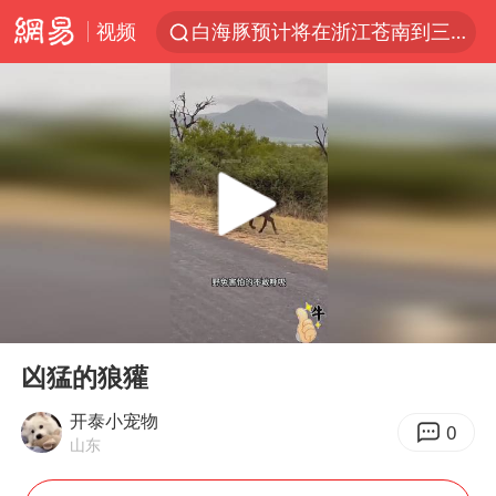
视频
白海豚预计将在浙江苍南到三门一带登陆
四川宜宾5.5级地震后余震为何不断
2026年7月份居民消费价格同比上涨0.5%
伯克希尔净买入约200亿美元股票
“伊斯兰版北约”出现
武契奇会见泽连斯基有何意图
上海中心城区暴雨预警由橙变红
00:00
00:54
台铃电动车仅骑一年就断电趴窝
Play
Ent
full
白海豚5次眼壁置换
凶猛的狼獾
浙江海域将现5到8米巨浪到狂浪
开泰小宠物
0
山东
曝美下令调查弹药库存信息遭泄露事件