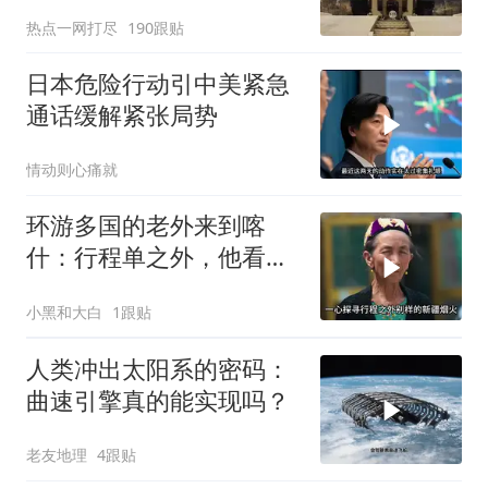
热点一网打尽
190跟贴
日本危险行动引中美紧急
通话缓解紧张局势
情动则心痛就
环游多国的老外来到喀
什：行程单之外，他看到
了变化太多太多
小黑和大白
1跟贴
人类冲出太阳系的密码：
曲速引擎真的能实现吗？
老友地理
4跟贴