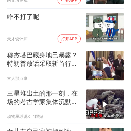
附允历史观
打开APP
咋不打了呢
天才设计师
打开APP
穆杰塔巴藏身地已暴露？
特朗普放话采取斩首行
动，美军机又被击落
古人那点事
三星堆出土的那一刻，在
场的考古学家集体沉默
了，颠覆所有人的认知
动物星球说K
1跟贴