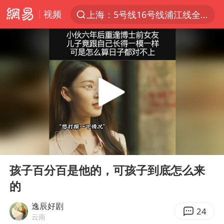
视频
上海：5号线16号线浦江线全线停运
上半年我国经营主体结构持续优化
上海有出现龙卷潜势
上海全域长途客运班次全部停运
今日15时起福州地铁高架区段停运
白海豚逼近浙闽沿海
1枚就能让航母瘫痪 轰-6J实力有多强
00:00
10:22
王艺迪2-4不敌张本美和止步4强
Play
Ent
full
国足U17与阿森纳决赛取消 并列冠军
孩子百分百是他的，可孩子到底怎么来
的
上门女婿出轨女邻居多年被判重婚罪
王传君 《披荆斩棘》
逸辰好剧
24
云南