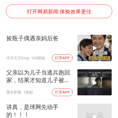
2025年小学教师减少13.19万
王艺迪无缘横滨赛决赛
打开网易新闻 体验效果更佳
泰国：高度重视中国游客旅游体验
于东来直播和胖东来核心团队开会
捡瓶子偶遇亲妈后爸
上海大部迎大暴雨
《龙餐馆》 冲奖
仔仔大王king
163跟贴
打开APP
蒯曼挺进WTT横滨冠军赛女单四强
构建更高水平的全民健身公共服务体系
父亲以为儿子当逃兵跑回
家，结果才知道儿子被部
队开除了
墨水影视
1跟贴
打开APP
讲真，是球网先动手
的！！！