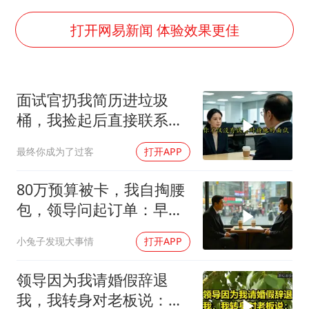
我国外贸延续良好增长态势
广东雷州通报特教老师招聘违规事件
打开网易新闻 体验效果更佳
两名乘客在飞机上因调节座椅起冲突
国防部：中国军队坚决反制任何闹海挑衅图谋
面试官扔我简历进垃圾
女儿为争财产堵门阻挠父亲出殡
桶，我捡起后直接联系其
今日立秋你咬秋了吗
上司投诉
最终你成为了过客
打开APP
夯实基础开新局
80万预算被卡，我自掏腰
包，领导问起订单：早给
对手了！
小兔子发现大事情
打开APP
领导因为我请婚假辞退
我，我转身对老板说：办