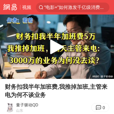
视频
“电影+”如何激发千亿级消费新活力？
东航新规：提前14天可免费退改签
日本试射“战斧”导弹，国防部回应
台风白海豚中心风力增强
向鹏0-3不敌张本智和
四川宜宾高县4.9级地震致1死
百花奖开幕式
00:00
26:02
“新疆阿勒泰八月能滑雪”不实
Play
Ent
full
刘国正说向鹏打得很窝囊
财务扣我半年加班费,我推掉加班,主管来
电为何不谈业务
陈幸同晋级WTT横滨冠军赛8强
宇树科技中一签需缴款7.54万元
量子驱动QD
0
山东