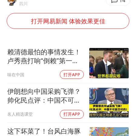
香港宏福苑火灾或由烟头引起
14
四川
女主硬加吻戏短剧已下架
打开网易新闻 体验效果更佳
浙江台州《告全体市民书》
浙江一9岁男孩被海浪卷走仍在搜救中
郑丽文：台湾从来没有“独立”过
赖清德最怕的事情发生！
网传《披荆斩棘2026》名单
卢秀燕打响“倒赖”第一
枪，美国趁火打劫
媒体：“内容由AI生成”不是免责盾牌
味在中国
打开APP
人民的健康、体质、幸福一脉相承
伊朗想向中国采购飞弹？
帅化民点评：中国不可能
交付！
名人精选课堂
打开APP
这下坏菜了！台风白海豚