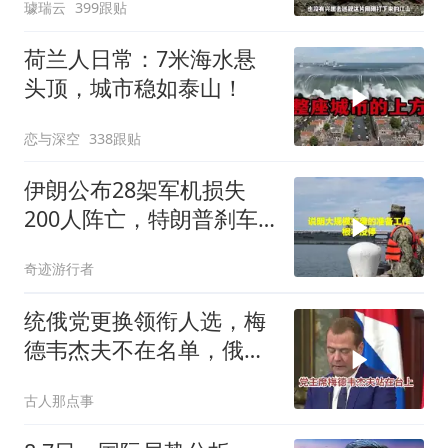
璩瑞云
399跟贴
荷兰人日常：7米海水悬
头顶，城市稳如泰山！
恋与深空
338跟贴
伊朗公布28架军机损失
200人阵亡，特朗普刹车
真相曝光
奇迹游行者
统俄党更换领衔人选，梅
德韦杰夫不在名单，俄政
坛释放出什么信号？
古人那点事