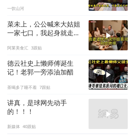
购48.8万吨大豆
一饮山河
菜未上，公公喊来大姑姐
一家七口，我起身就走，
他怒喊：一万三谁付？
阿莱美食汇
3跟贴
德云社史上懒师傅诞生
记！老郭一旁添油加醋
茶喝多了睡不着
7跟贴
讲真，是球网先动手
的！！！
新媒体
40跟贴