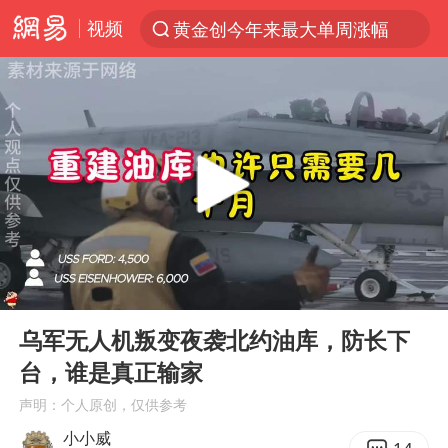
视频
黄金创今年来最大单周涨幅
解锁各地夏日限定体验
浙江温州发布台风橙色预警信号
富婆带资进组给自己硬加60多场吻戏
白海豚将正面袭击贯穿浙江
男童模仿奥特曼从高处跳下致骨折
金饰克价一夜涨回1300元
00:00
05:36
名创优品一次性内裤 颜面尽失
Play
Ent
full
视频丨中国东方电气集团原党组副书记、董事宋致远被查
乌军无人机叛变夜袭北约油库，防长下
台，谁是真正输家
梁家辉：到内地拍戏不是北上是回归
声明：个人原创，仅供参考
包文婧：二胎很难一碗水端平
小小威