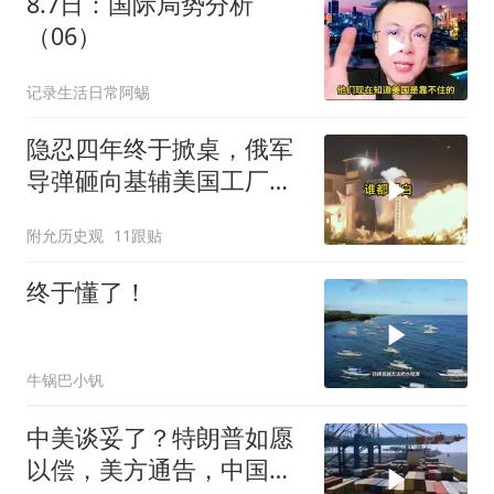
8.7日：国际局势分析
（06）
记录生活日常阿蜴
隐忍四年终于掀桌，俄军
导弹砸向基辅美国工厂，
背后这步棋太狠了
附允历史观
11跟贴
终于懂了！
牛锅巴小钒
中美谈妥了？特朗普如愿
以偿，美方通告，中国增