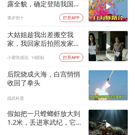
露全貌，确定登陆我国沿
海
肇岁初十
打开APP
大姑姐趁我出差搬空我
家，我回家后拍照发家族
群里，她看到后崩溃了
小蜜情感说
14跟贴
打开APP
后院烧成火海，白宫悄悄
收回了拳头
战武科普
假如把一只螳螂虾放大到
1.2米，丢进寒武纪，它能
战胜当代霸主吗