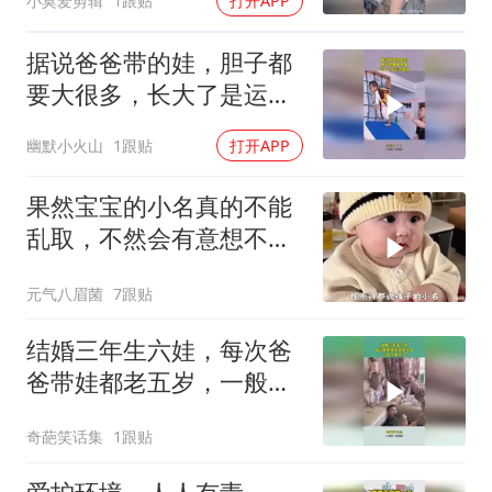
小莫爱剪辑
1跟贴
打开APP
据说爸爸带的娃，胆子都
要大很多，长大了是运动
健将！
幽默小火山
1跟贴
打开APP
果然宝宝的小名真的不能
乱取，不然会有意想不到
的事情发生
元气八眉菌
7跟贴
结婚三年生六娃，每次爸
爸带娃都老五岁，一般人
接受不了
奇葩笑话集
1跟贴