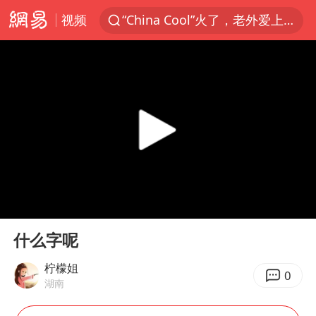
视频
“China Cool”火了，老外爱上中国避暑游
香港宏福苑火灾或由烟头引起
浙江台州《告全体市民书》
美拟年底前首次测试“金穹”反导系统
四川宜宾3.4级地震
网约车司机充电时猝死保险拒赔
陕西柞水泥石流已致2死 仍有1人失联
00:00
00:11
泰国初中生饮弹自尽前开了26枪
Play
Ent
full
多所高校取消艺考
什么字呢
店主称换“青海拉面”招牌后生意更好
柠檬姐
0
湖南
伊斯兰版北约来了吗