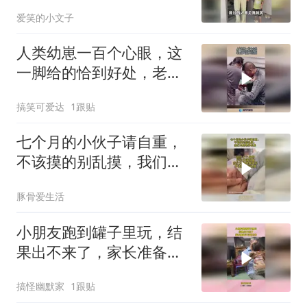
爱笑的小文子
人类幼崽一百个心眼，这
一脚给的恰到好处，老爸
脾气再大也没用！
搞笑可爱达
1跟贴
七个月的小伙子请自重，
不该摸的别乱摸，我们只
是喂养关系
豚骨爱生活
小朋友跑到罐子里玩，结
果出不来了，家长准备学
习司马光！
搞怪幽默家
1跟贴