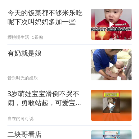
今天的饭菜都不够米乐吃
呢下次叫妈妈多加一些
樱桃唠生活
5跟贴
有奶就是娘
音乐时光的娱乐
3岁萌娃宝宝滑倒不哭不
闹，勇敢站起，可爱宝贝
棒棒哒
自在的可可说
二块哥看店