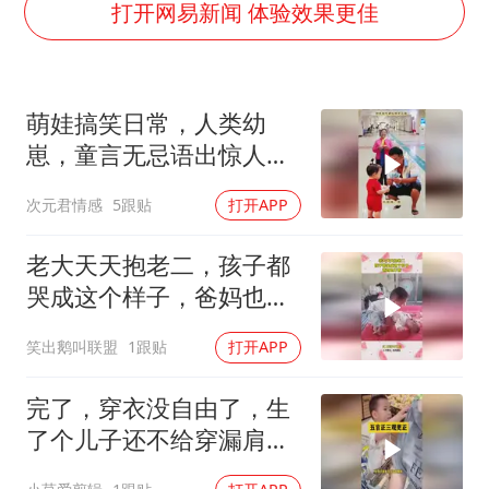
上半年国内居民出游人次34.63亿
打开网易新闻 体验效果更佳
22岁女生独闯南太行失联12天
薛之谦杭州站演唱会取消
萌娃搞笑日常，人类幼
张本智和：零封向鹏不意外
崽，童言无忌语出惊人：
今年第二强台风将带来多大影响
狗都知道100比30多，傻
次元君情感
5跟贴
打开APP
“准2万亿”之城点名支持三所大学
子才跟你换！
习近平心系体育强国建设
老大天天抱老二，孩子都
哭成这个样子，爸妈也不
管
笑出鹅叫联盟
1跟贴
打开APP
完了，穿衣没自由了，生
了个儿子还不给穿漏肩衣
服