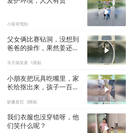
爱护环境，人人有责
小宸哥驾到
父女俩比赛钻洞，没想到
爸爸的操作，果然姜还是
老的辣！
乐天搞笑派
1跟贴
小朋友把玩具吃嘴里，家
长给抠出来，孩子一百个
不乐意！
妙趣直怼
3跟贴
我们衣服也没穿错呀，他
们笑什么呢？