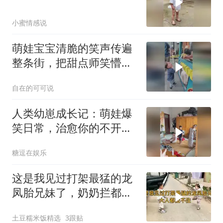
小蜜情感说
萌娃宝宝清脆的笑声传遍
整条街，把甜点师笑懵
了，小宝贝太可爱了
自在的可可说
人类幼崽成长记：萌娃爆
笑日常，治愈你的不开
心！
糖逗在娱乐
这是我见过打架最猛的龙
凤胎兄妹了，奶奶拦都拦
不住
土豆糯米饭精选
3跟贴