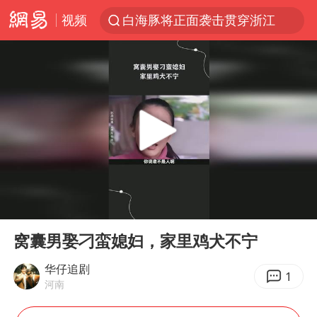
视频
白海豚将正面袭击贯穿浙江
情侣在平潭拍日出时坠崖致一死一伤
杭州全市有序停课
《欢迎来龙餐馆》口碑
检测列车撞人致11死2伤 涉事单位被罚
泰国初中生饮弹自尽前开了26枪
酒店花洒现排泄物住客索赔遭拒
00:00
06:02
夏日经济乘“热”而上 消费市场向“新”而行
Play
Ent
full
36岁男演员成景区NPC后人气爆棚
窝囊男娶刁蛮媳妇，家里鸡犬不宁
身体出现这几个信号可能是肝在求救
华仔追剧
1
河南
宇树王兴兴被问了360多个问题