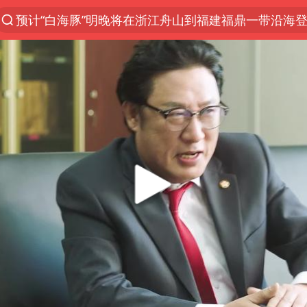
台风白海豚已进入24小时警戒线
“电影+”如何激发千亿级消费新活力？
云南一地过火把节意外灼伤16人
“东北超”哈尔滨主场收官战小贴士
考生称遭第二名花钱劝退 当地再通报
王虹邓煜的同学获统计学界诺贝尔奖
泰国校园枪击事件已致8死30余伤
泉州市委书记张毅恭被查
2名小孩玩手机低头幅度近乎折叠
“中国蔬菜之乡”最高温达41.8℃
中医教你一招提升气血