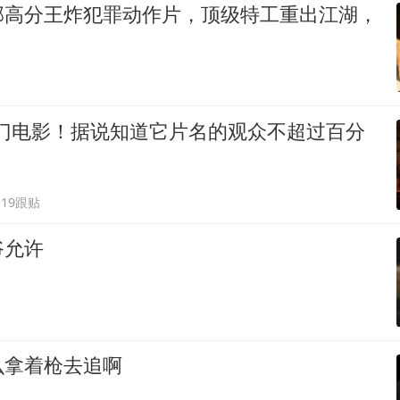
部高分王炸犯罪动作片，顶级特工重出江湖，
冷门电影！据说知道它片名的观众不超过百分
19跟贴
爷允许
么拿着枪去追啊