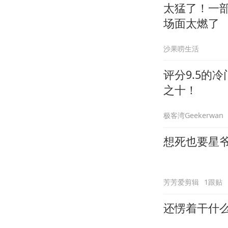
太猛了！一
场面太燃了
沙果唠生活
评分9.5的
之十！
极客湾Geekerwan
想死也要星
芳芳爱剪辑
1跟贴
还愣着干什