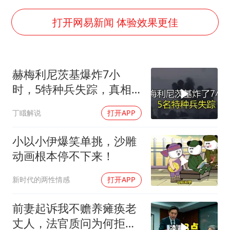
U17国足点球大战淘汰河床晋级决赛
东航：国内客票提前14天免费退改
打开网易新闻 体验效果更佳
日本试射“战斧”导弹，国防部回应
中国女篮70-67险胜尼日利亚女篮
赫梅利尼茨基爆炸7小
名创优品回应女子吐槽内裤质量差
时，5特种兵失踪，真相
夯实基础开新局
远超想象
丁睋解说
打开APP
小以小伊爆笑单挑，沙雕
动画根本停不下来！
新时代的两性情感
打开APP
前妻起诉我不赡养瘫痪老
丈人，法官质问为何拒不