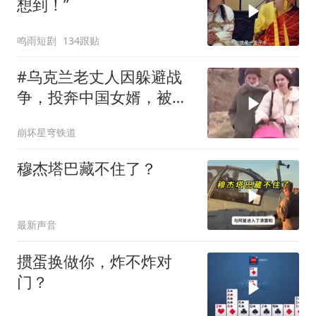
想到！”
鸣雨短剧
134跟贴
#乌克兰老丈人因躲避战
争，投奔中国女婿，被眼
前城市繁荣震惊
崩坏星穹铁道
穆杰塔巴藏不住了？
最新声音
掼蛋换做你，炸不炸对
门？