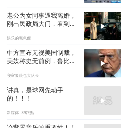
老公为女同事逼我离婚，
刚出民政局大门，看到我
上了省长爸爸的专车
娱乐的宅急便
中方宣布无视美国制裁，
美媒称史无前例，鲁比
奥：或追加二次制裁
寝室显眼包大队长
讲真，是球网先动手
的！！！
新媒体
39跟贴
论背景音乐的重要性！！