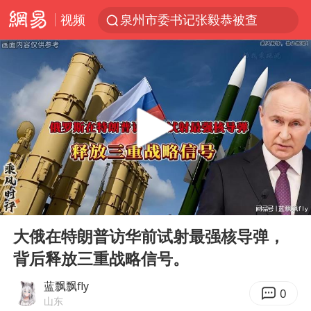
视频
泉州市委书记张毅恭被查
台风白海豚已进入24小时警戒线
胜宏科技：股票交易异常波动
“秋天的第一杯奶茶”6岁了
四川宜宾市高县4.9级地震致1人死亡
上海：台风白海豚或将带来龙卷风
中巨芯：上半年归母净利润1405.77万元
00:00
06:53
国乒男单横滨冠军赛全军覆没
Play
Ent
full
38岁演员求职万岁山NPC成功
大俄在特朗普访华前试射最强核导弹，
背后释放三重战略信号。
胡彦斌获《歌手2026》歌王
美股存储板块集体大跌
蓝飘飘fly
0
山东