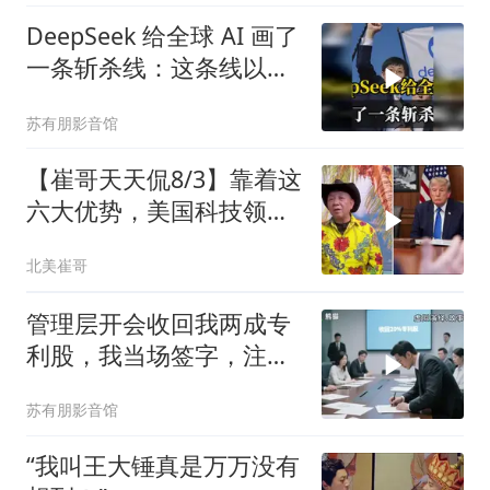
DeepSeek 给全球 AI 画了
一条斩杀线：这条线以下
的，趁早都别干了！
苏有朋影音馆
【崔哥天天侃8/3】靠着这
六大优势，美国科技领军
全世界
北美崔哥
管理层开会收回我两成专
利股，我当场签字，注销
核心技术授权，全员慌了
苏有朋影音馆
“我叫王大锤真是万万没有