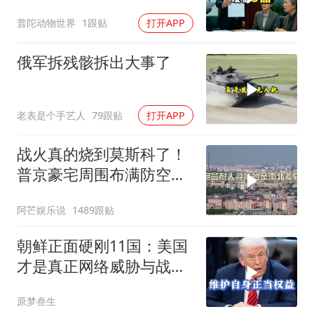
履行赡养义务
普陀动物世界
1跟贴
打开APP
俄军拆残骸拆出大事了
老表是个手艺人
79跟贴
打开APP
战火真的烧到莫斯科了！
普京豪宅周围布满防空
塔，大战一触即发2
阿芒娱乐说
1489跟贴
朝鲜正面硬刚11国：美国
才是真正网络威胁与战争
贩子
原梦叁生