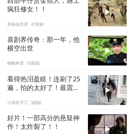
西部牛仔赏金猎人，遇上
疯狂修女！！
剪辑仙灵君
47跟贴
喜剧界传奇：那一年，他
横空出世
碗晚科普
55跟贴
看得热泪盈眶！连刷了25
遍，拍的太好了！最震惊
的是真实事件改编
小朋友手工
3跟贴
好片！一部高分的悬疑神
作！太炸裂了！！