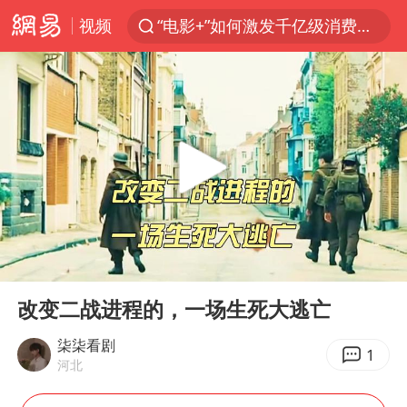
视频
“电影+”如何激发千亿级消费新活力？
云南一地过火把节意外灼伤16人
台风白海豚已进入24小时警戒线
“东北超”哈尔滨主场收官战小贴士
考生称遭第二名花钱劝退 当地再通报
泰国校园枪击事件已致8死30余伤
王虹邓煜的同学获统计学界诺贝尔奖
00:00
06:35
泉州市委书记张毅恭被查
Play
Ent
full
2名小孩玩手机低头幅度近乎折叠
改变二战进程的，一场生死大逃亡
微信新功能：你可以“撤回”你的撤回
柒柒看剧
1
河北
“中国蔬菜之乡”最高温达41.8℃