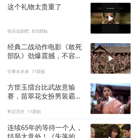
这个礼物太贵重了
快乐追剧吧
835跟贴
经典二战动作电影《敢死
部队》劲爆震撼，不容错
过！
往事在未来
71跟贴
方世玉擂台比武故意输
赛，苗翠花女扮男装霸气
上台，开启精彩挑战
料定历史
11跟贴
连续65年的等待一个人，
结局太意外！《失落的情