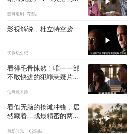
人节》
壹哥追剧
7跟贴
影视解说，杜立特空袭
优趣纪史记
看得毛骨悚然！唯一一部
不敢快进的犯罪悬疑片，
真相太炸裂
仙舟魔术师
看似无脑的抢滩冲锋，居
然藏着二战最精密的两栖
登陆作战体系
简影时光
102跟贴