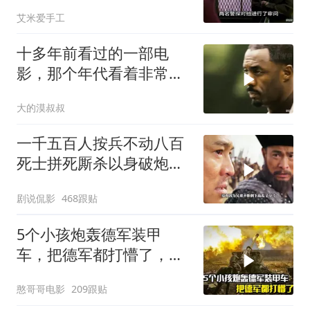
艾米爱手工
十多年前看过的一部电
影，那个年代看着非常劲
爆爽飞
大的漠叔叔
一千五百人按兵不动八百
死士拼死厮杀以身破炮绝
境中翻盘
剧说侃影
468跟贴
5个小孩炮轰德军装甲
车，把德军都打懵了，战
争片
憨哥哥电影
209跟贴