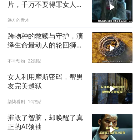
片，千万不要得罪女人，
狠起来比男人凶猛
远方的青木
跨物种的救赎与守护，演
绎生命最动人的轮回狮子
与大象的温情救护
不乖动物
22跟贴
女人利用摩斯密码，帮男
友完美越狱
柒柒看剧
14跟贴
摧毁了智脑，却唤醒了真
正的AI领袖