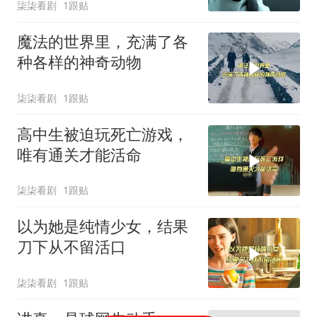
柒柒看剧
1跟贴
魔法的世界里，充满了各
种各样的神奇动物
柒柒看剧
1跟贴
高中生被迫玩死亡游戏，
唯有通关才能活命
柒柒看剧
1跟贴
以为她是纯情少女，结果
刀下从不留活口
柒柒看剧
1跟贴