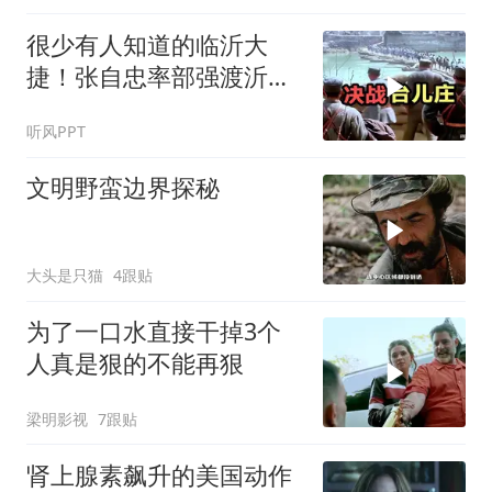
很少有人知道的临沂大
捷！张自忠率部强渡沂
河，阻击板垣师团
听风PPT
文明野蛮边界探秘
大头是只猫
4跟贴
为了一口水直接干掉3个
人真是狠的不能再狠
梁明影视
7跟贴
肾上腺素飙升的美国动作