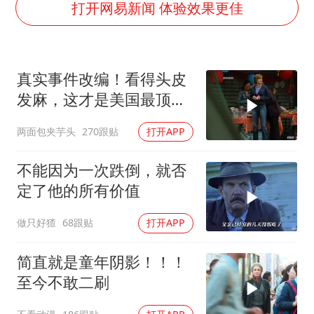
老人离世案亲属质疑记录仪
打开网易新闻 体验效果更佳
中医教你一招提升气血
“今天得有40℃了吧 为啥还不预警”
真实事件改编！看得头皮
“新疆阿勒泰八月能滑雪”不实
发麻，这才是美国最顶级
U17国足点球大战淘汰河床晋级决赛
刑侦片，全程高能
两面包夹芋头
270跟贴
打开APP
全球首个长时储能一体化产业园量产
夯实基础开新局
不能因为一次跌倒，就否
定了他的所有价值
做只好猹
68跟贴
打开APP
简直就是童年阴影！！！
至今不敢二刷