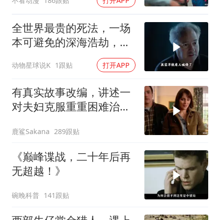
不看动漫
186跟贴
打开APP
全世界最贵的死法，一场
本可避免的深海浩劫，
180万一张深海船票，载
动物星球说K
1跟贴
打开APP
着5名追梦人奔赴3800米
深海
有真实故事改编，讲述一
对夫妇克服重重困难治疗
自闭症孩子的故事
鹿鲨Sakana
289跟贴
《巅峰谍战，二十年后再
无超越！》
碗晚科普
141跟贴