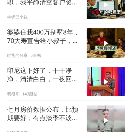
职，我平静清空客户资
源，他事后求我回来稳住
牛锅巴小钒
业务
婆婆住我400万别墅8年，
70大寿宣告给小叔子，
我：天没黑你做梦呢？
吃货的分享
5跟贴
印尼这下好了，干干净
净，清清白白，一夜回到
了从前（3） (2)
我很乖
143跟贴
七月房价数据公布，比预
期要好，有点淡季不淡的
味道