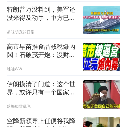
特朗普万没料到，美军还
没来得及动手，中方已经
和胡塞武装谈妥了
趣味萌宠的日常
高市早苗推食品减稅爆內
鬨！石破茂开炮：沒财源
极不负责｜郭正亮.帅化
蛙哇WW
民.孙大千｜辣晚报
20260804
伊朗摸清了门道：这个世
界，或许只有一个国家，
能够“管住”美国
落梅如雪乱飞
空降新领导上任便将我降