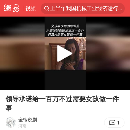
视频
上半年我国机械工业经济运行稳中有进
汪峰阻止14岁女儿买大牌
女子开一天一夜空调后二氧化碳中毒
王力宏演唱会黄牛带观众藏匿被查获
官方通报教师招聘笔试前13名被淘汰
泰国校园枪击案死亡人数升至7人
陕西省委书记赶赴柞水县杏坪镇
00:00
00:58
女孩摆摊卖菌子时收到北大通知书
Play
Ent
full
改名后的“青海拉面”店
领导承诺给一百万不过需要女孩做一件
事
广岛核爆81周年央视播《奥本海默》
四川宜宾市高县发生4.9级地震
金帘说剧
1
河南