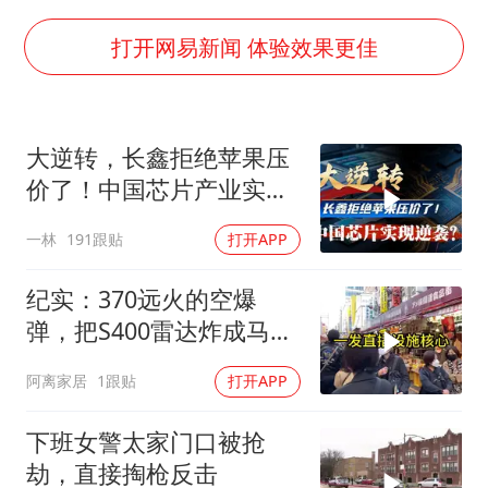
河南某医院2.33亿工程串标案细节披露
男子杀人后逃进深山21年活得像野人
打开网易新闻 体验效果更佳
立秋的仪式感
公司“上四休三”但要降薪1000元
大逆转，长鑫拒绝苹果压
A股收盘：三大指数均涨超1%
价了！中国芯片产业实现
朱雨玲晋级WTT横滨冠军赛女单八强
怎样的逆袭？
一林
191跟贴
打开APP
如何把百年大党建设得更加坚强有力？
纪实：370远火的空爆
弹，把S400雷达炸成马蜂
窝，靶标惨状让台军急眼
阿离家居
1跟贴
打开APP
了
下班女警太家门口被抢
劫，直接掏枪反击