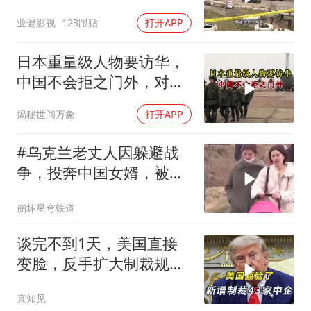
业健影视
123跟贴
打开APP
日本重量级人物要访华，
中国不会拒之门外，对日
本公事公办就够了
揭秘世间万象
打开APP
#乌克兰老丈人因躲避战
争，投奔中国女婿，被眼
前城市繁荣震惊
崩坏星穹铁道
谈完不到1天，美国直接
变脸，反手扩大制裁规
模，43家中企遭殃
真知见