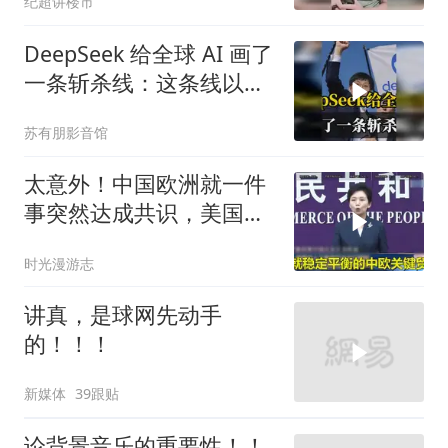
纪超讲楼市
DeepSeek 给全球 AI 画了
一条斩杀线：这条线以下
的，趁早都别干了！
苏有朋影音馆
太意外！中国欧洲就一件
事突然达成共识，美国这
回彻底坐不住了？
时光漫游志
讲真，是球网先动手
的！！！
新媒体
39跟贴
论背景音乐的重要性！！