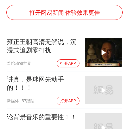
新疆一婚礼线上邀请引热议
《龙餐馆》 冲奖
打开网易新闻 体验效果更佳
上门女婿出轨女邻居多年被判重婚罪
构建更高水平的全民健身公共服务体系
雍正王朝高清无解说，沉
韩军前线部队连曝丑闻
浸式追剧零打扰
奋力开创中国式现代化建设新局面
普陀动物世界
打开APP
讲真，是球网先动手
的！！！
新媒体
57跟贴
打开APP
论背景音乐的重要性！！