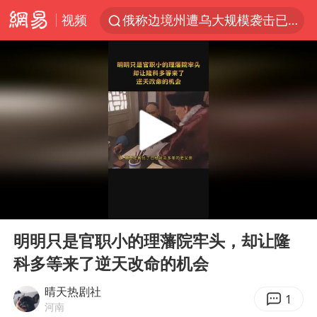
视频
俄称边境州遭乌大规模袭击已致13伤
杭州机场已取消航班388架次
于东来回应胖东来近25年老店年底关闭
浙江省委书记：该停下的坚决停下来
中国籍豪华游艇富商之子在泰国被杀
白海豚北上或致京津冀暴雨
美将每月供乌爱国者拦截导弹
00:00
02:49
上海中心千吨“镇楼神器”摆动明显
Play
Ent
full
国足U17与阿森纳决赛取消 并列冠军
明明只是官职小的理藩院牢头，却让隆
科多等来了逆天改命的机会
10余省份将出现强风雨 局地特大暴雨
世界第1特鲁姆普斯诺克中国赛一轮游
晴天热剧社
1
河南