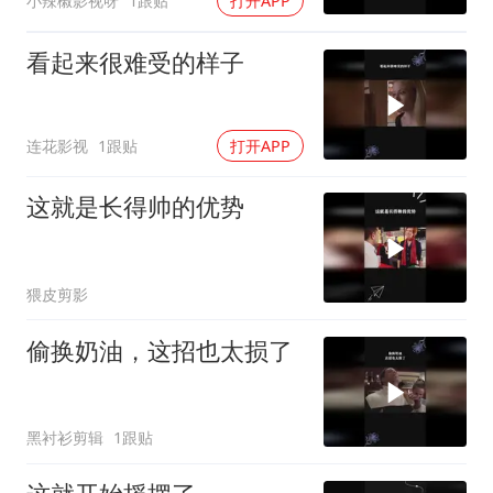
小辣椒影视呀
1跟贴
打开APP
看起来很难受的样子
连花影视
1跟贴
打开APP
这就是长得帅的优势
猥皮剪影
偷换奶油，这招也太损了
黑衬衫剪辑
1跟贴