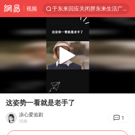
视频
于东来回应关闭胖东来生活广场店
白海豚登陆强度略强于巴威
上半年我国经营主体结构持续优化
《披荆斩棘2026》阵容官宣
杭州机场已取消航班388架次
浙江省委书记：该停下的坚决停下来
中国籍豪华游艇富商之子在泰国被杀
00:00
00:18
白海豚北上或致京津冀暴雨
Play
Ent
full
上海有出现龙卷潜势
这姿势一看就是老手了
新疆一婚礼线上邀请引热议
凉心爱追剧
1
河南
广西公开征集涉黑涉恶犯罪线索