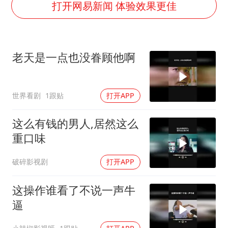
中国第1高楼阻尼器摆动明显
打开网易新闻 体验效果更佳
上海大部迎大暴雨
国足U17与阿森纳决赛取消 并列冠军
老天是一点也没眷顾他啊
上门女婿出轨女邻居多年被判重婚罪
构建更高水平的全民健身公共服务体系
世界看剧
1跟贴
打开APP
王艺迪2-4不敌张本美和止步4强
司机见竹子晃动紧急停车救下全车人
这么有钱的男人,居然这么
灌溉水坝被隔成鱼塘 村民投诉20余年
重口味
奋力开创中国式现代化建设新局面
破碎影视剧
打开APP
这操作谁看了不说一声牛
逼