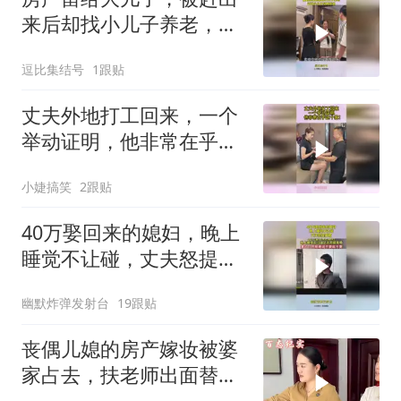
来后却找小儿子养老，还
好小儿子早有准备
逗比集结号
1跟贴
丈夫外地打工回来，一个
举动证明，他非常在乎这
个家！
小婕搞笑
2跟贴
40万娶回来的媳妇，晚上
睡觉不让碰，丈夫怒提离
婚
幽默炸弹发射台
19跟贴
丧偶儿媳的房产嫁妆被婆
家占去，扶老师出面替儿
媳协商讨公道！