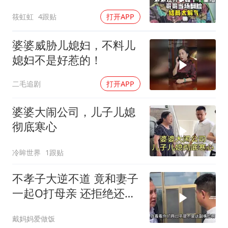
气！
筱虹虹
4跟贴
打开APP
婆婆威胁儿媳妇，不料儿
媳妇不是好惹的！
二毛追剧
打开APP
婆婆大闹公司，儿子儿媳
彻底寒心
冷眸世界
1跟贴
不孝子大逆不道 竟和妻子
一起O打母亲 还拒绝还母
亲
戴妈妈爱做饭