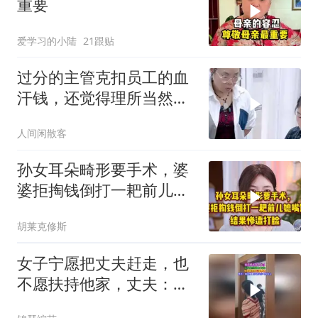
重要
爱学习的小陆
21跟贴
过分的主管克扣员工的血
汗钱，还觉得理所当然必
须走人
人间闲散客
孙女耳朵畸形要手术，婆
婆拒掏钱倒打一耙前儿媳
嘴馋，惨遭打脸！
胡莱克修斯
女子宁愿把丈夫赶走，也
不愿扶持他家，丈夫：真
后悔娶了你