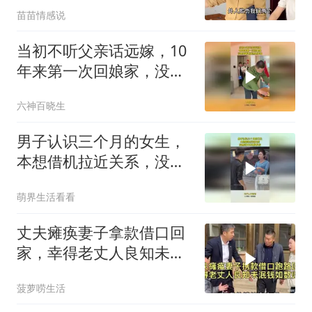
苗苗情感说
当初不听父亲话远嫁，10
年来第一次回娘家，没想
到爸爸竟然这样做
六神百晓生
男子认识三个月的女生，
本想借机拉近关系，没想
到女生这样反应！
萌界生活看看
丈夫瘫痪妻子拿款借口回
家，幸得老丈人良知未泯
钱如数归还！
菠萝唠生活