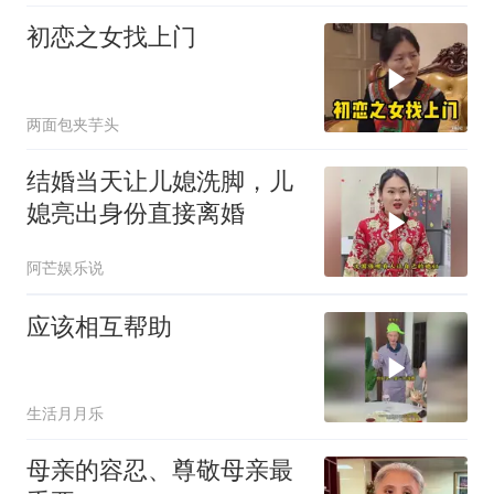
初恋之女找上门
两面包夹芋头
结婚当天让儿媳洗脚，儿
媳亮出身份直接离婚
阿芒娱乐说
应该相互帮助
生活月月乐
母亲的容忍、尊敬母亲最