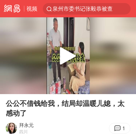
视频
泉州市委书记张毅恭被查
台风白海豚已进入24小时警戒线
胜宏科技：股票交易异常波动
“秋天的第一杯奶茶”6岁了
四川宜宾市高县4.9级地震致1人死亡
上海：台风白海豚或将带来龙卷风
中巨芯：上半年归母净利润1405.77万元
00:00
01:09
国乒男单横滨冠军赛全军覆没
Play
Ent
full
38岁演员求职万岁山NPC成功
公公不借钱给我，结局却温暖儿媳，太
感动了
胡彦斌获《歌手2026》歌王
美股存储板块集体大跌
拜永元
1
四川