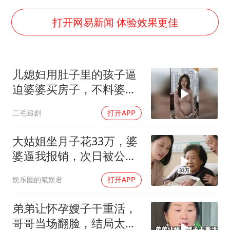
U17国足点球大战淘汰河床晋级决赛
东航：国内客票提前14天免费退改
打开网易新闻 体验效果更佳
日本试射“战斧”导弹，国防部回应
中国女篮70-67险胜尼日利亚女篮
儿媳妇用肚子里的孩子逼
名创优品回应女子吐槽内裤质量差
迫婆婆买房子，不料婆婆
夯实基础开新局
的做法绝了！
二毛追剧
打开APP
大姑姐坐月子花33万，婆
婆逼我报销，次日被公公
打进医院，我笑了
娱乐圈的笔娱君
打开APP
弟弟让怀孕嫂子干重活，
哥哥当场翻脸，结局太解