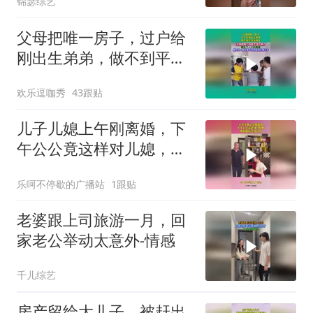
锦瑟综艺
父母把唯一房子，过户给
刚出生弟弟，做不到平等
就别生！
欢乐逗咖秀
43跟贴
儿子儿媳上午刚离婚，下
午公公竟这样对儿媳，爱
到最后全凭良心
乐呵不停歇的广播站
1跟贴
老婆跟上司旅游一月，回
家老公举动太意外-情感
千儿综艺
房产留给大儿子，被赶出