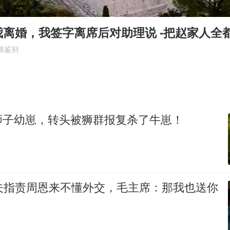
刘浩存百花奖开幕式红裙起舞
“南湖号”盾构机下线
离婚，我签字离席后对助理说 -把赵家人全
陕西柞水泥石流已致2死 仍有1人失联
慎鉴别
店主称换“青海拉面”招牌后生意更好
泰国初中生饮弹自尽前开了26枪
习近平心系体育强国建设
狮子幼崽，转头被狮群报复杀了牛崽！
晓夫指责周恩来不懂外交，毛主席：那我也送你