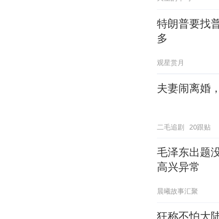
特朗普要找
多
观星赏月
夫妻闹离婚
二毛追剧
20跟贴
毛泽东出题
高兴异常
晨曦故事汇聚
狂称不怕大陆