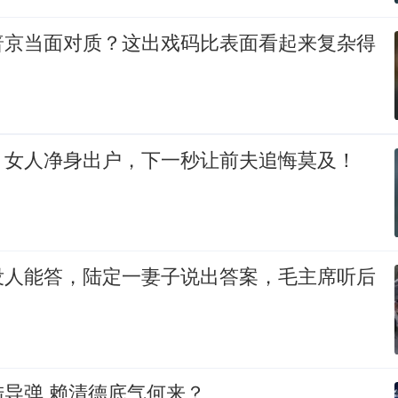
普京当面对质？这出戏码比表面看起来复杂得
，女人净身出户，下一秒让前夫追悔莫及！
没人能答，陆定一妻子说出答案，毛主席听后
导弹 赖清德底气何来？