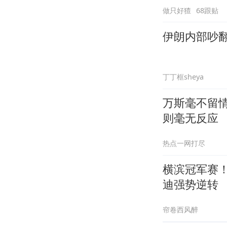
做只好猹
68跟贴
伊朗内部吵
丁丁框sheya
万斯毫不留
则毫无反应
热点一网打尽
横滨冠军赛！
迪强势逆转
帘卷西风醉