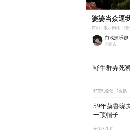
00:00
Play
婆婆当众逼我
声明：取材网络、谨
白浅娱乐聊
内蒙古
野牛群弄死
舒克动物记
2跟贴
59年赫鲁
一顶帽子
天生的牛马