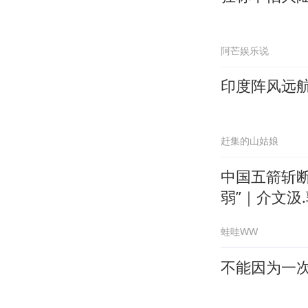
阿芒娱乐说
印度阵风远
赶集的山姑娘
中国五箭斩
弱”｜介文汲.
蛙哇WW
不能因为一