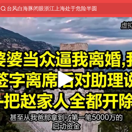
台风白海豚闭眼浙江上海处于危险半圆
香港宏福苑火灾或由烟头引起
四川宜宾市珙县发生3.4级地震
中国父女泰国骑摩托车坠崖1死1伤
网约车司机充电时猝死保险拒赔
周末打虎 宋致远被查
白海豚将正面袭击贯穿浙江
浙江台州《告全体市民书》
多所高校取消艺考
多个明星演唱会取消
上半年国内居民出游人次34.63亿