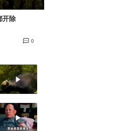
28:09
Enter
fullscreen
都开除
0