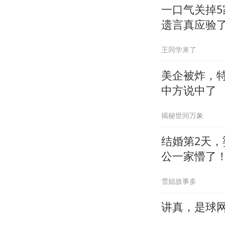
一口气关掉
遗言真应验
王同学来了
美企被炸，
中方说中了
揭秘世间万象
结婚第2天
公一家懵了
雪姐故事多
讲真，是球