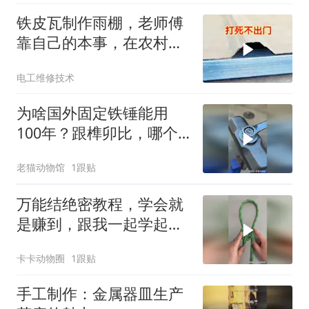
铁皮瓦制作雨棚，老师傅
靠自己的本事，在农村老
家一个月赚2万块
电工维修技术
为啥国外固定铁锤能用
100年？跟榫卯比，哪个
更耐用？
老猫动物馆
1跟贴
万能结绝密教程，学会就
是赚到，跟我一起学起来
吧！
卡卡动物圈
1跟贴
手工制作：金属器皿生产