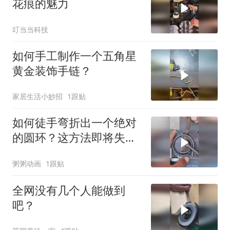
花痕的魅力
叮当当科技
如何手工制作一个五角星
黄金装饰手链？
家居生活小妙招
1跟贴
如何徒手弯折出一个绝对
的圆环？这方法即将失
传！
粥粥动画
1跟贴
全网没有几个人能做到
吧？