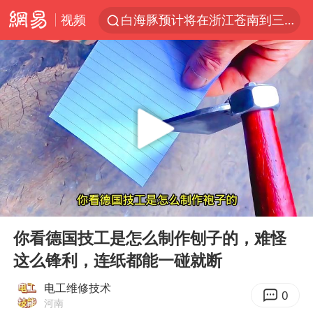
视频
白海豚预计将在浙江苍南到三门一带登陆
四川宜宾5.5级地震后余震为何不断
2026年7月份居民消费价格同比上涨0.5%
伯克希尔净买入约200亿美元股票
“伊斯兰版北约”出现
武契奇会见泽连斯基有何意图
上海中心城区暴雨预警由橙变红
00:00
01:01
台铃电动车仅骑一年就断电趴窝
Play
Ent
full
白海豚5次眼壁置换
你看德国技工是怎么制作刨子的，难怪
这么锋利，连纸都能一碰就断
浙江海域将现5到8米巨浪到狂浪
曝美下令调查弹药库存信息遭泄露事件
电工维修技术
0
河南