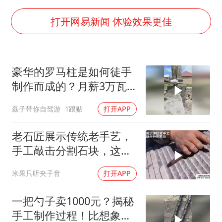
上海大部迎大暴雨
日本连续发生两次地震
打开网易新闻 体验效果更佳
以军士兵把枪口对准中国记者
方桃子代言广告视频已下架
豪华的罗马柱是如何徒手
白海豚在海上打了个结
制作而成的？月薪3万瓦
构建更高水平的全民健身公共服务体系
工作技术太震撼！
磊子带你自驾游
1跟贴
打开APP
老石匠展示传统老手艺，
手工敲击分割石块，这技
术让人不得不服
米果只听夹子音
打开APP
一把勺子卖1000元？揭秘
手工制作过程！比想象中