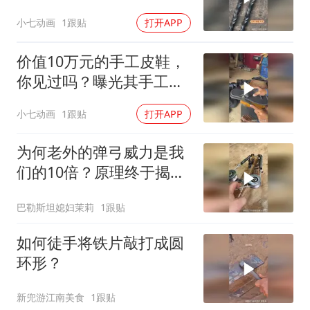
更惊艳！
小七动画
1跟贴
打开APP
价值10万元的手工皮鞋，
你见过吗？曝光其手工制
作的复杂过程！
小七动画
1跟贴
打开APP
为何老外的弹弓威力是我
们的10倍？原理终于揭
晓！
巴勒斯坦媳妇茉莉
1跟贴
如何徒手将铁片敲打成圆
环形？
新兜游江南美食
1跟贴