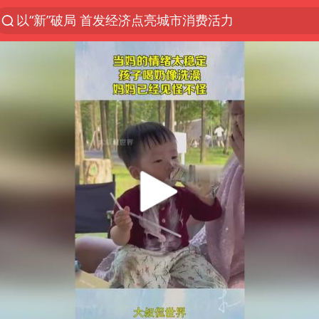
以“新”破局 首发经济点亮城市消费活力
台风白海豚进入48小时警戒线
佛得角门将亮相智利俱乐部主场
中方回应是否在太平洋海底开采稀土
看守所辅警收受10万获刑1年
宇树科技发行价格150.80元/股
宇树科技王兴兴身家有望超200亿元
五粮液渠道价一箱上涨近百元
CIA被曝已秘密设立古巴工作组
贵州轮胎子公司获美国退税8136万
U17国足1分钟轰2球