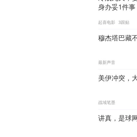
身办妥1件事
起喜电影
3跟贴
穆杰塔巴藏
最新声音
美伊冲突，
战域笔墨
讲真，是球