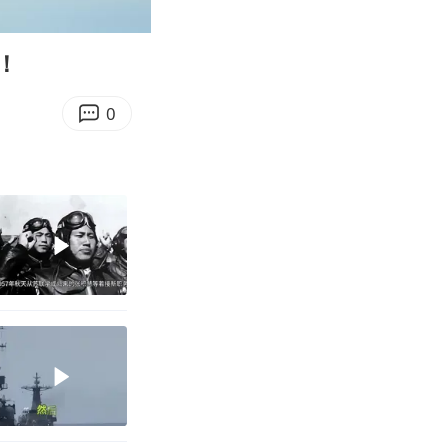
00:09
Enter
fullscreen
！
0