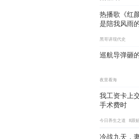
热播歌《红
是陪我风雨
黑哥讲现代史
巡航导弹砸的
夜里看海
我工资卡上
手术费时
今日养生之道
8跟
冷战九天，