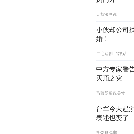
天鹅漫画说
小伙却公司
婚！
二毛追剧
1跟贴
中方专家警
灭顶之灾
马蹄烫嘴说美食
台军今天起
表述也变了
笑饮孤鸿非