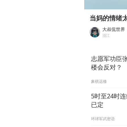
00:00
Play
当妈的情绪
大叔侃世界
浙江
志愿军功臣
楼会反对？
象棋远修
5时至24时
已定
环球军武密语