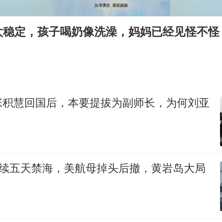
法国下周开始禁止未经同意的电话营销
泰国一女公务员妆容引争议 本人回应
太稳定，孩子喝奶像洗澡，妈妈已经见怪不怪
24小时不关空调 电费会更低吗
村民谈“梅姨”：叫的其实是“媒姨”
中国养老床位“三连降”
哪吒汽车南宁工厂设备降价20%拍卖
张积慧回国后，本要提拔为副师长，为何刘亚
奋进开新局 实干挑大梁
连续五天禁海，美航母掉头后撤，黄岩岛大局