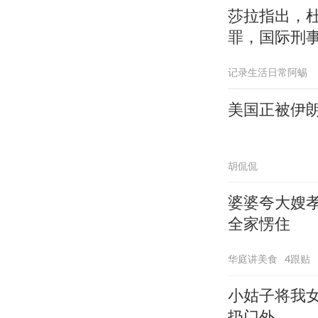
莎拉指出，
罪，国际刑
记录生活日常阿蜴
美国正被伊
胡侃侃
婆婆夸大嫂
全家愣住
华庭讲美食
4跟贴
小姑子将我
扔门外