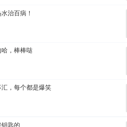
热水治百病！
的哈，棒棒哒
事汇，每个都是爆笑
找钥匙的