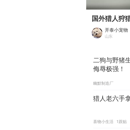
00:00
Play
国外猎人狩
开泰小宠物
山东
二狗与野猪
侮辱极强！
幽默制造厂
猎人老六手
喜物小生活
1跟贴