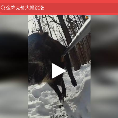
金饰克价大幅跳涨
台风“白海豚”影响中国已成定局
台风“鲸鱼”停编
李在明批驻韩美军拖延归还用地说明啥
陕西柞水县突发泥石流致1死2失联
郑国霖回应去景区上班被保安拦下
曝侯明昊违反交规被约谈
律师称“梅姨”若满75岁或不适用死刑
“梅姨”准确年龄仍未知
南昌一规划馆现“阴间座椅”字样
韩国每3辆新上牌电车就有1辆来自中国