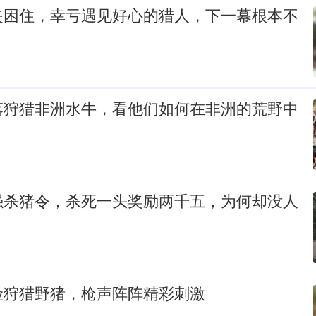
夹困住，幸亏遇见好心的猎人，下一幕根本不
e部落狩猎非洲水牛，看他们如何在非洲的荒野中
强杀猪令，杀死一头奖励两千五，为何却没人
险狩猎野猪，枪声阵阵精彩刺激