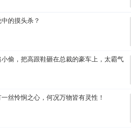
说中的摸头杀？
追小偷，把高跟鞋砸在总裁的豪车上，太霸气
有一丝怜悯之心，何况万物皆有灵性！