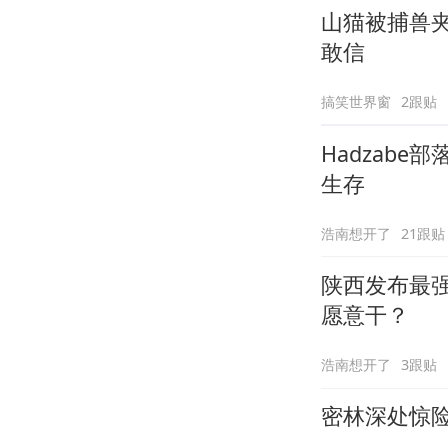
山猫被捕兽
敢信
搞笑世界窗
2跟贴
Hadzab
生存
浩南想开了
21跟贴
陕西发布最
愿意干？
浩南想开了
3跟贴
密林深处惊