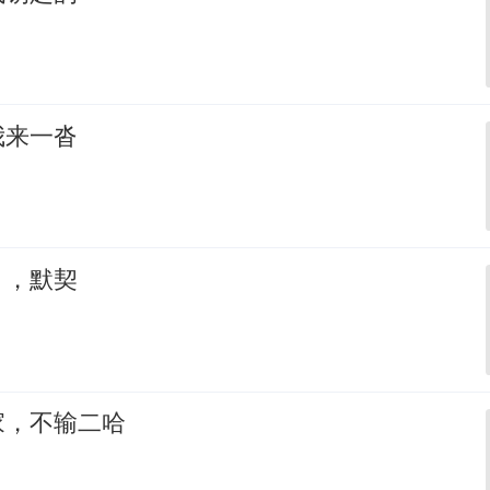
我来一沓
，，默契
家，不输二哈