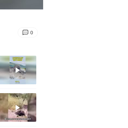
01:18
Enter
fullscreen
0