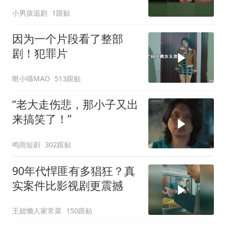
小男孩追剧
1跟贴
因为一个片段看了整部
剧！犯罪片
咝小喵MAO
513跟贴
“老大走伤悲，那小子又出
来搞笑了！”
鸣雨短剧
302跟贴
90年代悍匪有多猖狂？真
实案件比影视剧更震撼
王姐懒人家常菜
150跟贴