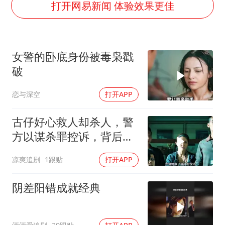
男子结婚8年3个女儿都不是亲生
打开网易新闻 体验效果更佳
白海豚可深入内陆制造大范围风雨
面对面丨蔡磊：与渐冻症抗争 纵使不敌 也不屈服
女警的卧底身份被毒枭戳
NBA传奇教练老尼尔森去世
破
手机真会“偷听”我们说话吗
恋与深空
打开APP
加沙约14万栋建筑被完全摧毁
5万小车卖不动 微型代步车集体遇冷
古仔好心救人却杀人，警
从科技创新看开局起步的时与势
方以谋杀罪控诉，背后真
相引深思
凉爽追剧
1跟贴
打开APP
阴差阳错成就经典