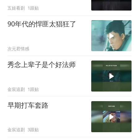
五娃看剧
1跟贴
90年代的悍匪太猖狂了
次元君情感
秀念上辈子是个好法师
金宸追剧
1跟贴
早期打车套路
金宸追剧
3跟贴