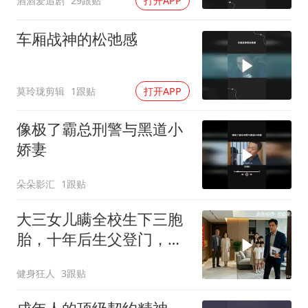
酒酒爱追剧
29跟贴
打开APP
车厢战神的松弛感
莫玲珑剪辑
1跟贴
打开APP
像极了霸总刑警与黑道小
娇妻
朵朵影汇
1跟贴
大三女儿瞒全校生下三胞
胎，十年后生父登门，老
两口愣住
健身狂人
3跟贴