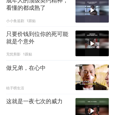
成年人的顶级契约精神，
看懂的都成熟了
小小鱼追剧
1跟贴
只要价钱到位你的死可能
就是个意外
无忧剪影
1跟贴
做兄弟，在心中
桔子唠生活
这就是一夜七次的威力