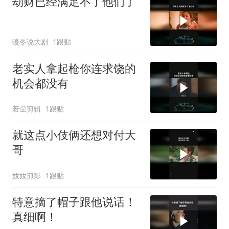
劫财已经满足不了他们了
暖冬说大剧
1跟贴
老实人拿起枪你连求饶的
机会都没有
若尘剪辑
1跟贴
就这点小伎俩还想对付大
哥
奻奻剪影
1跟贴
特意摘了帽子跟他说话！
真细啊！