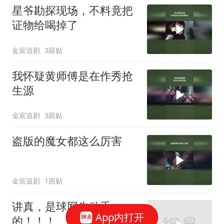
星爷勘探现场，不料竟把
证物给喝掉了
金宸追剧
3跟贴
我怀疑黄师傅是在作秀抢
生源
金宸追剧
3跟贴
盗版的魔女都这么厉害
金宸追剧
1跟贴
讲真，是球网先动手
App内打开
的！！！