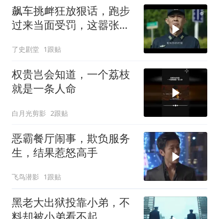
飙车挑衅狂放狠话，跑步
过来当面受罚，这嚣张气
焰谁能忍
了史剧堂
1跟贴
权贵岂会知道，一个荔枝
就是一条人命
白月光剪影
2跟贴
恶霸餐厅闹事，欺负服务
生，结果惹怒高手
飞鸟潜影
1跟贴
黑老大出狱投靠小弟，不
料却被小弟看不起