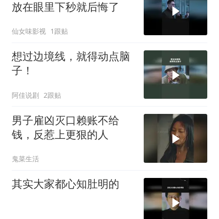
放在眼里下秒就后悔了
仙女味影视
1跟贴
想过边境线，就得动点脑
子！
阿佳说剧
2跟贴
男子雇凶灭口赖账不给
钱，反惹上更狠的人
鬼菜生活
其实大家都心知肚明的