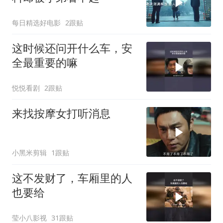
每日精选好电影
2跟贴
这时候还问开什么车，安
全最重要的嘛
悦悦看剧
2跟贴
来找按摩女打听消息
小黑米剪辑
1跟贴
这不发财了，车厢里的人
也要给
莹小八影视
31跟贴