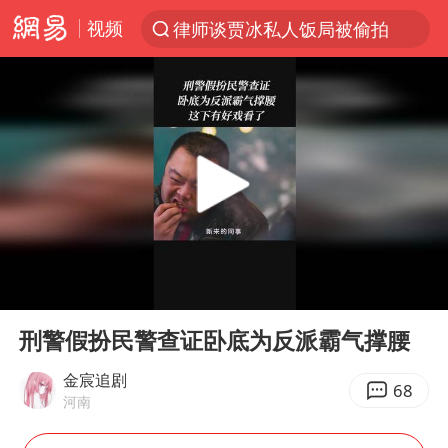
视频
律师谈贾冰私人饭局被偷拍
台风“白海豚”登陆 各地各部门全力应对
克雷桑回应绝杀津门虎
人形机器人第一股
江苏昆山升级发布暴雨红警
多地银行上调存款利率
上海地铁4条线路全线停运
00:00
02:11
4.2平卫生间补漏注胶花1.55万
Play
Ent
full
武汉3名城管协管员殴打摊主被刑拘
刑警假扮民警查证卧底为反派霸气撑腰
白海豚路径图
金宸追剧
68
河南
宇树申购 中一签有望赚20万元