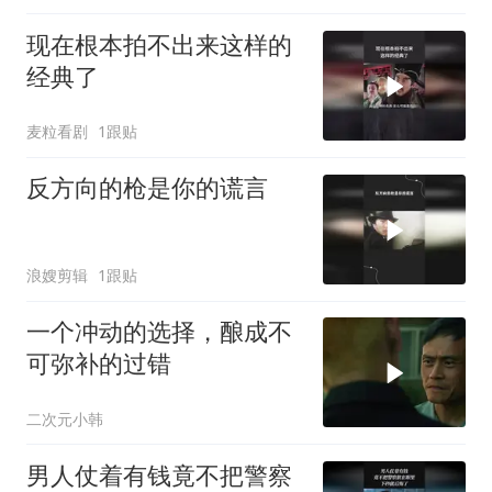
现在根本拍不出来这样的
经典了
麦粒看剧
1跟贴
反方向的枪是你的谎言
浪嫂剪辑
1跟贴
一个冲动的选择，酿成不
可弥补的过错
二次元小韩
男人仗着有钱竟不把警察