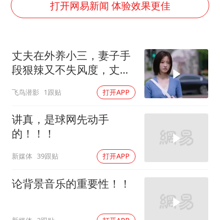
王力宏演唱会黄牛带观众藏匿被查获
打开网易新闻 体验效果更佳
国防部回应日本试射“战斧”导弹
陕西省委书记赶赴柞水县杏坪镇
丈夫在外养小三，妻子手
女孩摆摊卖菌子时收到北大通知书
段狠辣又不失风度，丈夫
改名后的“青海拉面”店
腿软
飞鸟潜影
1跟贴
打开APP
东方之约 相约未来
讲真，是球网先动手
的！！！
新媒体
39跟贴
打开APP
论背景音乐的重要性！！