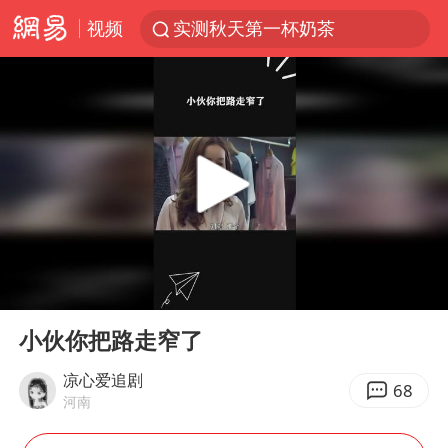
视频
实测秋天第一杯奶茶
泰国枪击案凶手先杀祖父母后行凶
四川宜宾市高县发生4.9级地震
台风“白海豚”体型变大！环流面积接近13个浙江那么大
泰国校园枪击案死亡人数升至7人
东航新规：提前14天可免费退改签
河南回应撤回领导带薪错峰休假通知
00:00
01:26
汪峰阻止14岁女儿买大牌
Play
Ent
full
江苏发布台风蓝色预警
小伙你把路走窄了
国防部：坚决反制任何闹海挑衅图谋
凉心爱追剧
68
河南
李云泽严重违纪违法