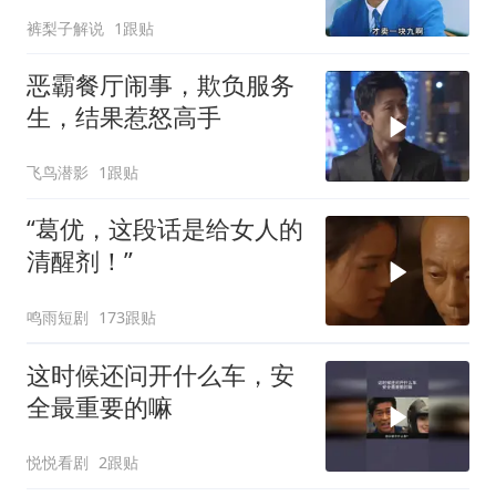
争！
裤梨子解说
1跟贴
恶霸餐厅闹事，欺负服务
生，结果惹怒高手
飞鸟潜影
1跟贴
“葛优，这段话是给女人的
清醒剂！”
鸣雨短剧
173跟贴
这时候还问开什么车，安
全最重要的嘛
悦悦看剧
2跟贴