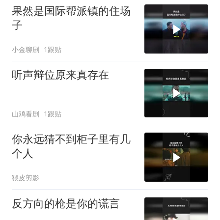
果然是国际帮派镇的住场
子
小金聊剧
1跟贴
听声辩位原来真存在
山鸡看剧
1跟贴
你永远猜不到柜子里有几
个人
猥皮剪影
反方向的枪是你的谎言