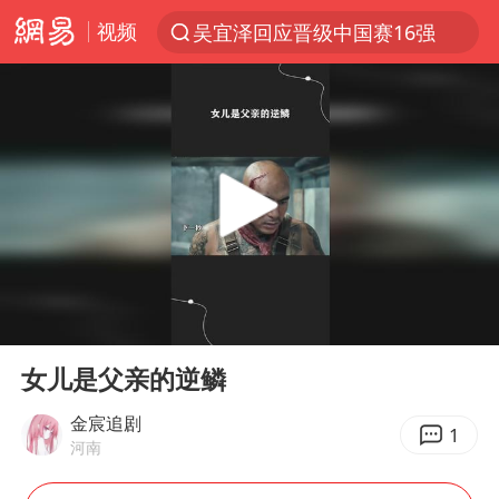
视频
吴宜泽回应晋级中国赛16强
光影经济撬动暑期消费新蓝海
WTT横滨冠军赛女单四强国乒占三席
白海豚登陆前还将加强
浙江省发出今年第2号指挥长令
拜登癌症已扩散
情侣在平潭拍日出时坠崖致一死一伤
00:00
00:17
河南刑案嫌犯被抓 逃窜时伤害多人
Play
Ent
full
央视主播迎来两个新面孔
女儿是父亲的逆鳞
选专业别因“热门”窄化“热爱”
金宸追剧
1
河南
三警齐发！多地10级以上雷暴大风