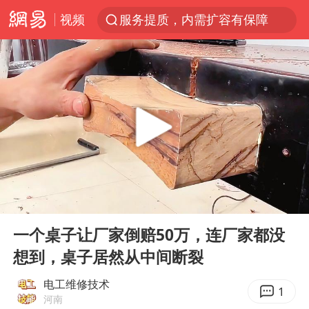
视频
服务提质，内需扩容有保障
李亚鹏向地铁吐血女孩捐99999元
美股收盘：道指再创历史新高
41岁女子为鼓励女儿考上985研究生
人贩子“梅姨”真名谢家梅
“老头乐”悬挂“蒙H好几个8”上路
河南：领导干部要带头休假
00:00
01:00
被一条街帮助的“煎饼叔叔”去世
Play
Ent
full
香港乐坛著名填词人黎彼得去世
一个桌子让厂家倒赔50万，连厂家都没
想到，桌子居然从中间断裂
男子出狱前8天被改判死缓
13岁少年白天写作业晚上夜市炒粉
电工维修技术
1
河南