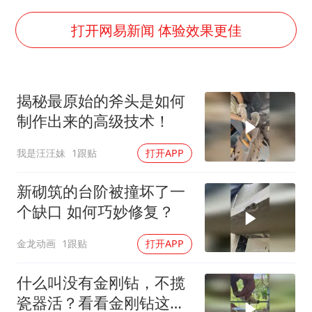
中方公布5项对美反制措施
外交部回应日本将中国列为最大挑战
打开网易新闻 体验效果更佳
被妻子举报丈夫与情人一审获刑1年
“中国游”持续带火“中国购”
揭秘最原始的斧头是如何
你常吃的兰州拉面要改名了
制作出来的高级技术！
张家界中心汽车站候车厅漏水如瀑布
我是汪汪妹
1跟贴
打开APP
坚持党全面领导和党中央集中统一领导
新砌筑的台阶被撞坏了一
个缺口 如何巧妙修复？
金龙动画
1跟贴
打开APP
什么叫没有金刚钻，不揽
瓷器活？看看金刚钻这恐