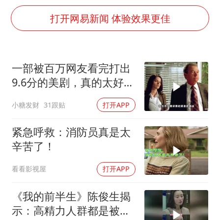
985博士后被曝在妻子孕期出轨后续
打开网易新闻 体验效果更佳
公司“上四休三”但要降薪1000元
男子杀人后逃进深山21年活得像野人
如何把百年大党建设得更加坚强有力？
一部被百万网友看完打出
9.6分的美剧，真的太好看
了，值得一看
小糖发财
31跟贴
打开APP
紧急呼救：消防员真是太
辛苦了！
看看影视屋
打开APP
《我的前半生》陈俊生揭
示：高精力人群都是被伺