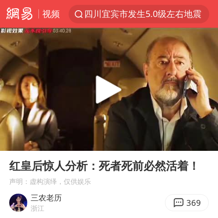
视频
四川宜宾市发生5.0级左右地震
改名后的“青海拉面”店
泰国校园枪击案死亡人数升至7人
1岁宝宝碰坏纸巾盒 宝妈被索赔924元
泰高官回应中国人在泰遭歧视：全面调查
女子开一天一夜空调后二氧化碳中毒
97岁英国奶奶飞上天再破吉尼斯纪录
00:00
09:33
“空调24小时开着更省电”不实
Play
Ent
full
70多岁父亲独自坐车到上海看望女儿
红皇后惊人分析：死者死前必然活着！
OpenAI为免费用户升级GPT-5.6 Luna
声明：虚构演绎，仅供娱乐
三农老历
“不建议大家买深色蛋糕”
369
浙江