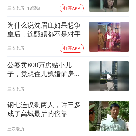
候出来的
三农老历
18跟贴
打开APP
为什么说沈眉庄如果想争
皇后，连甄嬛都不是对手
三农老历
打开APP
公婆卖800万房贴小儿
子，竟想住儿媳婚前房，
她果断用法律维权
三农老历
钢七连仅剩两人，许三多
成了高城最后的依靠
三农老历