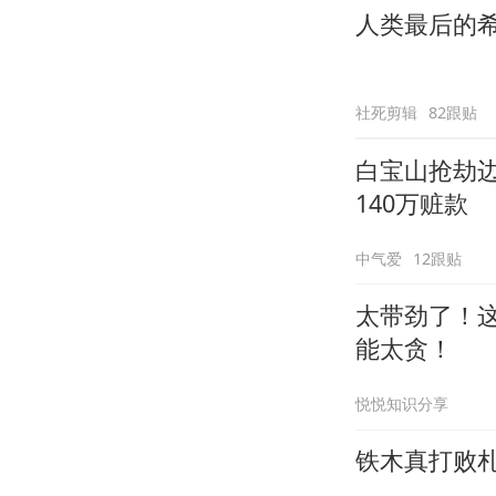
人类最后的
社死剪辑
82跟贴
白宝山抢劫
140万赃款
中气爱
12跟贴
太带劲了！
能太贪！
悦悦知识分享
铁木真打败