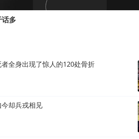
律师称“梅姨”若满75岁或不适用死刑
《歌手》歌王之战帮唱嘉宾官宣
于话多
“梅姨”准确年龄仍未知
南昌一规划馆现“阴间座椅”字样
上海一酒店房间爬满床虱 住客反被怼
中国经济展现强大韧性和活力
者全身出现了惊人的120处骨折
如今却兵戎相见