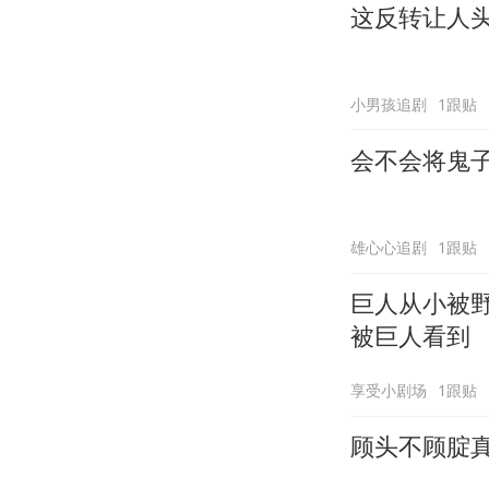
这反转让人
小男孩追剧
1跟贴
会不会将鬼
雄心心追剧
1跟贴
巨人从小被
被巨人看到
享受小剧场
1跟贴
顾头不顾腚