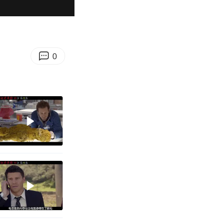
00:31
Enter
fullscreen
0