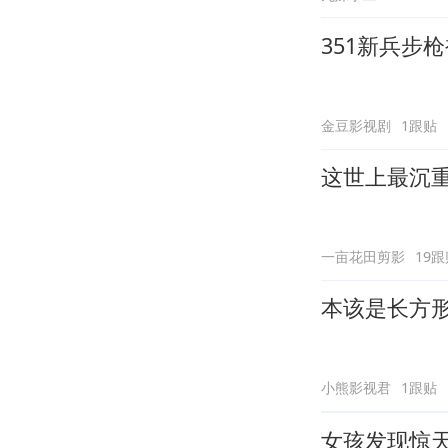
351新兵步
金豆影视剧
1跟贴
这世上最沉
一亩花田剪影
19跟
本该是长方
小熊影视君
1跟贴
女孩发现惊