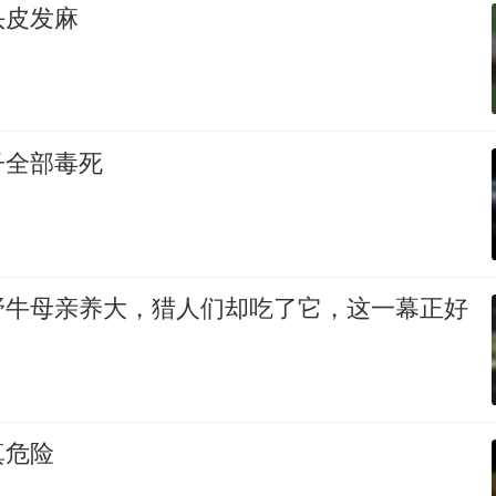
头皮发麻
子全部毒死
野牛母亲养大，猎人们却吃了它，这一幕正好
真危险