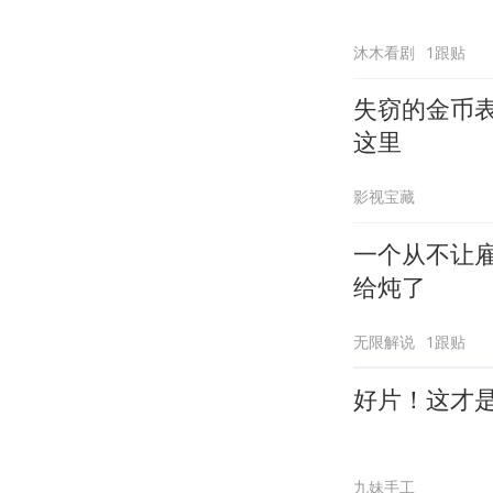
沐木看剧
1跟贴
失窃的金币
这里
影视宝藏
一个从不让
给炖了
无限解说
1跟贴
好片！这才
九妹手工