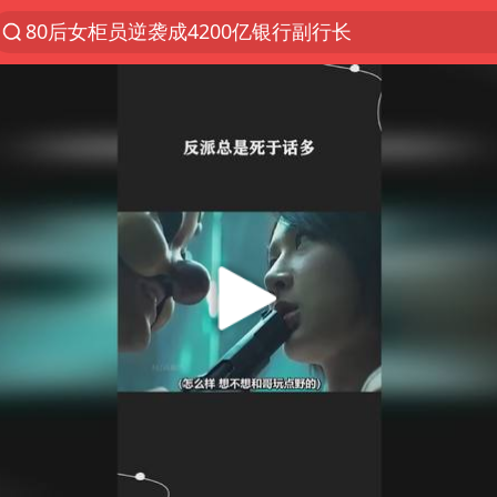
80后女柜员逆袭成4200亿银行副行长
多地要求领导干部带头休假
四川资阳市原市长王善平被判11年
金饰克价大幅跳涨
24小时不关空调 电费会更低吗
郑国霖回应去景区上班被保安拦下
浙江舟山21条水上客运航线停航
空调发明出来竟然不是为了给人降温
今年4位周星驰电影配角去世
中国五箭齐发反制美国
号召领导带头休假 是大家不想休吗