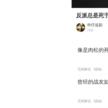
00:00
Play
反派总是死
华仔追剧
河南
像是肉松的死
无限解说
3跟贴
曾经的战友
无限解说
3跟贴