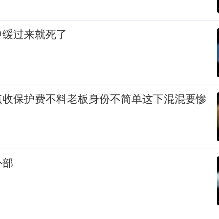
中缓过来就死了
点收保护费不料老板身份不简单这下混混要惨
外部