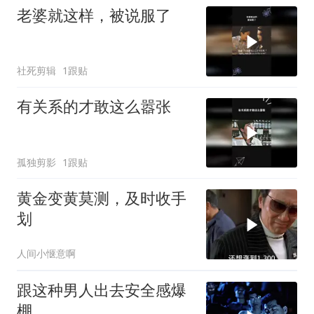
老婆就这样，被说服了
社死剪辑
1跟贴
有关系的才敢这么嚣张
孤独剪影
1跟贴
黄金变黄莫测，及时收手
划
人间小惬意啊
跟这种男人出去安全感爆
棚