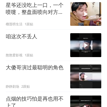
星爷还没吃上一口，一个
喷嚏，整盘面喷向对方，
经典爆笑名场面
榴莲唠生活
1跟贴
咱这次不丢人
憨憨爱影视
1跟贴
大傻哥演过最聪明的角色
静静剧场
2跟贴
点烟的技巧怕是再也用不
上了