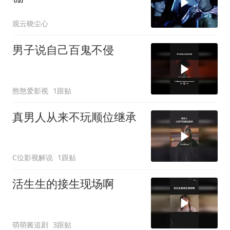
观云晓尘心
男子说自己百鬼不侵
憨憨爱影视
1跟贴
真男人从来不玩顺位继承
C位影视解说
1跟贴
活生生的接生现场啊
萌萌酱追剧
3跟贴