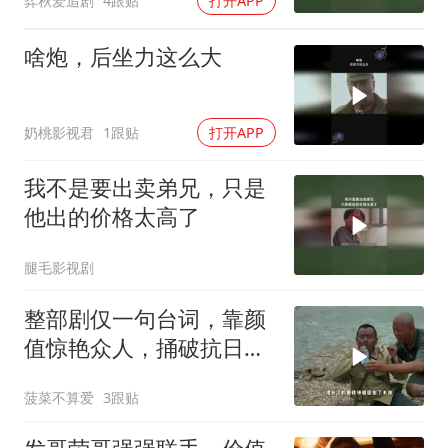
弈秋爱追剧
4跟贴
打开APP
啥炮，后坐力这么大
奶桃影视君
1跟贴
打开APP
我不是要出卖弟兄，只是
他出的价格太高了
腿毛影视剧
整部剧仅一句台词，靠颜
值惊艳众人，捅破抗日喜
剧天花板
菠菜不算爱
3跟贴