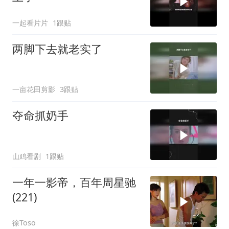
一起看片片
1跟贴
两脚下去就老实了
一亩花田剪影
3跟贴
夺命抓奶手
山鸡看剧
1跟贴
一年一影帝，百年周星驰
(221)
徐Toso