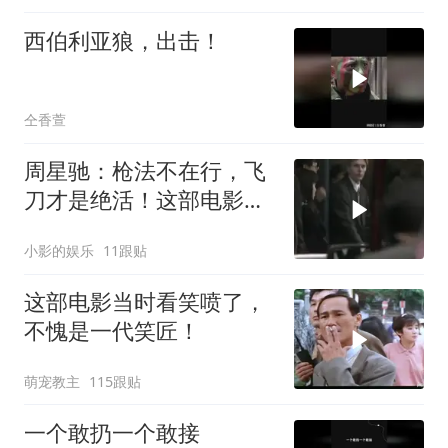
西伯利亚狼，出击！
仝香萱
周星驰：枪法不在行，飞
刀才是绝活！这部电影你
看过吗？
小影的娱乐
11跟贴
这部电影当时看笑喷了，
不愧是一代笑匠！
萌宠教主
115跟贴
一个敢扔一个敢接