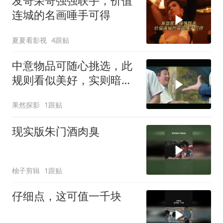
发哥荣哥强强联手，价值
连城的名画唾手可得
夏夏看影视
4跟贴
中意物品可随心挑选，此
规则看似美好，实则暗藏
玄机
果然探影
1跟贴
现实版朱门酒肉臭
柚子剪辑
1跟贴
仔细点，这可值一千块