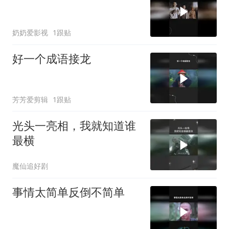
奶奶爱影视
1跟贴
好一个成语接龙
芳芳爱剪辑
1跟贴
光头一亮相，我就知道谁
最横
魔仙追好剧
事情太简单反倒不简单