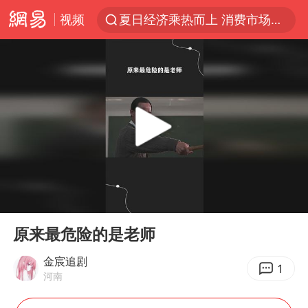
视频
夏日经济乘热而上 消费市场向新而行
白海豚对华东华北影响会大于巴威
于东来回应胖东来近25年老店年底关闭
《披荆斩棘2026》阵容官宣
全球最大级别运输船通过长江大桥
独闯南太行的失联女生最后轨迹已确认
上海全力守护市民“菜篮子”
00:00
00:29
国足U17与阿森纳决赛取消 并列冠军
Play
Ent
full
白海豚北上或致京津冀暴雨
原来最危险的是老师
构建更高水平的全民健身公共服务体系
金宸追剧
1
河南
上门女婿出轨女邻居多年被判重婚罪