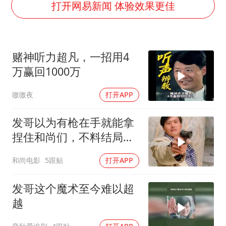
香港刷新1884年以来最高气温纪录
打开网易新闻 体验效果更佳
新疆一婚礼线上邀请引热议
《龙餐馆》 冲奖
赌神听力超凡，一招用4
存款市场为何两极分化
万赢回1000万
云南一男子胃中取出180颗铁钉
嗷嗷夜
打开APP
以军士兵把枪口对准中国记者
总书记点赞的非遗苗绣焕发新生机
发哥以为有枪在手就能拿
捏住和尚们，不料结局却
傻眼了
和尚电影
5跟贴
打开APP
发哥这个魔术至今难以超
越