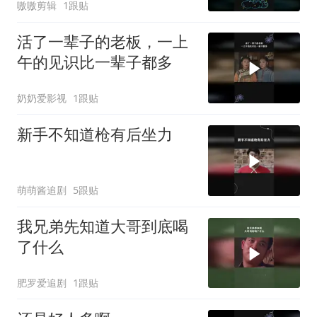
嗷嗷剪辑
1跟贴
活了一辈子的老板，一上
午的见识比一辈子都多
奶奶爱影视
1跟贴
新手不知道枪有后坐力
萌萌酱追剧
5跟贴
我兄弟先知道大哥到底喝
了什么
肥罗爱追剧
1跟贴