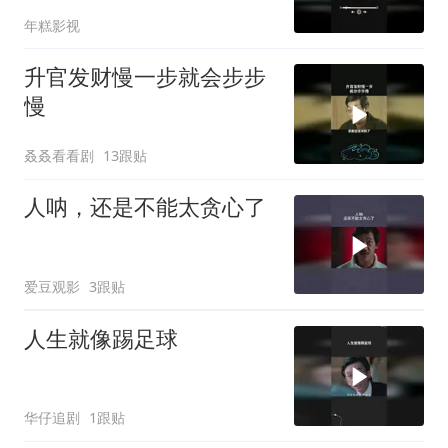
年糕影视
升官发财慢一步就会步步
慢
叒叒看看剧
13跟贴
人呐，还是不能太贪心了
爱豆观影
3跟贴
人生就像踢足球
华仔追剧
1跟贴