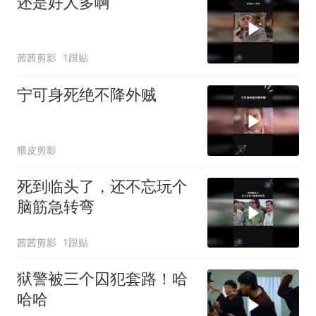
还是好人多啊
茜茜剪影
1跟贴
宁可身死绝不降外贼
猥皮剪影
死到临头了，还不忘玩个
脑筋急转弯
茜茜剪影
1跟贴
狱警被三个囚犯套路！哈
哈哈