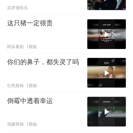
吉罗很快乐
这只猪一定很贵
阿朵看剧
1跟贴
你们的鼻子，都失灵了吗
社死剪辑
1跟贴
倒霉中透着幸运
浪嫂剪辑
1跟贴