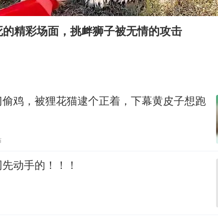
80后女柜员逆袭成4200亿银行副行长
“银行午休1.5小时”留个窗口行不行
死的精彩场面，挑衅狮子被无情的攻击
如何把百年大党建设得更加坚强有力
曝张一鸣下死命令：不依赖AI蒸馏技术
余承东口误将24999元电脑报成2499
你常吃的兰州拉面要改名了
门偷鸡，被狸花猫逮个正着，下幕黄皮子想跑
李嫣近照曝光
总书记关心百姓身边这些民生大事
贴
网先动手的！！！