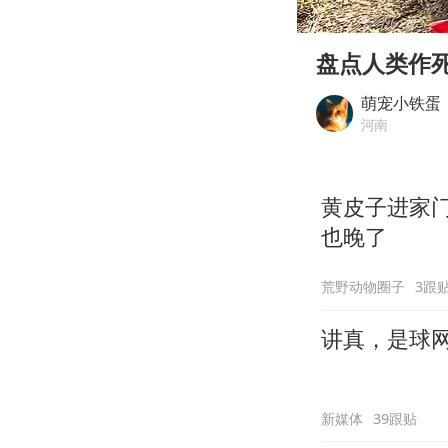
00:00
Play
盘点人类作
萌宠小铁蛋
河南
黄皮子进家
也晚了
荒野动物圈子
3跟
讲真，是球
新媒体
39跟贴