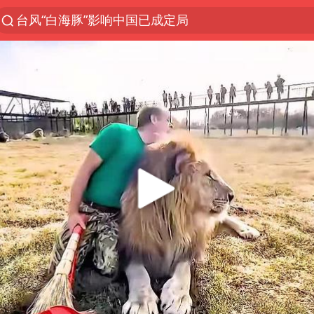
台风“白海豚”影响中国已成定局
探寻“技能+”促就业创业新路
维持强台风级！白海豚直奔华东沿海
印度暴发金迪普拉病毒
41岁女子为鼓励女儿考上985研究生
24小时不关空调 电费反而更低？
美国退回1000亿美元关税
“事业单位招聘不是人情买卖”
小伙靠AI减肥 45天瘦40斤进了ICU
李亚鹏向地铁吐血女孩捐99999元
新华社权威快报|我国编制完成新版全月地质图