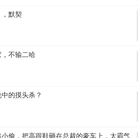
，，默契
家，不输二哈
说中的摸头杀？
追小偷，把高跟鞋砸在总裁的豪车上，太霸气