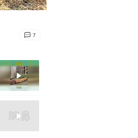
09:34
Enter
fullscreen
7