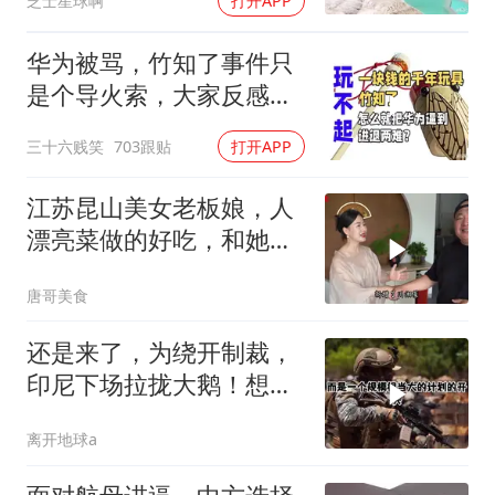
芝士星球啊
打开APP
华为被骂，竹知了事件只
是个导火索，大家反感的
是打着国产之光旗
三十六贱笑
703跟贴
打开APP
江苏昆山美女老板娘，人
漂亮菜做的好吃，和她小
喝点
唐哥美食
还是来了，为绕开制裁，
印尼下场拉拢大鹅！想让
普京震住中方？
离开地球a