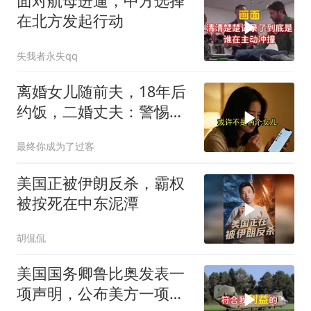
面对航母进逼，中方选择
在北方发起行动
失我者永失qq
离婚女儿随前夫，18年后
约饭，二婚丈夫：警惕骗
局
最终你成为了过客
美国正被伊朗反杀，霸权
被按死在中东泥潭
胡侃侃
美国国务卿鲁比奥发表一
项声明，公布美方一项重