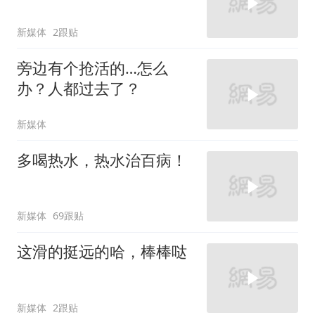
新媒体
2跟贴
旁边有个抢活的…怎么
办？人都过去了？
新媒体
多喝热水，热水治百病！
新媒体
69跟贴
这滑的挺远的哈，棒棒哒
新媒体
2跟贴