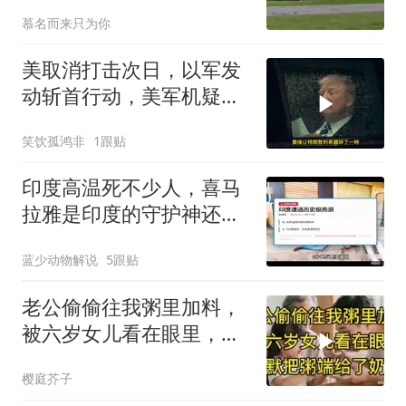
要决定
慕名而来只为你
美取消打击次日，以军发
动斩首行动，美军机疑被
击落
笑饮孤鸿非
1跟贴
印度高温死不少人，喜马
拉雅是印度的守护神还是
救星
蓝少动物解说
5跟贴
老公偷偷往我粥里加料，
被六岁女儿看在眼里，默
默把粥端给了奶奶
樱庭芥子