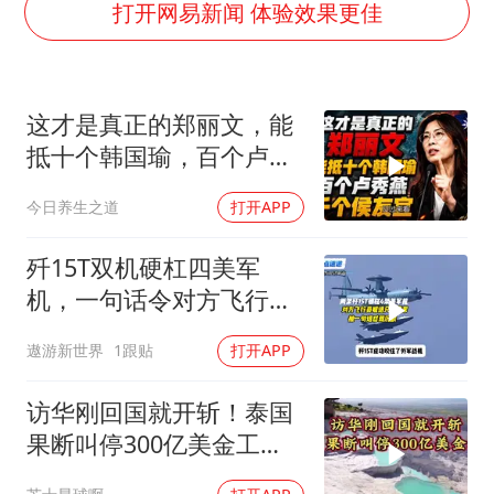
韩国每3辆新上牌电车就有1辆来自中国
打开网易新闻 体验效果更佳
41岁女子为鼓励女儿考上985研究生
杨某某拒服兵役 不得录用为公务员
这才是真正的郑丽文，能
小区物业费要上涨 谁说了算
抵十个韩国瑜，百个卢秀
“事业单位招聘不是人情买卖”
燕，千个侯友宜
今日养生之道
打开APP
女子利用漏洞0元买了3千台电器
中国经济展现强大韧性和活力
歼15T双机硬杠四美军
机，一句话令对方飞行员
无言以对
遨游新世界
1跟贴
打开APP
访华刚回国就开斩！泰国
果断叫停300亿美金工
程，转身死磕中泰