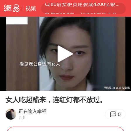
视频
聚“绿”成势，结构转型活力足
金饰克价大幅跳涨
台风“白海豚”影响中国已成定局
台风“鲸鱼”停编
李在明批驻韩美军拖延归还用地说明啥
陕西柞水县突发泥石流致1死2失联
郑国霖回应去景区上班被保安拦下
00:00
02:41
曝侯明昊违反交规被约谈
Play
Ent
full
律师称“梅姨”若满75岁或不适用死刑
女人吃起醋来，连红灯都不放过。
“梅姨”准确年龄仍未知
正在输入幸福
0
四川
南昌一规划馆现“阴间座椅”字样