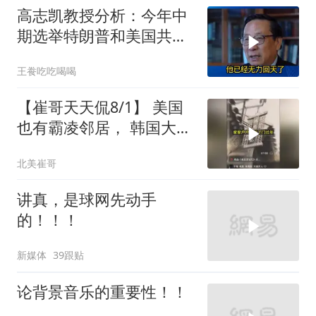
高志凯教授分析：今年中
期选举特朗普和美国共和
党凶多吉少！
王飬吃吃喝喝
【崔哥天天侃8/1】 美国
也有霸凌邻居， 韩国大爷
忍无可忍
北美崔哥
讲真，是球网先动手
的！！！
新媒体
39跟贴
论背景音乐的重要性！！