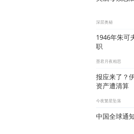
深层奥秘
1946年朱
职
墨君月夜相思
报应来了？
资产遭清算
今夜繁星坠落
中国全球通