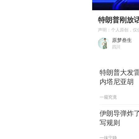
00:00
Play
特朗普刚放
声明：个人原创，仅
原梦叁生
四川
特朗普大发
内塔尼亚胡
一窥究竟
伊朗导弹炸
写规则
一抹宁静