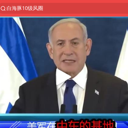
白海豚10级风圈
上半年我国经营主体结构持续优化
上海：5号线16号线浦江线全线停运
上海全域长途客运班次全部停运
白海豚将给京津冀带来大暴雨
王传君 《披荆斩棘》
国足U17与阿森纳决赛取消 并列冠军
上海有出现龙卷潜势
王艺迪无缘横滨赛决赛
上门女婿出轨女邻居多年被判重婚罪
以军士兵把枪口对准中国记者