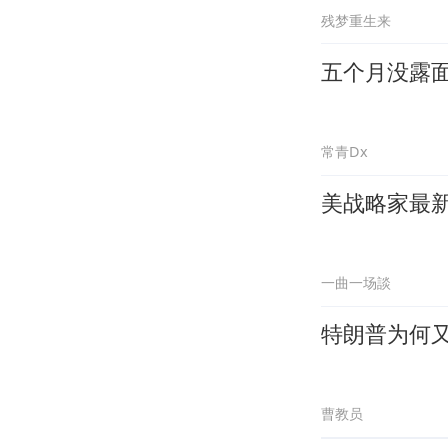
残梦重生来
五个月没露
常青Dx
美战略家最
一曲一场談
特朗普为何又
曹教员