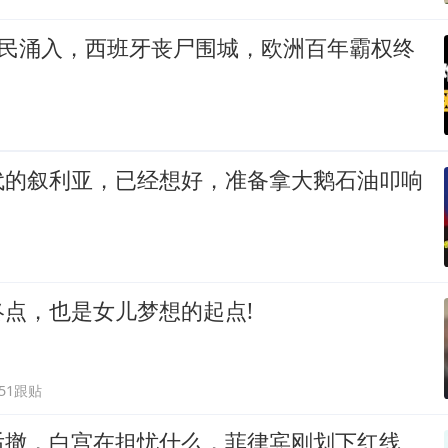
难民涌入，西班牙丧尸围城，欧洲百年霸权终
代的叙利亚，已经想好，准备拿大鹅石油叩响
点，也是女儿梦想的起点!
651跟贴
后撤，白宫在担忧什么，菲律宾刚划下红线