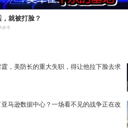
泰男团前成员失踪遗体在湄南河发现
王艺迪2-4不敌张本美和止步4强
话，就被打脸？
2025年小学教师减少13.19万
供参考
浙江海域将现5到8米巨浪到狂浪
泰国：高度重视中国游客旅游体验
于东来直播和胖东来核心团队开会
雷霆，美防长的重大失职，得让他拉下脸去求
女子离婚后发现男方婚内与第三者育子
构建更高水平的全民健身公共服务体系
了亚马逊数据中心？一场看不见的战争正在改