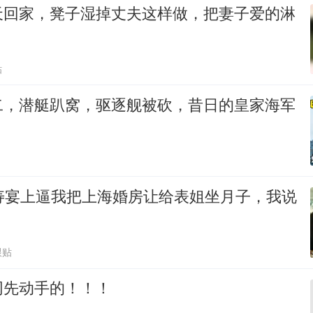
天回家，凳子湿掉丈夫这样做，把妻子爱的淋
贴
二，潜艇趴窝，驱逐舰被砍，昔日的皇家海军
岁寿宴上逼我把上海婚房让给表姐坐月子，我说
跟贴
网先动手的！！！