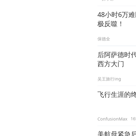
48小时6万
极反噬！
保德全
后阿萨德时
西方大门
吴王旅行ing
飞行生涯的终
1
ConfusionMax
美航母紧急