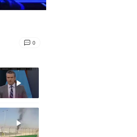
04:02
Enter
fullscreen
0