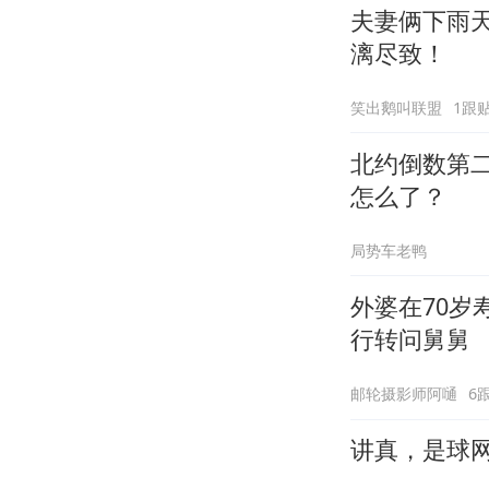
夫妻俩下雨
漓尽致！
笑出鹅叫联盟
1跟
北约倒数第
怎么了？
局势车老鸭
外婆在70
行转问舅舅
邮轮摄影师阿嗵
6
讲真，是球