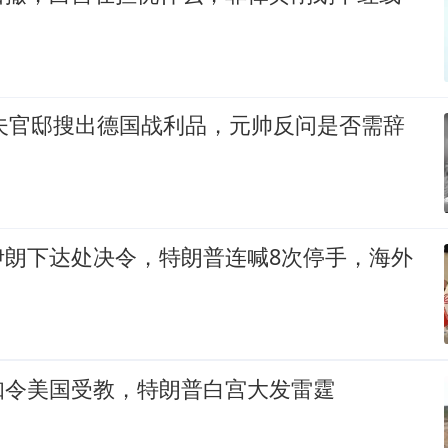
可夫官邸搜出德国战利品，元帅反问是否需辞
伊朗下达处决令，特朗普连喊8次停手，海外
知令美国受教，特朗普白宫大发雷霆