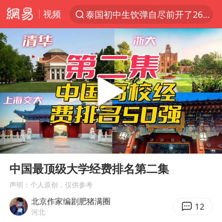
视频
泰国初中生饮弹自尽前开了26枪
“电影+”如何激发千亿级消费新活力？
预计“白海豚”明晚将在浙江舟山到福建福鼎一带沿海登陆
实时追踪台风白海豚
用AI造出新病毒意味着什么
美股创4月份以来最大单周涨幅
云南一地过火把节意外灼伤16人
00:00
06:11
俄黑客称掌握北约直接参与袭俄证据
Play
Ent
full
泰国校园枪击事件已致8死30余伤
中国最顶级大学经费排名第二集
王虹邓煜的同学获统计学界诺贝尔奖
声明：个人原创，仅供参考
北京作家编剧肥猪满圈
“东北超”哈尔滨主场收官战小贴士
12
河北