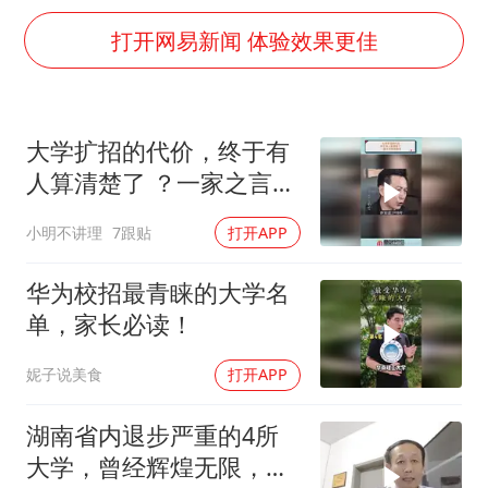
微信新功能：你可以“撤回”你的撤回
打开网易新闻 体验效果更佳
福建省泉州市委书记张毅恭接受纪律审查和监察调查
2名小孩玩手机低头幅度近乎折叠
四川宜宾地震网友称睡觉被摇醒
大学扩招的代价，终于有
胡彦斌获《歌手2026》歌王
人算清楚了 ？一家之言仅
老人离世案亲属质疑记录仪
供参考！
小明不讲理
7跟贴
打开APP
38岁演员求职万岁山NPC成功
华为校招最青睐的大学名
夯实基础开新局
单，家长必读！
妮子说美食
打开APP
湖南省内退步严重的4所
大学，曾经辉煌无限，现