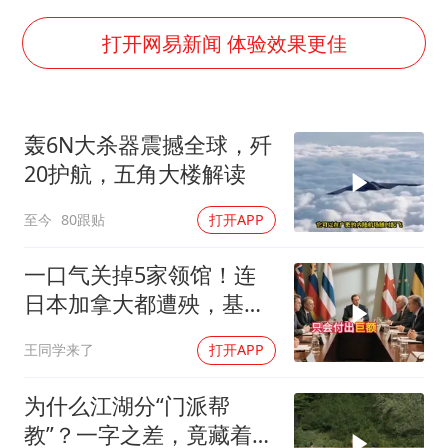
南航回应深圳飞无锡航班起飞时遭雷击
央视新主播李秋莹母校发文祝贺
打开网易新闻 体验效果更佳
暑期研学游升温 在旅途中增长知识
浙江省甬江发生2026年第1号洪水
轰6N大杀器震撼全球，歼
国足U17与阿森纳决赛取消 并列冠军
20护航，五角大楼解读
以军士兵把枪口对准中国记者
至今
80跟贴
打开APP
总书记点赞的非遗苗绣焕发新生机
一口气关掉5家领馆！连
日本加拿大都遭殃，基辛
格临终遗言真应验了
王同学来了
打开APP
为什么江湖分“门派帮
教”？一字之差，竟藏着不