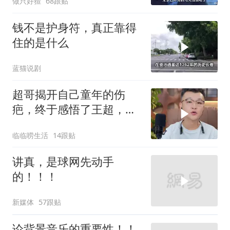
做只好猹
68跟贴
钱不是护身符，真正靠得
住的是什么
蓝猫说剧
超哥揭开自己童年的伤
疤，终于感悟了王超，他
决定接妈妈回来养老
临临唠生活
14跟贴
讲真，是球网先动手
的！！！
新媒体
57跟贴
论背景音乐的重要性！！