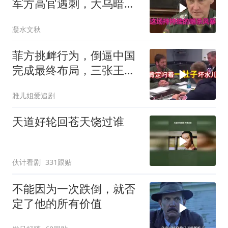
军方高官遇刺，大乌暗杀
方向已曝光？
凝水文秋
菲方挑衅行为，倒逼中国
完成最终布局，三张王牌
现身黄岩岛
雅儿姐爱追剧
天道好轮回苍天饶过谁
伙计看剧
331跟贴
不能因为一次跌倒，就否
定了他的所有价值