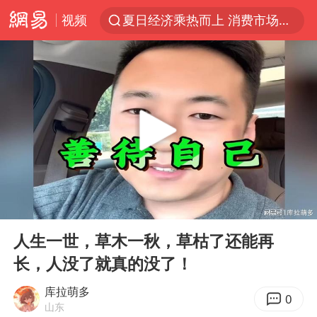
视频
夏日经济乘热而上 消费市场向新而行
江西警方通报：一男子酒驾致7人受伤
白海豚对华东华北影响会大于巴威
王传君 《披荆斩棘》
于东来回应胖东来近25年老店年底关闭
独闯南太行的失联女生最后轨迹已确认
BLG经理辟谣Bin离队
00:00
05:35
浙江近300条预警生效中 今夜大部暴雨
Play
Ent
full
香港刷新1884年以来最高气温纪录
人生一世，草木一秋，草枯了还能再
长，人没了就真的没了！
哈马斯称坚持加沙停火协议路线图
上门女婿出轨女邻居多年被判重婚罪
库拉萌多
0
山东