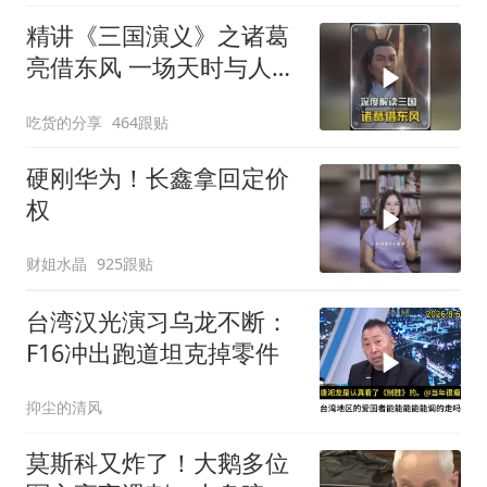
精讲《三国演义》之诸葛
亮借东风 一场天时与人性
博弈的权谋大戏
吃货的分享
464跟贴
硬刚华为！长鑫拿回定价
权
财姐水晶
925跟贴
台湾汉光演习乌龙不断：
F16冲出跑道坦克掉零件
抑尘的清风
莫斯科又炸了！大鹅多位