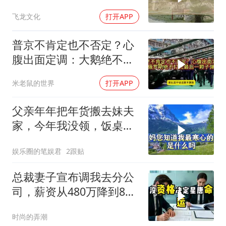
同的生存密码！
飞龙文化
打开APP
普京不肯定也不否定？心
腹出面定调：大鹅绝不打
光最后一颗子弹
米老鼠的世界
打开APP
父亲年年把年货搬去妹夫
家，今年我没领，饭桌上
儿子一句话全家沉默
娱乐圈的笔娱君
2跟贴
总裁妻子宣布调我去分公
司，薪资从480万降到8
万，我递交辞呈
时尚的弄潮