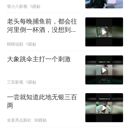
莹小八影视
1跟贴
老头每晚捕鱼前，都会往
河里倒一杯酒，没想到这
次被水鬼盯上了
睛睛说剧
1跟贴
大象跳伞主打一个刺激
三百影视
1跟贴
一尝就知道此地无银三百
两
全是亮点剧社
30跟贴