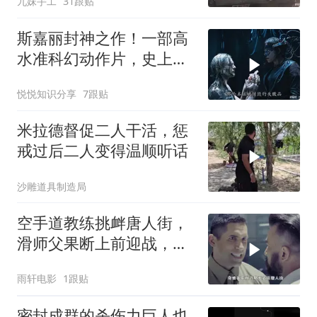
九妹手工
31跟贴
斯嘉丽封神之作！一部高
水准科幻动作片，史上最
狠辣的女战神！
悦悦知识分享
7跟贴
米拉德督促二人干活，惩
戒过后二人变得温顺听话
沙雕道具制造局
空手道教练挑衅唐人街，
滑师父果断上前迎战，一
场恶战即将爆发
雨轩电影
1跟贴
密封成群的杀伤力巨人也