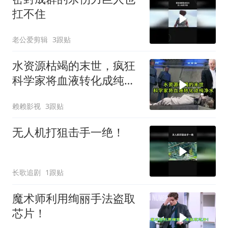
扛不住
老公爱剪辑
3跟贴
水资源枯竭的末世，疯狂
科学家将血液转化成纯净
水
赖赖影视
3跟贴
无人机打狙击手一绝！
长歌追剧
1跟贴
魔术师利用绚丽手法盗取
芯片！