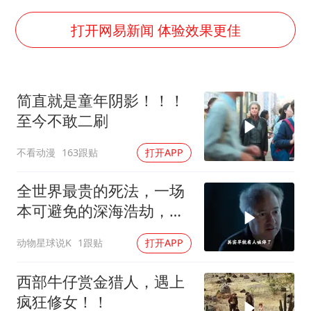
佛得角门将亮相智利俱乐部主场
首次证实！“胶球”存在
打开网易新闻 体验效果更佳
民警发现救助的拾荒老人是逃犯
中方回应是否在太平洋海底开采稀土
简直就是童年阴影！！！
27岁女子成组织卖淫集团主犯被通缉
至今不敢二刷
法国将禁止“未经同意的电话营销”
不看动漫
163跟贴
打开APP
奋进开新局 实干挑大梁
全世界最贵的死法，一场
本可避免的深海浩劫，
180万一张深海船票，载
动物星球说K
1跟贴
打开APP
着5名追梦人奔赴3800米
深海
西部牛仔赏金猎人，遇上
疯狂修女！！