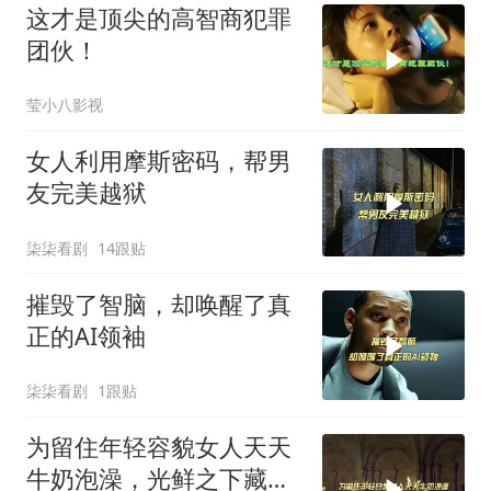
这才是顶尖的高智商犯罪
团伙！
莹小八影视
女人利用摩斯密码，帮男
友完美越狱
柒柒看剧
14跟贴
摧毁了智脑，却唤醒了真
正的AI领袖
柒柒看剧
1跟贴
为留住年轻容貌女人天天
牛奶泡澡，光鲜之下藏着