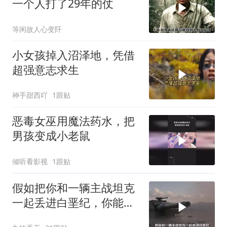
一个人打了29年的仗
等闲故人心变阡
小女孩掉入沼泽地，凭借
超强意志求生
神手甜西吖
1跟贴
恶毒女巫用魔法药水，把
男孩变成小老鼠
倾听看影视
1跟贴
假如把你和一辆主战坦克
一起丢进白垩纪，你能统
治这个时代吗？