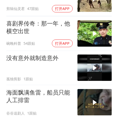
剪辑仙灵君
47跟贴
打开APP
喜剧界传奇：那一年，他
横空出世
碗晚科普
54跟贴
打开APP
没有意外就制造意外
孤独剪影
1跟贴
海面飘满鱼雷，船员只能
人工排雷
谷谷追剧人
1跟贴