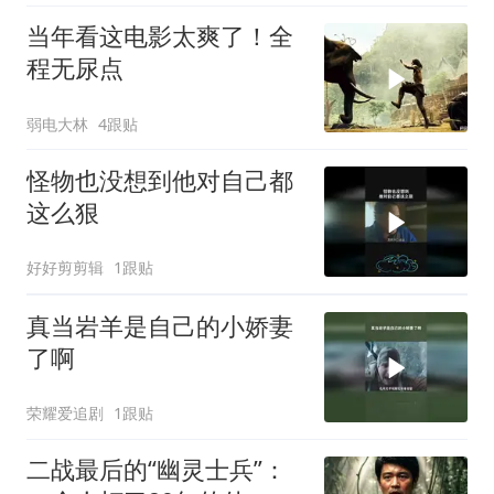
当年看这电影太爽了！全
程无尿点
弱电大林
4跟贴
怪物也没想到他对自己都
这么狠
好好剪剪辑
1跟贴
真当岩羊是自己的小娇妻
了啊
荣耀爱追剧
1跟贴
二战最后的“幽灵士兵”：