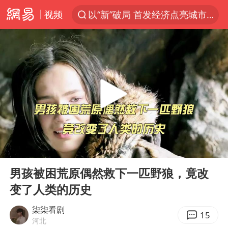
视频
以“新”破局 首发经济点亮城市消费活力
U17国足三战全胜
青海海西州茫崖市发生3.1级地震
我国编制完成新版全月地质图
台风白海豚登陆地点更新
巡查组提问 工作人员偷用手机查答案
看守所辅警收受10万获刑1年
00:00
09:55
多地要求领导干部带头休假
Play
Ent
full
台风白海豚进入48小时警戒线
男孩被困荒原偶然救下一匹野狼，竟改
变了人类的历史
宇树科技发行价格150.80元/股
外交部发言人就广岛核爆81周年等答记者问
柒柒看剧
15
河北