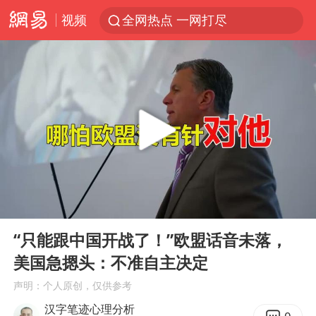
视频
全网热点 一网打尽
00:00
04:33
Play
Ent
full
“只能跟中国开战了！”欧盟话音未落，
美国急摁头：不准自主决定
声明：个人原创，仅供参考
汉字笔迹心理分析