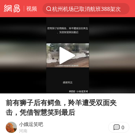
杭州机场已取消航班388架次
视频
上半年我国经营主体结构持续优化
上海：5号线16号线浦江线全线停运
《披荆斩棘2026》阵容官宣
白海豚北上或致京津冀暴雨
国足U17与阿森纳决赛取消 并列冠军
上海有出现龙卷潜势
王艺迪无缘横滨赛决赛
00:00
02:54
Play
Ent
上门女婿出轨女邻居多年被判重婚罪
full
前有狮子后有鳄鱼，羚羊遭受双面夹
女子发现前夫婚内与第三者育子
击，凭借智慧笑到最后
王艺迪2-4不敌张本美和止步4强
小娥逗笑吧
0
以军士兵把枪口对准中国记者
河南