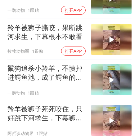
诱到鳄鱼池
一鹞动物
1跟贴
打开APP
羚羊被狮子撕咬，果断跳
河求生，下幕根本不敢看
牧牧动物圈
1跟贴
打开APP
鬣狗追杀小羚羊，不慎掉
进鳄鱼池，成了鳄鱼的美
食
一鹞动物
1跟贴
羚羊被狮子死死咬住，只
好跳下河求生，下幕狮子
想跑也晚了
阿哲谈动物界
1跟贴