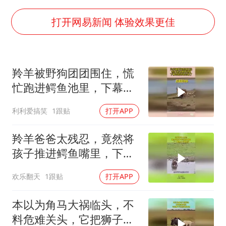
2025年小学教师减少13.19万
打开网易新闻 体验效果更佳
韩军前线部队连曝丑闻
上海大部迎大暴雨
《龙餐馆》 冲奖
羚羊被野狗团团围住，慌
忙跑进鳄鱼池里，下幕野
武契奇会见泽连斯基有何意图
狗想跑也晚了
笔试第一被劝弃考涉事副校长被撤职
利利爱搞笑
1跟贴
打开APP
奋力开创中国式现代化建设新局面
羚羊爸爸太残忍，竟然将
孩子推进鳄鱼嘴里，下一
幕根本不敢相信
欢乐翻天
1跟贴
打开APP
本以为角马大祸临头，不
料危难关头，它把狮子引