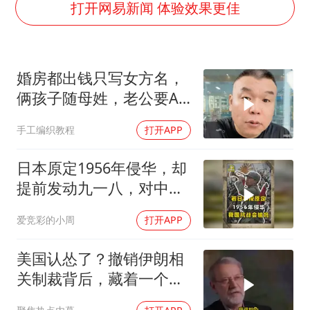
上半年国内居民出游人次34.63亿
打开网易新闻 体验效果更佳
刘浩存百花奖开幕式红裙起舞
“南湖号”盾构机下线
婚房都出钱只写女方名，
店主称换“青海拉面”招牌后生意更好
俩孩子随母姓，老公要AA
习近平心系体育强国建设
制？七公句句扎心
手工编织教程
打开APP
日本原定1956年侵华，却
提前发动九一八，对中国
是福是祸？
爱竞彩的小周
打开APP
美国认怂了？撤销伊朗相
关制裁背后，藏着一个说
不出口的尴尬