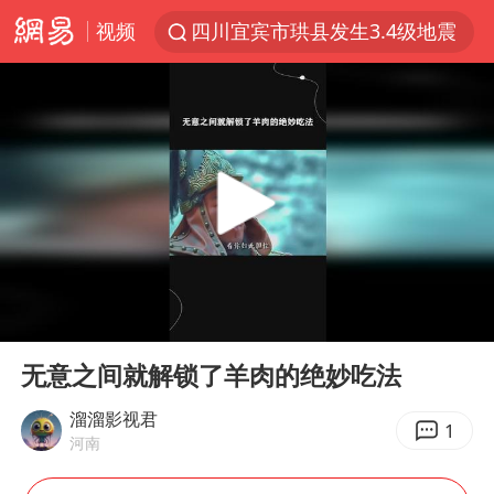
视频
四川宜宾市珙县发生3.4级地震
香港宏福苑火灾或由烟头引起
网约车司机充电时猝死保险拒赔
中国父女泰国骑摩托车坠崖1死1伤
周末打虎 宋致远被查
白海豚将正面袭击贯穿浙江
浙江台州《告全体市民书》
00:00
01:18
多个明星演唱会取消
Play
Ent
full
男孩参加珠心算比赛气定神闲
无意之间就解锁了羊肉的绝妙吃法
陕西柞水泥石流已致2死 仍有1人失联
溜溜影视君
1
河南
牛群和施拉普纳33年后重逢