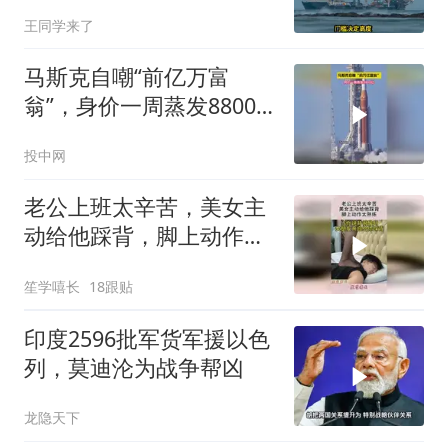
早明白了一个道理
王同学来了
马斯克自嘲“前亿万富
翁”，身价一周蒸发8800
亿
投中网
老公上班太辛苦，美女主
动给他踩背，脚上动作太
熟练！
笙学嘻长
18跟贴
印度2596批军货军援以色
列，莫迪沦为战争帮凶
龙隐天下