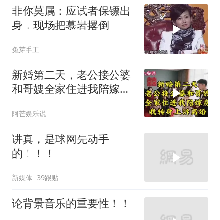
非你莫属：应试者保镖出
身，现场把慕岩撂倒
兔芽手工
新婚第二天，老公接公婆
和哥嫂全家住进我陪嫁房
我转身上诉离婚
阿芒娱乐说
讲真，是球网先动手
的！！！
新媒体
39跟贴
论背景音乐的重要性！！