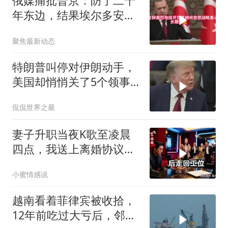
俄媒痛批普京：防了二十
年东边，结果埃尔多安把
后院抄了
聚焦最新动态
特朗普叫停对伊朗动手，
美国却悄悄关了5个领事
馆，这才是真问题
侃侃世界之最
妻子升职当夜K歌至凌晨
四点，我送上离婚协议果
盘，隔天她拦在公司门
小蜜情感说
口：我们谈谈
越南看着菲律宾被收拾，
12年前吃过大亏后，邻国