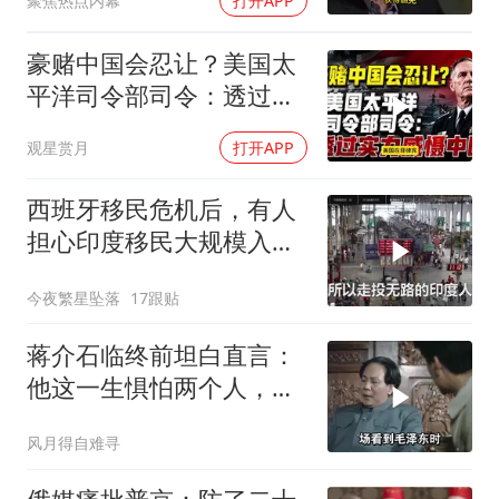
聚焦热点内幕
打开APP
豪赌中国会忍让？美国太
平洋司令部司令：透过实
力威慑中国
观星赏月
打开APP
西班牙移民危机后，有人
担心印度移民大规模入侵
中国，这可能吗？
今夜繁星坠落
17跟贴
蒋介石临终前坦白直言：
他这一生惧怕两个人，却
只敬佩一个人！
风月得自难寻