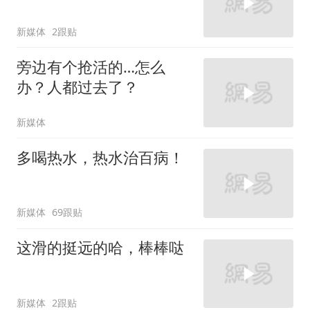
新媒体
2跟贴
旁边有个抢活的…怎么
办？人都过去了？
新媒体
多喝热水，热水治百病！
新媒体
69跟贴
这滑的挺远的哈，棒棒哒
新媒体
2跟贴