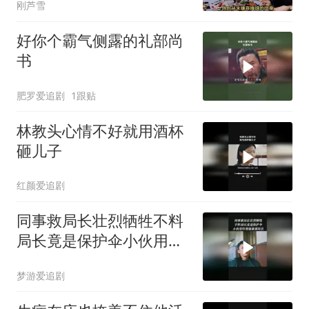
刚芦雪
好你个霸气侧露的礼部尚
书
肥罗爱追剧
1跟贴
林教头心情不好就用酒杯
砸儿子
红颜爱追剧
同事救局长壮烈牺牲不料
局长竟是保护伞小伙用垃
圾桶暴揍局长
梦游爱追剧