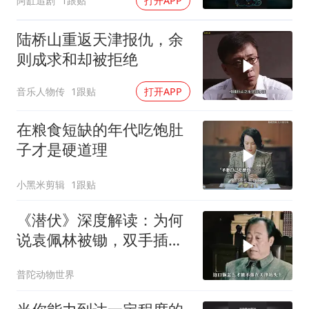
阿缸追剧
1跟贴
打开APP
陆桥山重返天津报仇，余
则成求和却被拒绝
音乐人物传
1跟贴
打开APP
在粮食短缺的年代吃饱肚
子才是硬道理
小黑米剪辑
1跟贴
《潜伏》深度解读：为何
说袁佩林被锄，双手插兜
的李涯责任最大？
普陀动物世界