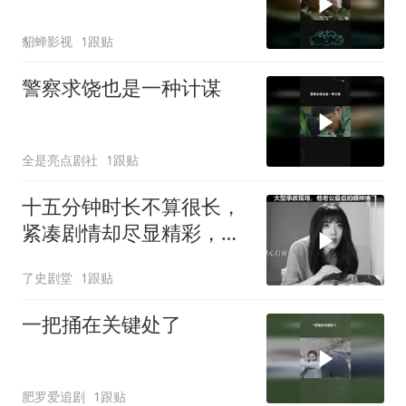
貂蝉影视
1跟贴
警察求饶也是一种计谋
全是亮点剧社
1跟贴
十五分钟时长不算很长，
紧凑剧情却尽显精彩，深
度解读别有一番风味
了史剧堂
1跟贴
一把捅在关键处了
肥罗爱追剧
1跟贴