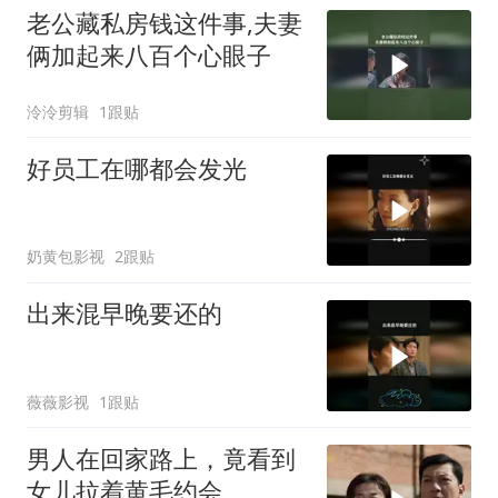
老公藏私房钱这件事,夫妻
俩加起来八百个心眼子
泠泠剪辑
1跟贴
好员工在哪都会发光
奶黄包影视
2跟贴
出来混早晚要还的
薇薇影视
1跟贴
男人在回家路上，竟看到
女儿拉着黄毛约会