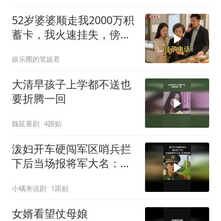
52岁婆婆顺走我2000万积
蓄卡，我火速挂失，傍晚
她在金店付款失败，老公
娱乐圈的笔娱君
接完电话脸色惨白
大清早孩子上学都不送也
要折腾一回
魏延看剧
4跟贴
泼妇开车硬闯军区哨兵拦
下后当场报将军大名：出
来接我
小橘来说剧
1跟贴
女婿看望仗母娘