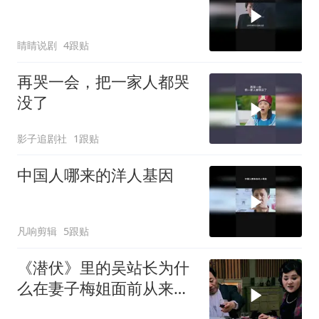
睛睛说剧
4跟贴
再哭一会，把一家人都哭
没了
影子追剧社
1跟贴
中国人哪来的洋人基因
凡响剪辑
5跟贴
《潜伏》里的吴站长为什
么在妻子梅姐面前从来不
摆官架子呢？