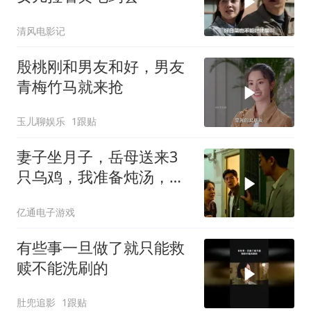
清风电影记
殷桃刚和男友和好，男友
青梅竹马就来抢
玉儿聊娱乐
1跟贴
妻子坐月子，岳母送来3
只乌鸡，我准备炖汤，妻
子拉住我
亿通电子游戏
有些事一旦做了就只能救
赎不能洗刷的
肚兜追影
1跟贴