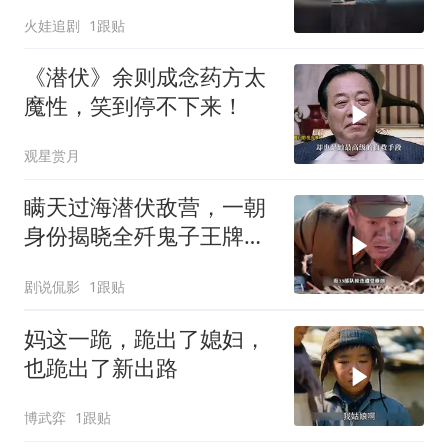
火娃追剧
1跟贴
《潜伏》余则成念药方太
魔性，笑到停不下来！
观星赏月
瞒天过海潜伏敌营，一朝
身份揭晓全歼鬼子王牌部
队
剧说侃影
1跟贴
妈这一跪，跪出了媳妇，
也跪出了新出路
博武弈
1跟贴