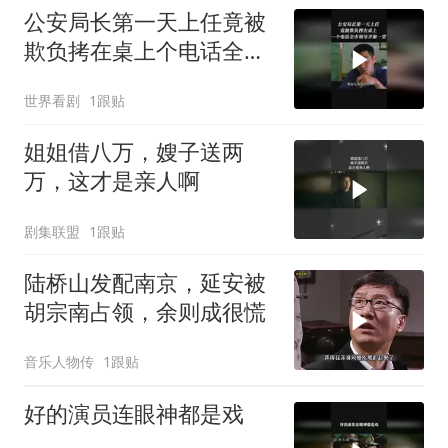
公安局长第一天上任竟被
欺负拷在桌上个电话全市
领导齐聚一堂
世界看剧
1跟贴
姐姐借八万，嫂子送两
万，这才是亲人啊
剧集联盟
1跟贴
陆桥山发配南京，延安被
胡宗南占领，余则成很慌
音乐人物传
1跟贴
好的演员连眼神都是戏