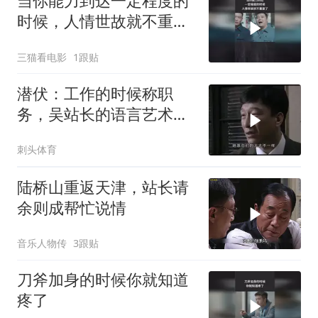
当你能力到达一定程度的
时候，人情世故就不重要
了
三猫看电影
1跟贴
潜伏：工作的时候称职
务，吴站长的语言艺术确
实比高育良高得多
刺头体育
陆桥山重返天津，站长请
余则成帮忙说情
音乐人物传
3跟贴
刀斧加身的时候你就知道
疼了