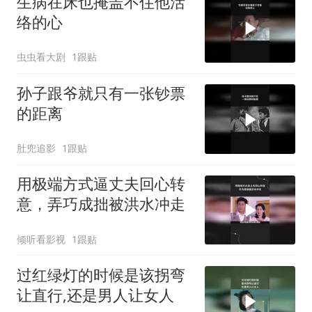
生病在床也掩盖不住他活
络的心
虫虫看大剧
1跟贴
孙子跟爷就只有一张钞票
的距离
肚兜追影
1跟贴
用极端方式逼丈夫回心转
意，弄巧成拙被洪水冲走
倾听看影视
1跟贴
过红绿灯的时候是该拐弯
让直行,还是男人让女人