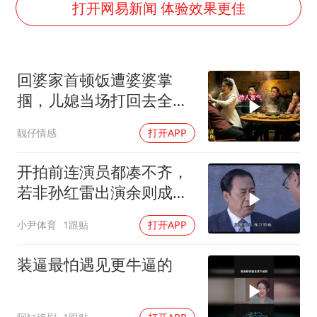
新华社权威快报|我国编制完成新版全月地质图
打开网易新闻 体验效果更佳
80后女柜员逆袭成4200亿银行副行长
山东财大教授刘海明逝世 终年38岁
回婆家首顿饭遭婆婆掌
银行午休1.5小时 留个窗口行不行
掴，儿媳当场打回去全家
李嫣近照曝光
惊呆
靓仔情感
打开APP
总书记关心百姓身边这些民生大事
开拍前连演员都凑不齐，
若非孙红雷出演余则成，
这部剧还会火吗
小尹体育
1跟贴
打开APP
装逼最怕遇见更牛逼的