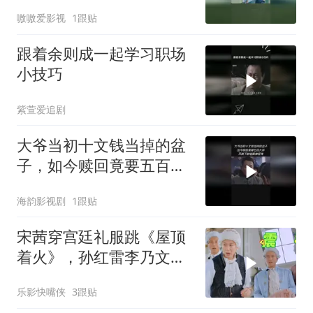
嗷嗷爱影视
1跟贴
跟着余则成一起学习职场
小技巧
紫萱爱追剧
大爷当初十文钱当掉的盆
子，如今赎回竟要五百大
洋，不料下秒结局神反转
海韵影视剧
1跟贴
宋茜穿宫廷礼服跳《屋顶
着火》，孙红雷李乃文当
场看呆，“硬汉变迷弟”表
乐影快嘴侠
3跟贴
情包全网疯传！