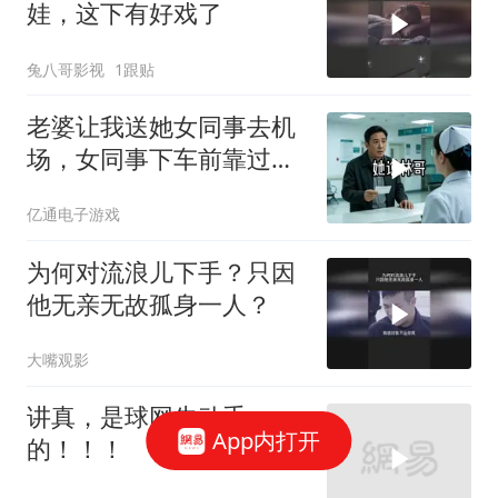
娃，这下有好戏了
兔八哥影视
1跟贴
老婆让我送她女同事去机
场，女同事下车前靠过来
小声说：哥，你电脑包夹
亿通电子游戏
层有个U盘
为何对流浪儿下手？只因
他无亲无故孤身一人？
大嘴观影
讲真，是球网先动手
App内打开
的！！！