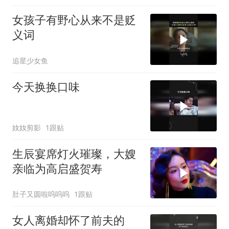
女孩子有野心从来不是贬
义词
追星少女鱼
今天换换口味
奻奻剪影
1跟贴
生辰宴席灯火璀璨，大嫂
亲临为高启盛贺寿
肚子又圆啦呜呜呜
1跟贴
女人离婚却怀了前夫的