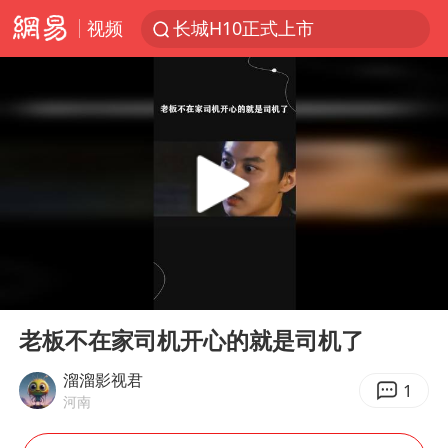
视频
长城H10正式上市
维持强台风级！白海豚直奔华东沿海
山东日照市委副书记王峰被查
印度暴发金迪普拉病毒
41岁女子为鼓励女儿考上985研究生
美国退回1000亿美元关税
24小时不关空调 电费反而更低？
00:00
01:02
“事业单位招聘不是人情买卖”
Play
Ent
full
涨价1元的冰红茶 两年少赚了15亿
老板不在家司机开心的就是司机了
小伙靠AI减肥 45天瘦40斤进了ICU
溜溜影视君
1
河南
李亚鹏向地铁吐血女孩捐99999元