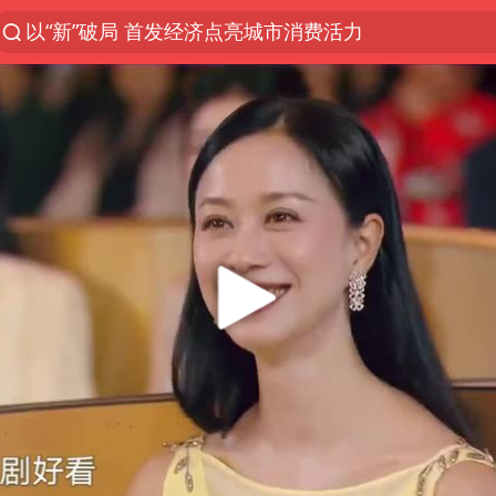
以“新”破局 首发经济点亮城市消费活力
台风白海豚进入48小时警戒线
中方回应是否在太平洋海底开采稀土
台风白海豚影响中国已成定局
佛得角门将亮相智利俱乐部主场
U17国足1分钟轰2球
宇树科技发行价格150.80元/股
五粮液渠道价一箱上涨近百元
法国下周开始禁止未经同意的电话营销
“深圳地面沉降致车辆损坏”不实
24小时不关空调 电费会更低吗