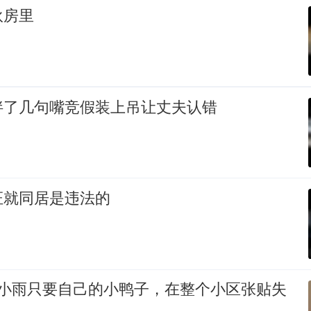
伙房里
拌了几句嘴竞假装上吊让丈夫认错
证就同居是违法的
：小雨只要自己的小鸭子，在整个小区张贴失