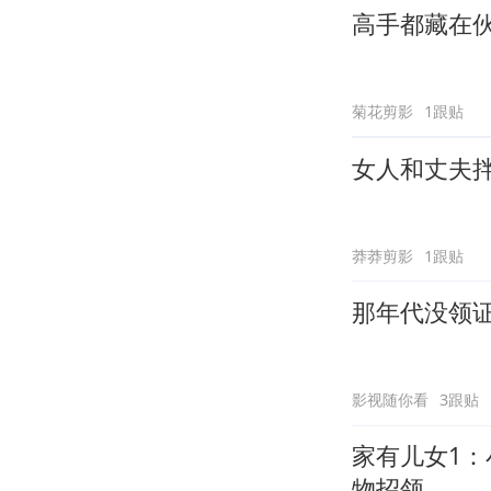
高手都藏在
菊花剪影
1跟贴
女人和丈夫
莽莽剪影
1跟贴
那年代没领
影视随你看
3跟贴
家有儿女1
物招领