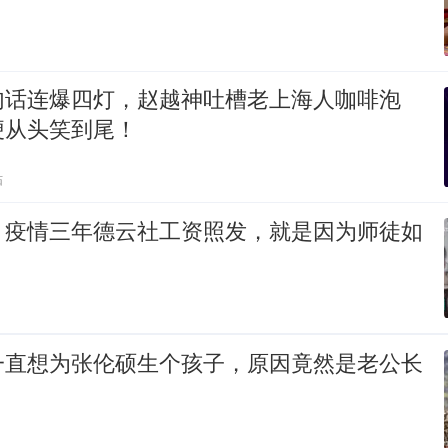
句话连爆四灯，赵越神吐槽老上海人咖啡泡
梗从头笑到尾！
贴
：疫情三年德云社工资照发，就是因为师徒如
一直想为张伦硕生个孩子，原因竟然是老公长