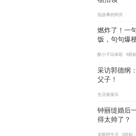
侃故事的阿庆
燃炸了！一
饭，句句爆
酷小子玩体彩
9跟
采访郭德纲
父子！
生活柴柴乐
钟丽缇婚后
得太帅了？
龙眼唠生活
5跟贴