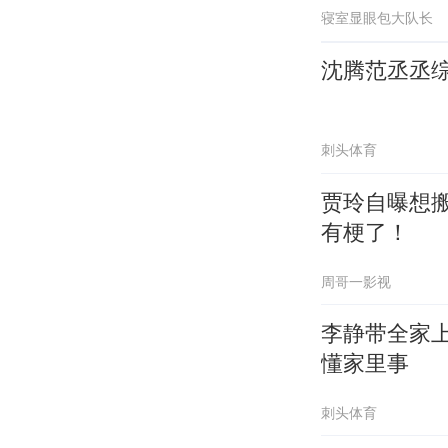
寝室显眼包大队长
沈腾范丞丞
刺头体育
贾玲自曝想
有梗了！
周哥一影视
李静带全家
懂家里事
刺头体育