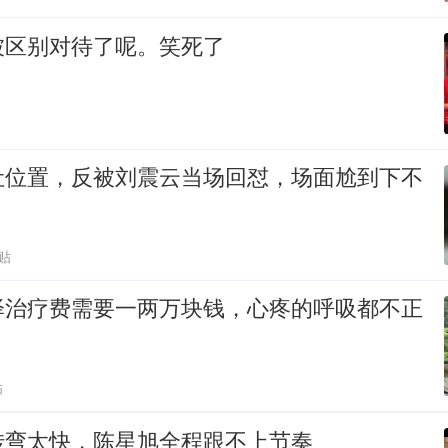
被区别对待了呢。笑死了
让位置，反被刘震云当场回怼，场面尬到下不
贴
泽治疗费需要一两万块钱，心疼的呼吸都不正
贴
转弯太快，陈星旭全程跟不上节奏