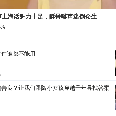
把党建设得更加坚强有力
宇树科技王兴兴身家有望超200亿元
萌上海话魅力十足，酥骨嗲声迷倒众生
村民谈“梅姨”：叫的其实是“媒姨”
间站
中国养老床位“三连降”
贵州轮胎子公司获美国退税8136万
郑国霖回应去景区上班被保安拦下
批件谁都不能用
奋进开新局 实干挑大梁
贴
的善良？让我们跟随小女孩穿越千年寻找答案