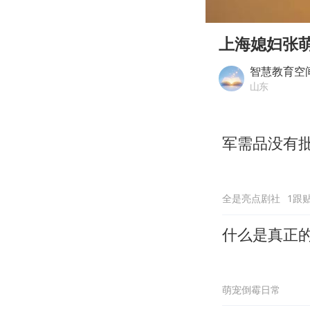
00:00
Play
上海媳妇张
智慧教育空
山东
军需品没有
全是亮点剧社
1跟
什么是真正
萌宠倒霉日常