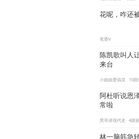
花呢，咋还
笔墨V
陈凯歌叫人
来台
小姐姐爱搞笑
10跟
阿杜听说恩
常啦
黑哥讲现代史
4跟
林一脑筋急