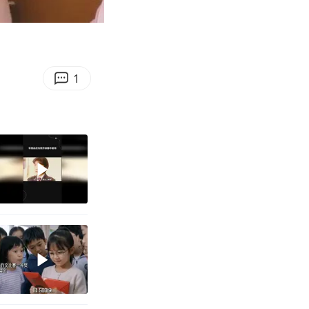
00:48
Enter
fullscreen
1