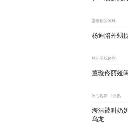
爱看剧的阿峰
杨迪陪外甥
酷小子玩体彩
董璇佟丽娅
冰心说影
1跟贴
海清被叫奶
乌龙