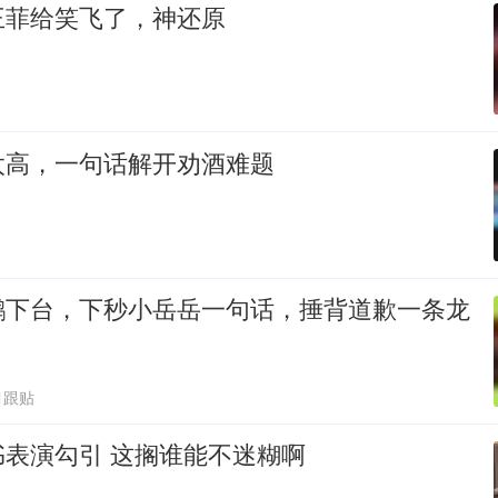
王菲给笑飞了，神还原
太高，一句话解开劝酒难题
鹏下台，下秒小岳岳一句话，捶背道歉一条龙
1跟贴
表演勾引 这搁谁能不迷糊啊