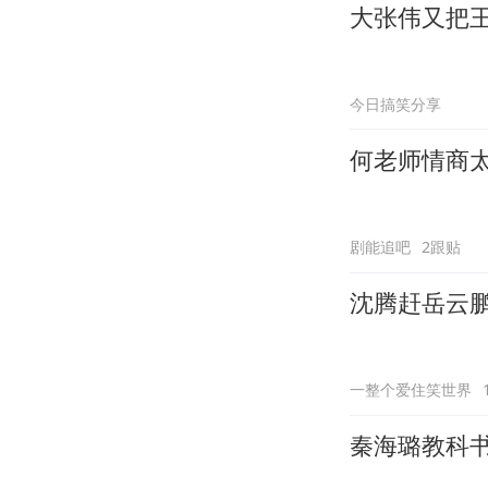
大张伟又把
今日搞笑分享
何老师情商
剧能追吧
2跟贴
沈腾赶岳云
一整个爱住笑世界
秦海璐教科书