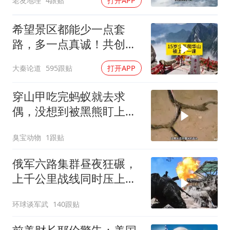
老友地理
4跟贴
打开APP
希望景区都能少一点套
路，多一点真诚！共创良
好旅游环境！
大秦论道
595跟贴
打开APP
穿山甲吃完蚂蚁就去求
偶，没想到被黑熊盯上
了！
臭宝动物
1跟贴
俄军六路集群昼夜狂碾，
上千公里战线同时压上，
苏梅方向乌军精锐被成建
环球谈军武
140跟贴
制打残