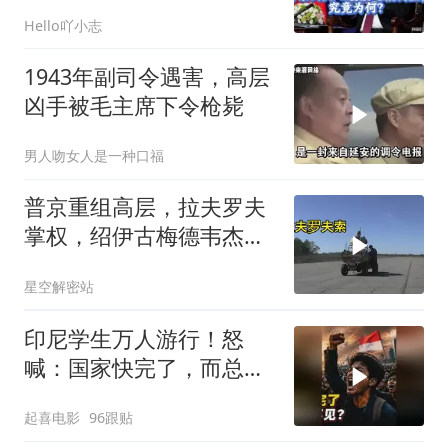
竟为何？
Hello吖小志
1943年副司令遇害，高层
凶手被毛主席下令枪毙
男人吻女人是一种口福
普京重组高层，拉夫罗夫
掌权，绍伊古梅德韦杰夫
去向成谜
星空解密站
印尼学生万人游行！怒
喊：国家快完了，而总统
却装看不见？
起喜电影
96跟贴