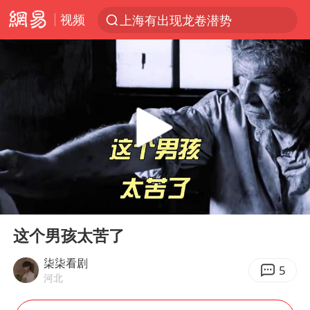
视频
上海有出现龙卷潜势
上半年我国经营主体结构持续优化
王传君 《披荆斩棘》
上海：5号线16号线浦江线全线停运
白海豚预计将在浙江苍南到三门一带登陆
今日15时起福州地铁高架区段停运
国足U17与阿森纳决赛取消 并列冠军
00:00
04:11
王艺迪2-4不敌张本美和止步4强
Play
Ent
full
上门女婿出轨女邻居多年被判重婚罪
这个男孩太苦了
2025年小学教师减少13.19万
柒柒看剧
5
河北
王艺迪无缘横滨赛决赛