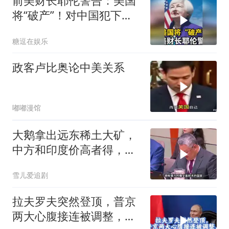
前美财长耶伦警告：美国
将“破产”！对中国犯下两
大错误自食恶果
糖逗在娱乐
政客卢比奥论中美关系
嘟嘟漫馆
大鹅拿出远东稀土大矿，
中方和印度价高者得，背
后全是各种算计
雪儿爱追剧
拉夫罗夫突然登顶，普京
两大心腹接连被调整，究