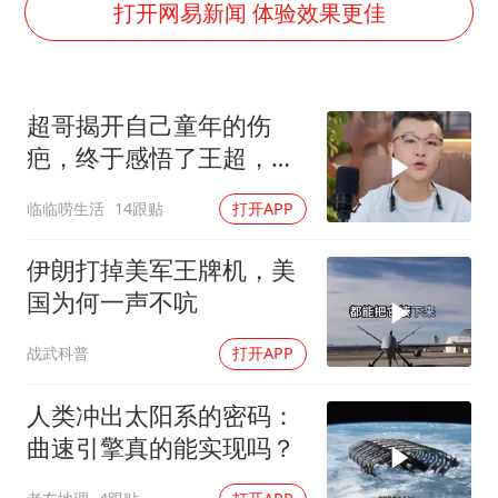
泰国：高度重视中国游客旅游体验
打开网易新闻 体验效果更佳
上海大部迎大暴雨
《龙餐馆》 冲奖
超哥揭开自己童年的伤
蒯曼挺进WTT横滨冠军赛女单四强
疤，终于感悟了王超，他
以军士兵把枪口对准中国记者
决定接妈妈回来养老
临临唠生活
14跟贴
打开APP
笔试第一被劝弃考涉事副校长被撤职
白海豚5次眼壁置换
伊朗打掉美军王牌机，美
构建更高水平的全民健身公共服务体系
国为何一声不吭
战武科普
打开APP
人类冲出太阳系的密码：
曲速引擎真的能实现吗？