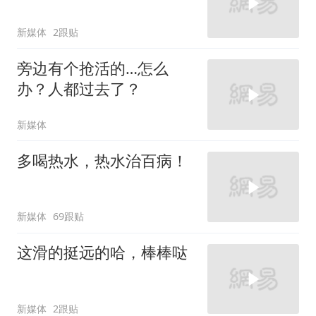
新媒体
2跟贴
旁边有个抢活的…怎么
办？人都过去了？
新媒体
多喝热水，热水治百病！
新媒体
69跟贴
这滑的挺远的哈，棒棒哒
新媒体
2跟贴