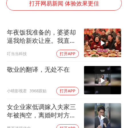
打开网易新闻 体验效果更佳
白海豚或提早3小时登陆
萌娃帮爷爷脱玉米 卖力干活超可爱
上海大部迎大暴雨
年夜饭我准备的，婆婆却
逼我给新欢让座。我直接
《龙餐馆》 冲奖
离开，半小时后全家哭着
蒯曼挺进WTT横滨冠军赛女单四强
叮当当科技
打开APP
求我回去
武契奇会见泽连斯基有何意图
敬业的翻译，无处不在
构建更高水平的全民健身公共服务体系
小晴影视君
3968跟贴
打开APP
女企业家低调嫁入夫家三
年被掏空，离婚时对方才
知她真实身价