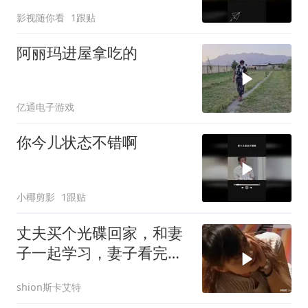
影视随你看
1跟贴
阿丽玛进屋拿吃的
亿通电子游戏
你今儿状态不错啊
小椰剪影
1跟贴
丈夫买个光碟回家，和妻
子一起学习，妻子看完反
应亮了
shion斯卡艾特