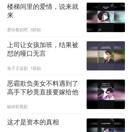
楼梯间里的爱情，说来就
来
爱怡看剧吧
3跟贴
上司让女孩加班，结果被
怼的哑口无言
兔子王追剧
1跟贴
恶霸欺负美女不料遇到了
高手下秒竟直接要嫁给他
破碎影视剧
这才是资本的真相