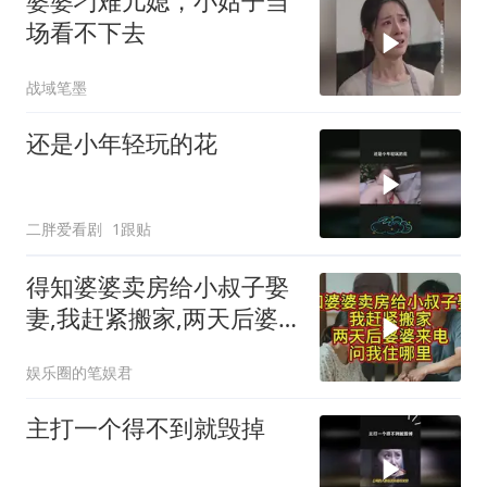
婆婆刁难儿媳，小姑子当
场看不下去
战域笔墨
还是小年轻玩的花
二胖爱看剧
1跟贴
得知婆婆卖房给小叔子娶
妻,我赶紧搬家,两天后婆
婆来电问我住哪里
娱乐圈的笔娱君
主打一个得不到就毁掉