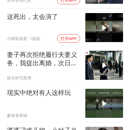
黑哥讲现代史
打开APP
这死出，太会演了
小晴影视君
1跟贴
打开APP
妻子再次拒绝履行夫妻义
务，我提出离婚，次日前
往民政局的途中，
娱乐的宅急便
现实中绝对有人这样玩
蒙奇奇剪辑