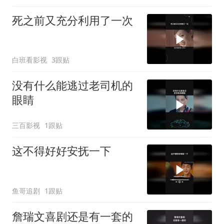
死之前又充分利用了一次
白班看影视
3跟贴
没有什么能逃过老司机的
眼睛
三百影视
1跟贴
这不得好好安抚一下
鱼哥追剧
1跟贴
詹瑞文喜剧还是有一套的