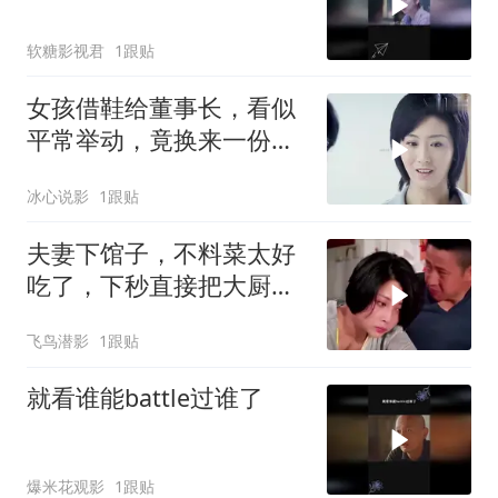
软糖影视君
1跟贴
女孩借鞋给董事长，看似
平常举动，竟换来一份好
工作
冰心说影
1跟贴
夫妻下馆子，不料菜太好
吃了，下秒直接把大厨请
回家
飞鸟潜影
1跟贴
就看谁能battle过谁了
爆米花观影
1跟贴