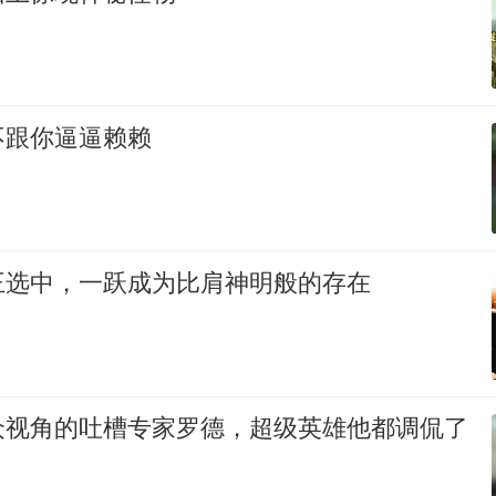
不跟你逼逼赖赖
王选中，一跃成为比肩神明般的存在
众视角的吐槽专家罗德，超级英雄他都调侃了