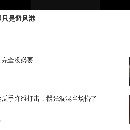
儿科医生漏诊获刑：我认错但不能认罪
银行午休1.5小时 留个窗口行不行
狱只是避风港
日本籍女网红在韩直播时自杀身亡
余承东口误将24999元电脑报成2499
嘲讽周星驰无儿女没朋友 李修贤道歉
小伙靠AI减肥 45天瘦40斤进了ICU
觉完全没必要
总书记关心百姓身边这些民生大事
跳反手降维打击，嚣张混混当场懵了
贴