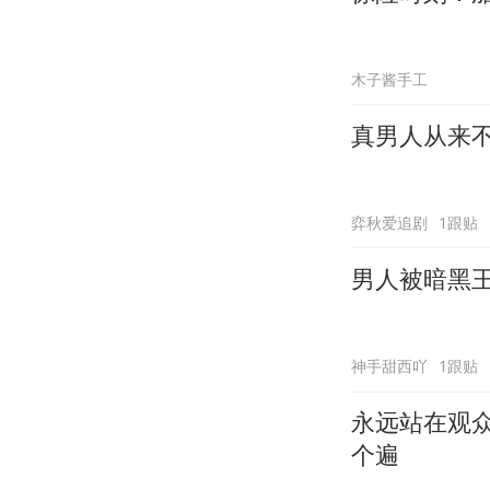
木子酱手工
真男人从来
弈秋爱追剧
1跟贴
男人被暗黑
神手甜西吖
1跟贴
永远站在观
个遍