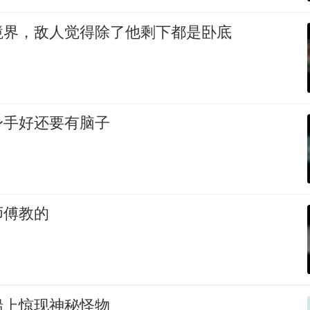
境界，敌人觉得除了他剩下都是卧底
身手好还要有脑子
师傅教的
船上惊现神秘怪物