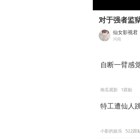
00:00
Play
对于强者监
仙女影视君
河南
自断一臂感
南瓜观影
1跟贴
特工遭仙人
小影的娱乐
522跟