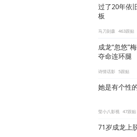
过了20年
板
马刀刻森
463跟贴
成龙“忽悠”
夺命连环腿
诗情话影
5跟贴
她是有个性
莹小八影视
47跟贴
71岁成龙上