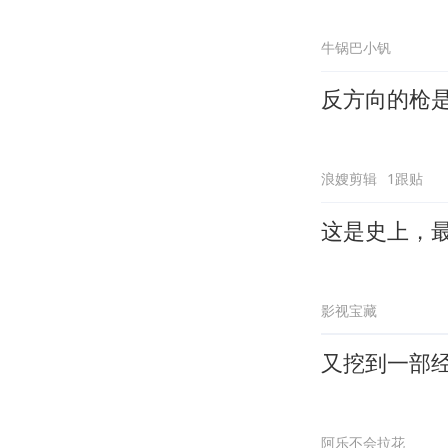
牛锅巴小钒
反方向的枪
浪嫂剪辑
1跟贴
这是史上，
影视宝藏
又挖到一部
阿乐不会拉花