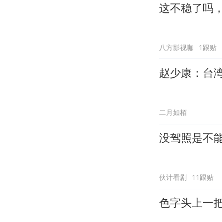
这不稳了吗
八方影视咖
1跟贴
赵少康：台
二月如栢
没驾照是不
伙计看剧
11跟贴
色字头上一