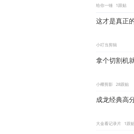
给你一锤
1跟贴
这才是真正
小叮当剪辑
拿个切割机
小椰剪影
28跟贴
成龙经典高
大金看记录片
1跟