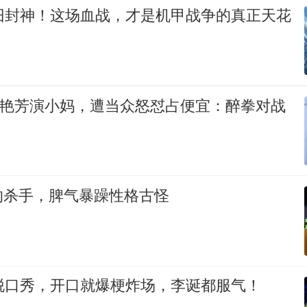
依旧封神！这场血战，才是机甲战争的真正天花
梅艳芳演小妈，遭当众怒怼占便宜：醉拳对战
的杀手，脾气暴躁性格古怪
脱口秀，开口就爆梗炸场，李诞都服气！