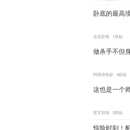
卧底的最高
连花影视
1跟贴
做杀手不但
阿萌讲电影
4跟贴
这也是一个
莹宝剪辑
3跟贴
惊险时刻！