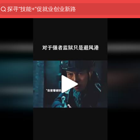
探寻“技能+”促就业创业新路
41岁女子为鼓励女儿考上985研究生
山东财大教授刘海明逝世 终年38岁
美国退回1000亿美元关税
24小时不关空调 电费反而更低？
维持强台风级！白海豚直奔华东沿海
河南试行周五下午弹性离岗
李亚鹏向地铁吐血女孩捐99999元
要给全体职工“应休尽休”的底气
“天津之眼”摩天轮附近2人落水
如何把百年大党建设得更加坚强有力