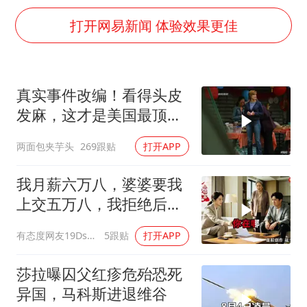
“银行午休1.5小时”留个窗口行不行
打开网易新闻 体验效果更佳
要给全体职工“应休尽休”的底气
如何把百年大党建设得更加坚强有力
80后女柜员逆袭成4200亿银行副行长
真实事件改编！看得头皮
余承东口误将24999元电脑报成2499
发麻，这才是美国最顶级
小伙靠AI减肥 45天瘦40斤进了ICU
刑侦片，全程高能
两面包夹芋头
269跟贴
打开APP
总书记关心百姓身边这些民生大事
我月薪六万八，婆婆要我
上交五万八，我拒绝后她
换了门锁，12天后我决意
有态度网友19Dsym
5跟贴
打开APP
离婚
莎拉曝囚父红疹危殆恐死
异国，马科斯进退维谷