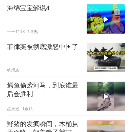
海绵宝宝解说4
十一1118
1跟贴
菲律宾被彻底激怒中国了
帆海志
鳄鱼偷袭河马，到底谁最
后会胜利
星辰迷
1跟贴
野猪的发疯瞬间，木桶从