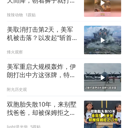
天而降，朝着狮子就打去
知道自己玩大了
辣辣动物
1跟贴
美取消打击第2天，美军
机被击落？以发起“斩首行
动”
烽火观察
美军重启大规模轰炸，伊
朗打出中方这张牌，特朗
普敢不敢接
附允历史观
双胞胎失散10年，来别墅
找爸爸，却被保姆拒之门
外
light是光华
5跟贴