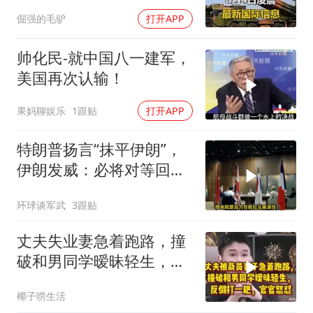
倔强的毛驴
打开APP
帅化民-就中国八一建军，
美国再次认输！
果妈聊娱乐
1跟贴
打开APP
特朗普扬言“抹平伊朗”，
伊朗发威：必将对等回
应，送美国进地狱
环球谈军武
3跟贴
丈夫失业妻急着跑路，撞
破和男同学暧昧轻生，反
倒打一耙官官怒怼
椰子唠生活