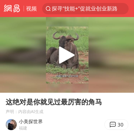
视频
探寻“技能+”促就业创业新路
维持强台风级！白海豚直奔华东沿海
印度暴发金迪普拉病毒
41岁女子为鼓励女儿考上985研究生
24小时不关空调 电费反而更低？
美国退回1000亿美元关税
“事业单位招聘不是人情买卖”
00:00
01:03
河南试行周五下午弹性离岗
Play
Ent
full
李亚鹏向地铁吐血女孩捐99999元
这绝对是你就见过最厉害的角马
新华社权威快报|我国编制完成新版全月地质图
声明：内容由AI生成
小美探世界
山东财大教授刘海明逝世 终年38岁
30
福建