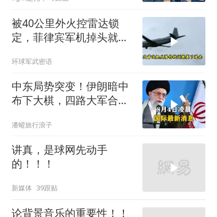
被40公里外火控雷达锁
定，菲律宾军机掉头就
跑，欧盟1500万也救不了
环球军武密语
场
中东局势突变！伊朗暗中
布下大棋，四路大军合
围，特朗普面临死局
潘蠸旅行浪子
讲真，是球网先动手
的！！！
新媒体
39跟贴
论背景音乐的重要性！！