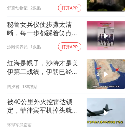
舒克动物记
2跟贴
打开APP
秘鲁女兵仪仗步骤太清
晰，每一步都踩着笑点，
脚不麻算我输！
沙雕饲养员
1跟贴
打开APP
红海是幌子，沙特才是美
伊第二战线，伊朗已经输
了？
四夕君
138跟贴
被40公里外火控雷达锁
定，菲律宾军机掉头就
跑，欧盟1500万也救不了
环球军武密语
场