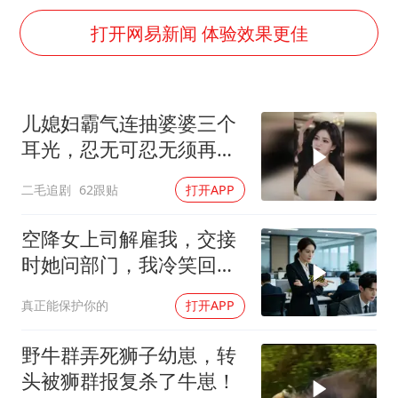
商场现钱学森巨幅海报 负责人回应
打开网易新闻 体验效果更佳
几元成本的AI广告导致千万市值蒸发
老挝国会主席赛宋蓬逝世
购飞机票7分钟后退票被扣2022元
儿媳妇霸气连抽婆婆三个
白海豚将正面袭击贯穿浙江
耳光，忍无可忍无须再
酒店回应车内过夜被收150元
忍，太解气了！
二毛追剧
62跟贴
打开APP
黄金牛市回来了吗
空降女上司解雇我，交接
乐享全民健身 共筑健康中国
时她问部门，我冷笑回
答：明天
真正能保护你的
打开APP
野牛群弄死狮子幼崽，转
头被狮群报复杀了牛崽！