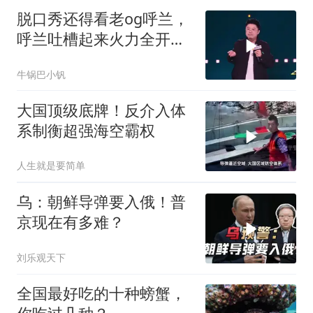
脱口秀还得看老og呼兰，
呼兰吐槽起来火力全开，
全程爆梗笑到肚子疼！
牛锅巴小钒
大国顶级底牌！反介入体
系制衡超强海空霸权
人生就是要简单
乌：朝鲜导弹要入俄！普
京现在有多难？
刘乐观天下
全国最好吃的十种螃蟹，