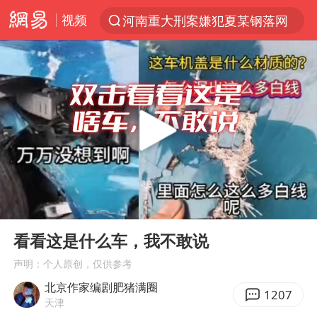
视频
河南重大刑案嫌犯夏某钢落网
光影经济撬动暑期消费新蓝海
陈思诚零点晒照为佟丽娅庆生
郑丽文：台湾从来没有“独立”过
36岁男演员成景区NPC后人气爆棚
新疆优化调整景区内自驾服务费
情侣平潭拍日出坠崖1死1伤
00:00
02:10
全民健身事业高质量发展
Play
Ent
full
上四休三，但降薪1000元，你接受吗？
看看这是什么车，我不敢说
台当局重金为“台独”织“皇帝新衣”
声明：个人原创，仅供参考
北京作家编剧肥猪满圈
检测列车撞人致11死2伤 涉事单位被罚
1207
天津