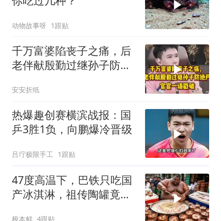
你吃过几种？
动物故事呀
1跟贴
千万富婆陷丧子之痛，后
老伴献殷勤过继孙子防绝
户，官官一语戳破
安安折纸
热爆趣创赛横滨战报：国
乒3胜1负，向鹏爆冷晋级
吕坾极限手工
1跟贴
47度高温下，巴铁只吃国
产冰淇淋，祖传陶罐竟还
能自动降温
极本鲜
4跟贴