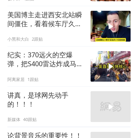
美国博主走进西安北站瞬
间僵住，看着候车厅久久
说不出话语
小黑和大白
2跟贴
纪实：370远火的空爆
弹，把S400雷达炸成马蜂
窝，靶标惨状让台军急眼
阿离家居
1跟贴
了
讲真，是球网先动手
的！！！
新媒体
40跟贴
论背景音乐的重要性！！